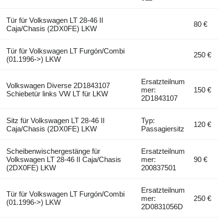
Tür für Volkswagen LT 28-46 II
80 €
Caja/Chasis (2DX0FE) LKW
Tür für Volkswagen LT Furgón/Combi
250 €
(01.1996->) LKW
Ersatzteilnum
Volkswagen Diverse 2D1843107
mer:
150 €
Schiebetür links VW LT für LKW
2D1843107
Sitz für Volkswagen LT 28-46 II
Typ:
120 €
Caja/Chasis (2DX0FE) LKW
Passagiersitz
Scheibenwischergestänge für
Ersatzteilnum
Volkswagen LT 28-46 II Caja/Chasis
mer:
90 €
(2DX0FE) LKW
200837501
Ersatzteilnum
Tür für Volkswagen LT Furgón/Combi
mer:
250 €
(01.1996->) LKW
2D0831056D