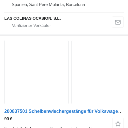
Spanien, Sant Pere Molanta, Barcelona
LAS COLINAS OCASION, S.L.
200837501 Scheibenwischergestänge für Volkswagen LT 28-46 II Caja/Chasis (2DX0FE) LKW
90 €