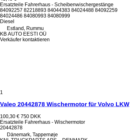
Ersatzteile Fahrerhaus - Scheibenwischergestänge
84092257 82218893 84044383 84024488 84092259
84024486 84080993 84080999
Diesel
Estland, Rummu
KB AUTO EESTI OÜ
Verkäufer kontaktieren
1
Valeo 20442878 Wischermotor für Volvo LKW
100,30 €
750 DKK
Ersatzteile Fahrerhaus - Wischermotor
20442878
Dänemark, Tappernøje