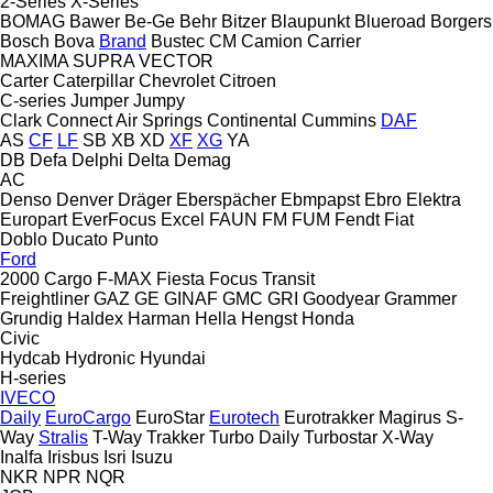
2-Series
X-Series
BOMAG
Bawer
Be-Ge
Behr
Bitzer
Blaupunkt
Blueroad
Borgers
Bosch
Bova
Brand
Bustec
CM
Camion
Carrier
MAXIMA
SUPRA
VECTOR
Carter
Caterpillar
Chevrolet
Citroen
C-series
Jumper
Jumpy
Clark
Connect Air Springs
Continental
Cummins
DAF
AS
CF
LF
SB
XB
XD
XF
XG
YA
DB
Defa
Delphi
Delta
Demag
AC
Denso
Denver
Dräger
Eberspächer
Ebmpapst
Ebro
Elektra
Europart
EverFocus
Excel
FAUN
FM
FUM
Fendt
Fiat
Doblo
Ducato
Punto
Ford
2000
Cargo
F-MAX
Fiesta
Focus
Transit
Freightliner
GAZ
GE
GINAF
GMC
GRI
Goodyear
Grammer
Grundig
Haldex
Harman
Hella
Hengst
Honda
Civic
Hydcab
Hydronic
Hyundai
H-series
IVECO
Daily
EuroCargo
EuroStar
Eurotech
Eurotrakker
Magirus
S-
Way
Stralis
T-Way
Trakker
Turbo Daily
Turbostar
X-Way
Inalfa
Irisbus
Isri
Isuzu
NKR
NPR
NQR