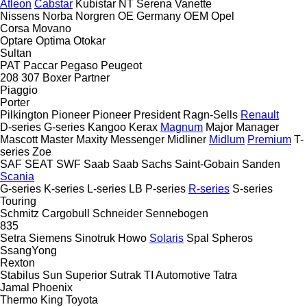
Atleon
Cabstar
Kubistar
NT
Serena
Vanette
Nissens
Norba
Norgren
OE Germany
OEM
Opel
Corsa
Movano
Optare
Optima
Otokar
Sultan
PAT
Paccar
Pegaso
Peugeot
208
307
Boxer
Partner
Piaggio
Porter
Pilkington
Pioneer
Pioneer
President
Ragn-Sells
Renault
D-series
G-series
Kangoo
Kerax
Magnum
Major
Manager
Mascott
Master
Maxity
Messenger
Midliner
Midlum
Premium
T-
series
Zoe
SAF
SEAT
SWF
Saab
Saab
Sachs
Saint-Gobain
Sanden
Scania
G-series
K-series
L-series
LB
P-series
R-series
S-series
Touring
Schmitz Cargobull
Schneider
Sennebogen
835
Setra
Siemens
Sinotruk Howo
Solaris
Spal
Spheros
SsangYong
Rexton
Stabilus
Sun
Superior
Sutrak
TI Automotive
Tatra
Jamal
Phoenix
Thermo King
Toyota