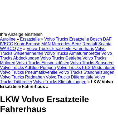
Ihre Anzeige einstellen
Autoline
»
Ersatzteile
»
Volvo Trucks Ersatzteile
Bosch
DAF
IVECO
Knorr-Bremse
MAN
Mercedes-Benz
Renault
Scania
WABCO
ZF
»
Volvo Trucks Ersatzteile Fahrerhaus
Volvo
Trucks Steuereinheiten
Volvo Trucks Armaturenbretter
Volvo
Trucks Abdeckungen
Volvo Trucks Getriebe
Volvo Trucks
Motoren
Volvo Trucks Einspritzdüsen
Volvo Trucks Sensoren
Volvo Trucks AdBlue-Pumpen
Volvo Trucks EBS-Modulatoren
Volvo Trucks Pneumatikventile
Volvo Trucks Standheizungen
Volvo Trucks Radnaben
Volvo Trucks Differentiale
Volvo
Trucks Trittbretter
Volvo Trucks Klimaleitungen
»
LKW Volvo
Ersatzteile Fahrerhaus
»
LKW Volvo Ersatzteile
Fahrerhaus