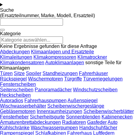
Suche
(Ersatzteilnummer, Marke, Modell, Ersatzteil)
Kategorie
Keine Ergebnisse gefunden für diese Anfrage
Abdeckungen
Klimaanlagen und Ersatzteile
Klimaleitungen
Klimakompressoren
Klimatrockner
Klimakondensatoren
Autoklimaanlagen
sonstige Teile für
Klimaanlagen
Türen
Sitze
Spoiler
Standheizungen
Fahrerhäuser
Rückspiegel
Wischermotoren
Türgriffe
Türverriegelungen
Fensterscheiben
Seitenscheiben
Panoramadächer
Windschutzscheiben
Heckscheiben
Autoradios
Fahrerhauspumpen
Außenspiegel
Wischwasserbehälter
Scheibenwischergestänge
Gebläsemotoren
Innenraumheizungen
Scheibenwischerblätter
Fensterheber
Sicherheitsgurte
Sonnenblenden
Kabinenecken
Armaturenbrettabdeckungen
Radiatoren
Gasfeder
Auto
Kühlschränke
Waschwasserpumpen
Handschuhfächer
Rampenspiegel
Schlafkabinen
Fahrerhaus Luftfedern