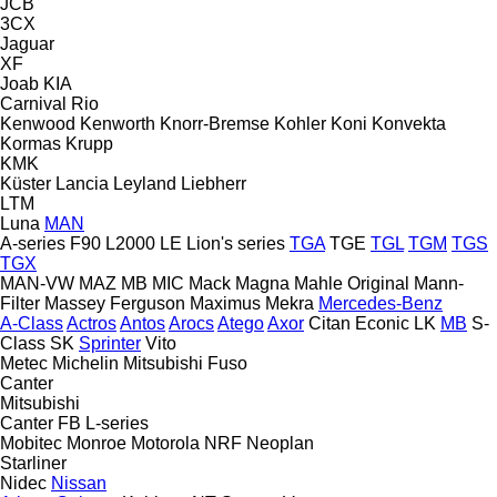
JCB
3CX
Jaguar
XF
Joab
KIA
Carnival
Rio
Kenwood
Kenworth
Knorr-Bremse
Kohler
Koni
Konvekta
Kormas
Krupp
KMK
Küster
Lancia
Leyland
Liebherr
LTM
Luna
MAN
A-series
F90
L2000
LE
Lion's series
TGA
TGE
TGL
TGM
TGS
TGX
MAN-VW
MAZ
MB
MIC
Mack
Magna
Mahle Original
Mann-
Filter
Massey Ferguson
Maximus
Mekra
Mercedes-Benz
A-Class
Actros
Antos
Arocs
Atego
Axor
Citan
Econic
LK
MB
S-
Class
SK
Sprinter
Vito
Metec
Michelin
Mitsubishi Fuso
Canter
Mitsubishi
Canter
FB
L-series
Mobitec
Monroe
Motorola
NRF
Neoplan
Starliner
Nidec
Nissan