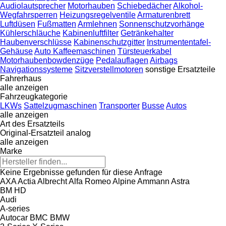
Audiolautsprecher
Motorhauben
Schiebedächer
Alkohol-
Wegfahrsperren
Heizungsregelventile
Armaturenbrett
Luftdüsen
Fußmatten
Armlehnen
Sonnenschutzvorhänge
Kühlerschläuche
Kabinenluftfilter
Getränkehalter
Haubenverschlüsse
Kabinenschutzgitter
Instrumententafel-
Gehäuse
Auto Kaffeemaschinen
Türsteuerkabel
Motorhaubenbowdenzüge
Pedalauflagen
Airbags
Navigationssysteme
Sitzverstellmotoren
sonstige Ersatzteile
Fahrerhaus
alle anzeigen
Fahrzeugkategorie
LKWs
Sattelzugmaschinen
Transporter
Busse
Autos
alle anzeigen
Art des Ersatzteils
Original-Ersatzteil
analog
alle anzeigen
Marke
Keine Ergebnisse gefunden für diese Anfrage
AXA
Actia
Albrecht
Alfa Romeo
Alpine
Ammann
Astra
BM
HD
Audi
A-series
Autocar
BMC
BMW