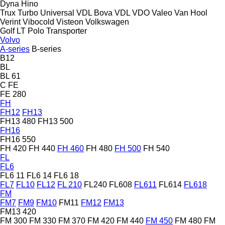
Dyna
Hino
Trux
Turbo
Universal
VDL Bova
VDL
VDO
Valeo
Van Hool
Verint
Vibocold
Visteon
Volkswagen
Golf
LT
Polo
Transporter
Volvo
A-series
B-series
B12
BL
BL 61
C
FE
FE 280
FH
FH12
FH13
FH13 480
FH13 500
FH16
FH16 550
FH 420
FH 440
FH 460
FH 480
FH 500
FH 540
FL
FL6
FL6 11
FL6 14
FL6 18
FL7
FL10
FL12
FL 210
FL240
FL608
FL611
FL614
FL618
FM
FM7
FM9
FM10
FM11
FM12
FM13
FM13 420
FM 300
FM 330
FM 370
FM 420
FM 440
FM 450
FM 480
FM