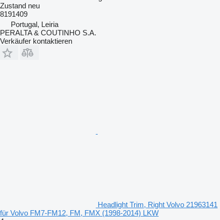
Zustand
neu
8191409
Portugal, Leiria
PERALTA & COUTINHO S.A.
Verkäufer kontaktieren
Headlight Trim, Right Volvo 21963141
für Volvo FM7-FM12, FM, FMX (1998-2014) LKW