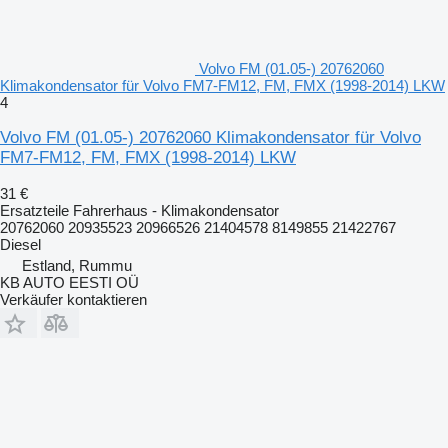
Volvo FM (01.05-) 20762060
Klimakondensator für Volvo FM7-FM12, FM, FMX (1998-2014) LKW
4
Volvo FM (01.05-) 20762060 Klimakondensator für Volvo
FM7-FM12, FM, FMX (1998-2014) LKW
31 €
Ersatzteile Fahrerhaus - Klimakondensator
20762060 20935523 20966526 21404578 8149855 21422767
Diesel
Estland, Rummu
KB AUTO EESTI OÜ
Verkäufer kontaktieren