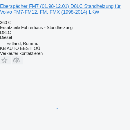
Eberspächer FM7 (01.98-12.01) D8LC Standheizung für
Volvo FM7-FM12, FM, FMX (1998-2014) LKW
360 €
Ersatzteile Fahrerhaus - Standheizung
D8LC
Diesel
Estland, Rummu
KB AUTO EESTI OÜ
Verkäufer kontaktieren