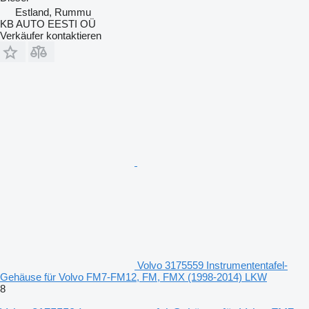
Estland, Rummu
KB AUTO EESTI OÜ
Verkäufer kontaktieren
Volvo 3175559 Instrumententafel-
Gehäuse für Volvo FM7-FM12, FM, FMX (1998-2014) LKW
8