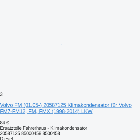
3
Volvo FM (01.05-) 20587125 Klimakondensator für Volvo
FM7-FM12, FM, FMX (1998-2014) LKW
84 €
Ersatzteile Fahrerhaus - Klimakondensator
20587125 85000458 8500458
Diesel