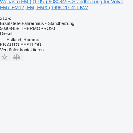
Webasto FM (01.05-) 9030845B Standheizung für Volvo
FM7-FM12, FM, FMX (1998-2014) LKW
310 €
Ersatzteile Fahrerhaus - Standheizung
9030845B THERMOPRO90
Diesel
Estland, Rummu
KB AUTO EESTI OÜ
Verkäufer kontaktieren