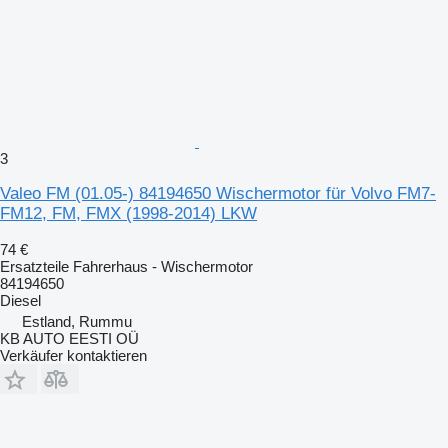
3
Valeo FM (01.05-) 84194650 Wischermotor für Volvo FM7-
FM12, FM, FMX (1998-2014) LKW
74 €
Ersatzteile Fahrerhaus - Wischermotor
84194650
Diesel
Estland, Rummu
KB AUTO EESTI OÜ
Verkäufer kontaktieren