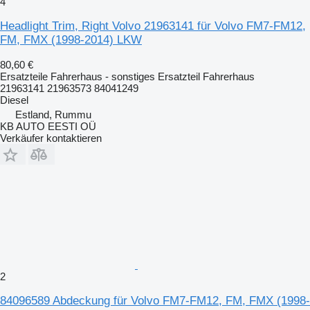
4
Headlight Trim, Right Volvo 21963141 für Volvo FM7-FM12,
FM, FMX (1998-2014) LKW
80,60 €
Ersatzteile Fahrerhaus - sonstiges Ersatzteil Fahrerhaus
21963141 21963573 84041249
Diesel
Estland, Rummu
KB AUTO EESTI OÜ
Verkäufer kontaktieren
2
84096589 Abdeckung für Volvo FM7-FM12, FM, FMX (1998-