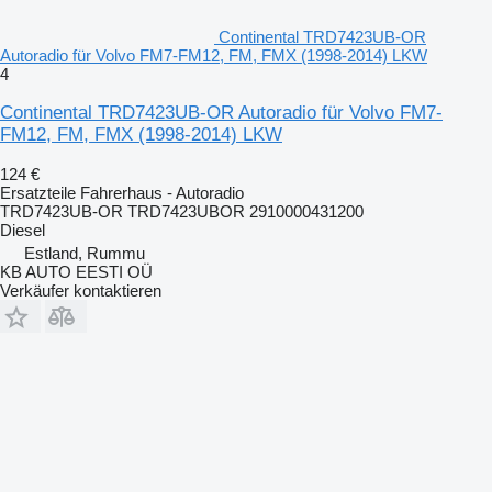
Continental TRD7423UB-OR
Autoradio für Volvo FM7-FM12, FM, FMX (1998-2014) LKW
4
Continental TRD7423UB-OR Autoradio für Volvo FM7-
FM12, FM, FMX (1998-2014) LKW
124 €
Ersatzteile Fahrerhaus - Autoradio
TRD7423UB-OR TRD7423UBOR 2910000431200
Diesel
Estland, Rummu
KB AUTO EESTI OÜ
Verkäufer kontaktieren