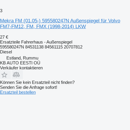
3
Mekra FM (01.05-) 595580247N Außenspiegel für Volvo
FM7-FM12, FM, FMX (1998-2014) LKW
27 €
Ersatzteile Fahrerhaus - Außenspiegel
595580247N 84531138 84561115 20707812
Diesel
Estland, Rummu
KB AUTO EESTI OÜ
Verkäufer kontaktieren
Können Sie kein Ersatzteil nicht finden?
Senden Sie die Anfrage sofort!
Ersatzteil bestellen