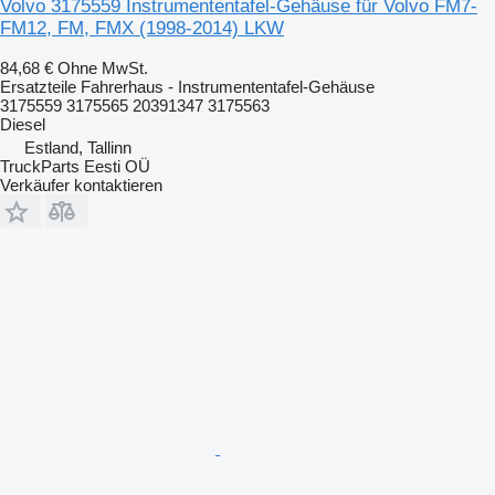
Volvo 3175559 Instrumententafel-Gehäuse für Volvo FM7-
FM12, FM, FMX (1998-2014) LKW
84,68 €
Ohne MwSt.
Ersatzteile Fahrerhaus - Instrumententafel-Gehäuse
3175559 3175565 20391347 3175563
Diesel
Estland, Tallinn
TruckParts Eesti OÜ
Verkäufer kontaktieren