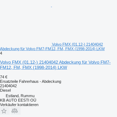
Volvo FMX (01.12-) 21404042
Abdeckung für Volvo FM7-FM12, FM, FMX (1998-2014) LKW
4
Volvo FMX (01.12-) 21404042 Abdeckung für Volvo FM7-
FM12, FM, FMX (1998-2014) LKW
74 €
Ersatzteile Fahrerhaus - Abdeckung
21404042
Diesel
Estland, Rummu
KB AUTO EESTI OÜ
Verkäufer kontaktieren