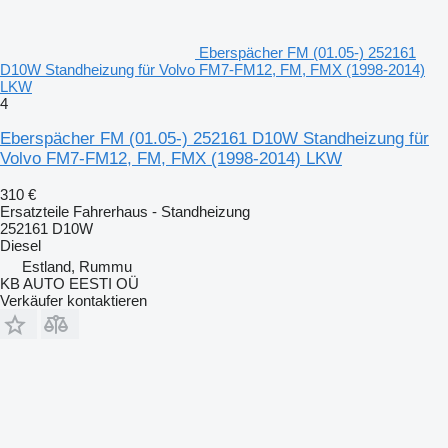
Eberspächer FM (01.05-) 252161
D10W Standheizung für Volvo FM7-FM12, FM, FMX (1998-2014)
LKW
4
Eberspächer FM (01.05-) 252161 D10W Standheizung für
Volvo FM7-FM12, FM, FMX (1998-2014) LKW
310 €
Ersatzteile Fahrerhaus - Standheizung
252161 D10W
Diesel
Estland, Rummu
KB AUTO EESTI OÜ
Verkäufer kontaktieren