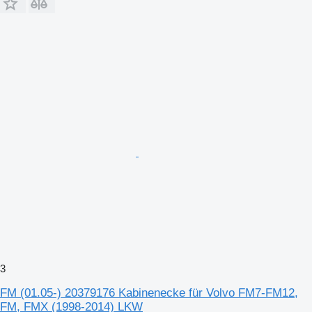
3
FM (01.05-) 20379176 Kabinenecke für Volvo FM7-FM12,
FM, FMX (1998-2014) LKW