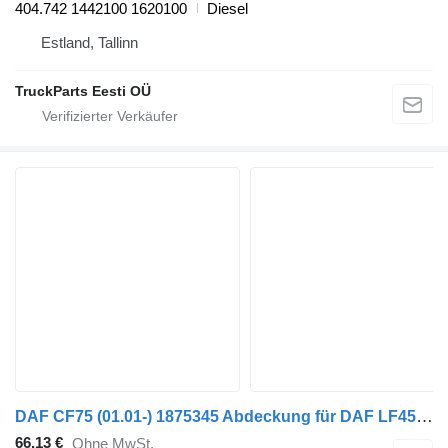
404.742 1442100 1620100
Diesel
Estland, Tallinn
TruckParts Eesti OÜ
DAF CF75 (01.01-) 1875345 Abdeckung für DAF LF45, LF55, LF180, CF65, CF75, CF85 (2001-) Sattelzugmaschine
66,13 €
Ohne MwSt.