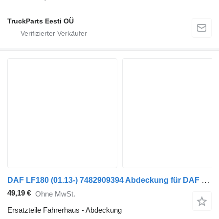
TruckParts Eesti OÜ
DAF LF180 (01.13-) 7482909394 Abdeckung für DAF LF45, LF55, LF180, CF65, CF75, CF85 (2001-) Sattelzugmaschine
49,19 €
Ohne MwSt.
Ersatzteile Fahrerhaus - Abdeckung