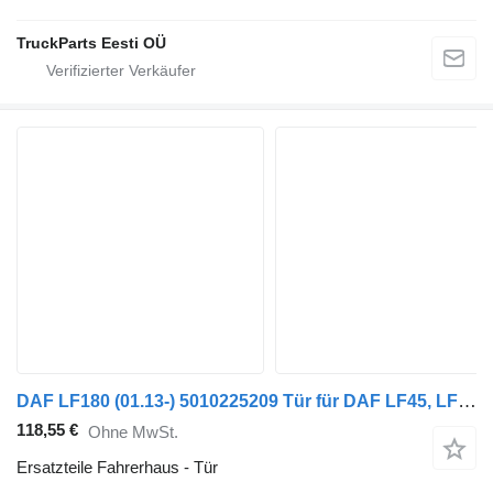
TruckParts Eesti OÜ
DAF LF180 (01.13-) 5010225209 Tür für DAF LF45, LF55, LF180, CF65, CF75, CF85 (2001-) Sattelzugmaschine
118,55 €
Ohne MwSt.
Ersatzteile Fahrerhaus - Tür