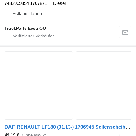
7482909394 1707871
Diesel
Estland, Tallinn
TruckParts Eesti OÜ
DAF, RENAULT LF180 (01.13-) 1706945 Seitenscheibe für DAF LF45, LF55, LF180, CF65, CF75, CF85 (2001-) Sattelzugmaschine
49,19 €
Ohne MwSt.