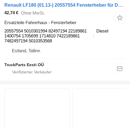
Renault LF180 (01.13-) 20557554 Fensterheber für DAF LF45, LF55, LF180, CF65, CF75, CF85 (2001-) Sattelzugmaschine
42,74 €
Ohne MwSt.
Ersatzteile Fahrerhaus - Fensterheber
20557554 5010301994 82497194 22189861
Diesel
1400754 1705699 1714810 7422189861
7482497194 5010353568
Estland, Tallinn
TruckParts Eesti OÜ