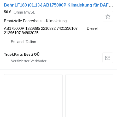
Behr LF180 (01.13-) AB175000P Klimaleitung für DAF LF45, LF55, LF180, CF65, CF75, CF85 (2001-) Sattelzugmaschine
50 €
Ohne MwSt.
Ersatzteile Fahrerhaus - Klimaleitung
AB175000P 1829385 2210872 7421396107
Diesel
21396107 84903025
Estland, Tallinn
TruckParts Eesti OÜ