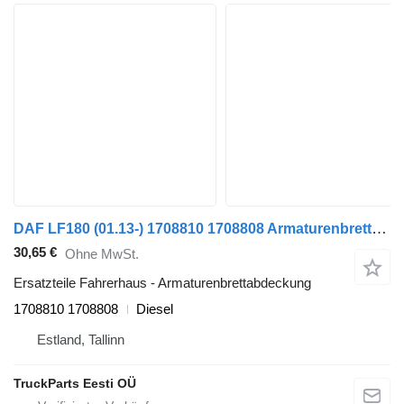
DAF LF180 (01.13-) 1708810 1708808 Armaturenbrettabdeckung für DAF LF45, LF55, LF180, CF65, CF75, CF85 (2001-) Sattelzugmaschine
30,65 €
Ohne MwSt.
Ersatzteile Fahrerhaus - Armaturenbrettabdeckung
1708810 1708808
Diesel
Estland, Tallinn
TruckParts Eesti OÜ