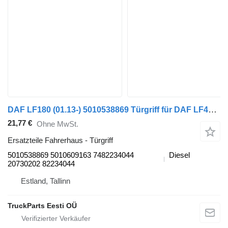
DAF LF180 (01.13-) 5010538869 Türgriff für DAF LF45, LF55, LF180, CF65, CF75, CF85 (2001-) Sattelzugmaschine
21,77 €
Ohne MwSt.
Ersatzteile Fahrerhaus - Türgriff
5010538869 5010609163 7482234044
Diesel
20730202 82234044
Estland, Tallinn
TruckParts Eesti OÜ