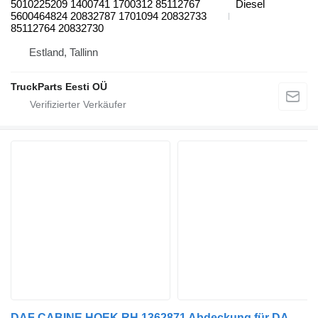
5010225209 1400741 1700312 85112767
Diesel
5600464824 20832787 1701094 20832733
85112764 20832730
Estland, Tallinn
TruckParts Eesti OÜ
DAF CABINE HOEK RH 1362871 Abdeckung für DAF CF65/75/85 Sattelzugmaschine