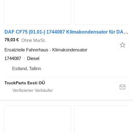
DAF CF75 (01.01-) 1744087 Klimakondensator für DAF LF45, LF55, LF180, CF65, CF75, CF85 (2001-) Sattelzugmaschine
79,03 €
Ohne MwSt.
Ersatzteile Fahrerhaus - Klimakondensator
1744087
Diesel
Estland, Tallinn
TruckParts Eesti OÜ