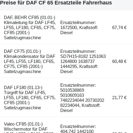
Preise für DAF CF 65 Ersatzteile Fahrerhaus
DAF, BEHR CF85 (01.01-)
Klimaleitung für DAF LF45,
Ersatzteilnummer:
LF55, LF180, CF65, CF75,
1672500, Kraftstoff:
67,74 €
CF85 (2001-)
Diesel
Sattelzugmaschine
DAF CF75 (01.01-)
Ersatzteilnummer:
Klimakondensator für DAF
SD7H15-8182 1251063
LF45, LF55, LF180, CF65,
1264800 1638737
60,48 €
CF75, CF85 (2001-)
1444295, Kraftstoff:
Sattelzugmaschine
Diesel
Ersatzteilnummer:
DAF LF180 (01.13-)
5010538869
Türgriff für DAF LF45,
5010609163
LF55, LF180, CF65, CF75,
21,77 €
7482234044 20730202
CF85 (2001-)
82234044, Kraftstoff:
Sattelzugmaschine
Diesel
Valeo CF85 (01.01-)
Ersatzteilnummer:
Wischermotor für DAF
404.742 1442100