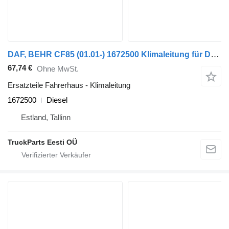
DAF, BEHR CF85 (01.01-) 1672500 Klimaleitung für DAF LF45, LF55, LF180, CF65, CF75, CF85 (2001-) Sattelzugmaschine
67,74 €
Ohne MwSt.
Ersatzteile Fahrerhaus - Klimaleitung
1672500
Diesel
Estland, Tallinn
TruckParts Eesti OÜ