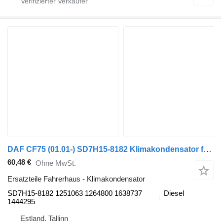
DAF CF75 (01.01-) SD7H15-8182 Klimakondensator für DAF LF45, LF55, LF180, CF65, CF75, CF85 (2001-) Sattelzugmaschine
60,48 €
Ohne MwSt.
Ersatzteile Fahrerhaus - Klimakondensator
SD7H15-8182 1251063 1264800 1638737
Diesel
1444295
Estland, Tallinn