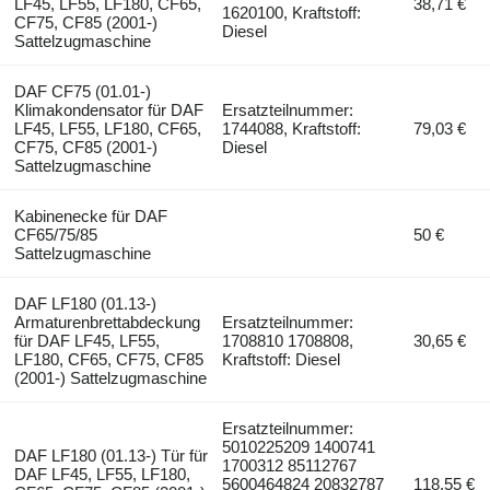
LF45, LF55, LF180, CF65,
38,71 €
1620100, Kraftstoff:
CF75, CF85 (2001-)
Diesel
Sattelzugmaschine
DAF CF75 (01.01-)
Klimakondensator für DAF
Ersatzteilnummer:
LF45, LF55, LF180, CF65,
1744088, Kraftstoff:
79,03 €
CF75, CF85 (2001-)
Diesel
Sattelzugmaschine
Kabinenecke für DAF
CF65/75/85
50 €
Sattelzugmaschine
DAF LF180 (01.13-)
Armaturenbrettabdeckung
Ersatzteilnummer:
für DAF LF45, LF55,
1708810 1708808,
30,65 €
LF180, CF65, CF75, CF85
Kraftstoff: Diesel
(2001-) Sattelzugmaschine
Ersatzteilnummer:
5010225209 1400741
DAF LF180 (01.13-) Tür für
1700312 85112767
DAF LF45, LF55, LF180,
5600464824 20832787
118,55 €