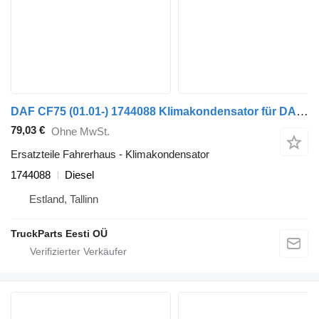
DAF CF75 (01.01-) 1744088 Klimakondensator für DAF LF45, LF55, LF180, CF65, CF75, CF85 (2001-) Sattelzugmaschine
79,03 €
Ohne MwSt.
Ersatzteile Fahrerhaus - Klimakondensator
1744088
Diesel
Estland, Tallinn
TruckParts Eesti OÜ