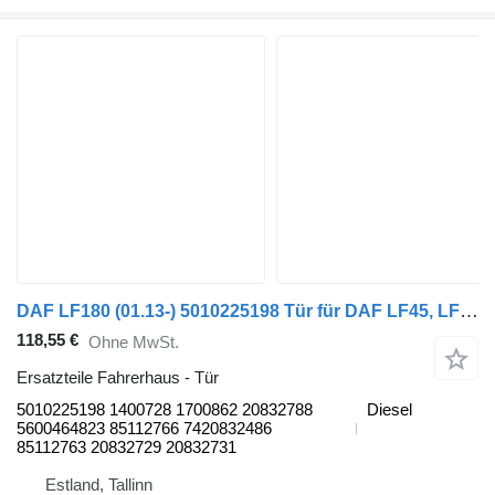
DAF LF180 (01.13-) 5010225198 Tür für DAF LF45, LF55, LF180, CF65, CF75, CF85 (2001-) Sattelzugmaschine
118,55 €
Ohne MwSt.
Ersatzteile Fahrerhaus - Tür
5010225198 1400728 1700862 20832788
Diesel
5600464823 85112766 7420832486
85112763 20832729 20832731
Estland, Tallinn