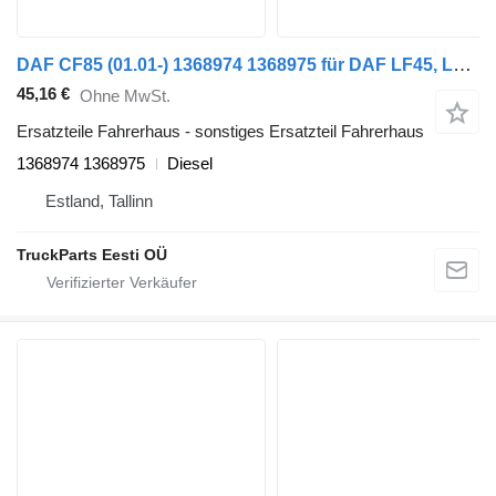
DAF CF85 (01.01-) 1368974 1368975 für DAF LF45, LF55, LF180, CF65, CF75, CF85 (2001-) Sattelzugmaschine
45,16 €
Ohne MwSt.
Ersatzteile Fahrerhaus - sonstiges Ersatzteil Fahrerhaus
1368974 1368975
Diesel
Estland, Tallinn
TruckParts Eesti OÜ