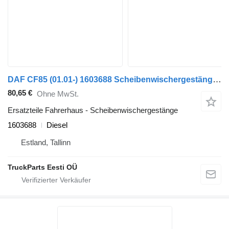
DAF CF85 (01.01-) 1603688 Scheibenwischergestänge für DAF LF45, LF55, LF180, CF65, CF75, CF85 (2001-) Sattelzugmaschine
80,65 €
Ohne MwSt.
Ersatzteile Fahrerhaus - Scheibenwischergestänge
1603688
Diesel
Estland, Tallinn
TruckParts Eesti OÜ