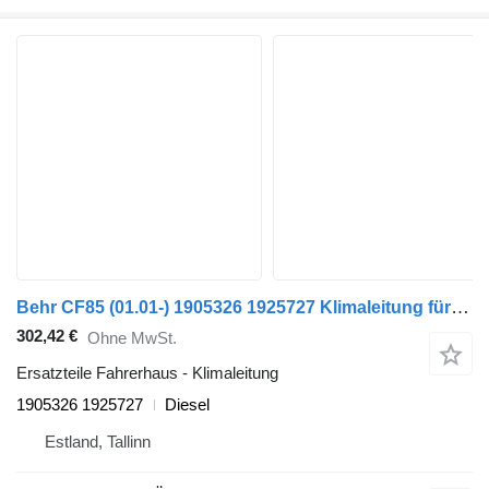
Behr CF85 (01.01-) 1905326 1925727 Klimaleitung für DAF LF45, LF55, LF180, CF65, CF75, CF85 (2001-) Sattelzugmaschine
302,42 €
Ohne MwSt.
Ersatzteile Fahrerhaus - Klimaleitung
1905326 1925727
Diesel
Estland, Tallinn