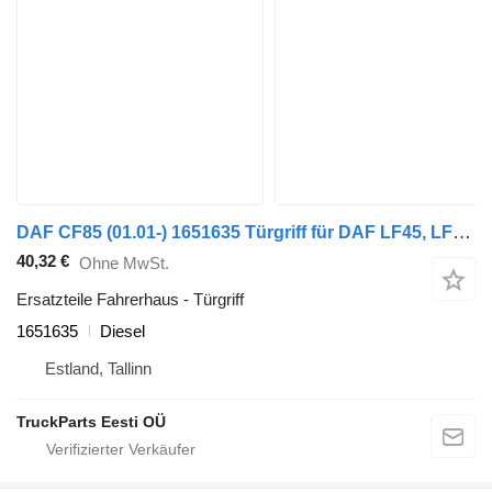
DAF CF85 (01.01-) 1651635 Türgriff für DAF LF45, LF55, LF180, CF65, CF75, CF85 (2001-) Sattelzugmaschine
40,32 €
Ohne MwSt.
Ersatzteile Fahrerhaus - Türgriff
1651635
Diesel
Estland, Tallinn
TruckParts Eesti OÜ