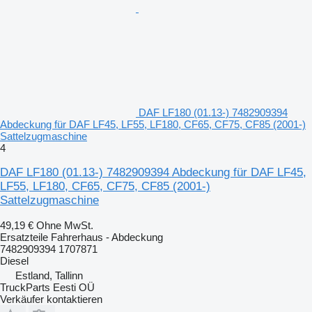
DAF LF180 (01.13-) 7482909394
Abdeckung für DAF LF45, LF55, LF180, CF65, CF75, CF85 (2001-)
Sattelzugmaschine
4
DAF LF180 (01.13-) 7482909394 Abdeckung für DAF LF45,
LF55, LF180, CF65, CF75, CF85 (2001-)
Sattelzugmaschine
49,19 €
Ohne MwSt.
Ersatzteile Fahrerhaus - Abdeckung
7482909394 1707871
Diesel
Estland, Tallinn
TruckParts Eesti OÜ
Verkäufer kontaktieren