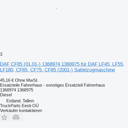
3
DAF CF85 (01.01-) 1368974 1368975 für DAF LF45, LF55,
LF180, CF65, CF75, CF85 (2001-) Sattelzugmaschine
45,16 €
Ohne MwSt.
Ersatzteile Fahrerhaus - sonstiges Ersatzteil Fahrerhaus
1368974 1368975
Diesel
Estland, Tallinn
TruckParts Eesti OÜ
Verkäufer kontaktieren