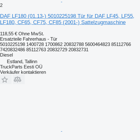
2
DAF LF180 (01.13-) 5010225198 Tür für DAF LF45, LF55,
LF180, CF65, CF75, CF85 (2001-) Sattelzugmaschine
118,55 €
Ohne MwSt.
Ersatzteile Fahrerhaus - Tür
5010225198 1400728 1700862 20832788 5600464823 85112766
7420832486 85112763 20832729 20832731
Diesel
Estland, Tallinn
TruckParts Eesti OÜ
Verkäufer kontaktieren