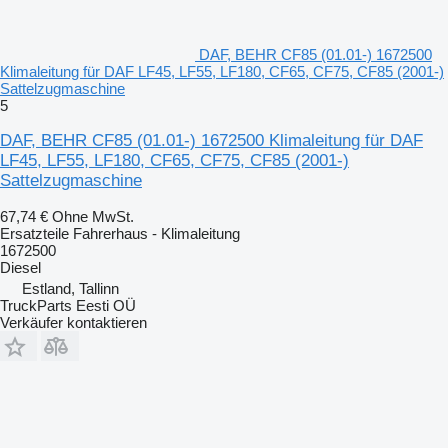
DAF, BEHR CF85 (01.01-) 1672500
Klimaleitung für DAF LF45, LF55, LF180, CF65, CF75, CF85 (2001-)
Sattelzugmaschine
5
DAF, BEHR CF85 (01.01-) 1672500 Klimaleitung für DAF
LF45, LF55, LF180, CF65, CF75, CF85 (2001-)
Sattelzugmaschine
67,74 €
Ohne MwSt.
Ersatzteile Fahrerhaus - Klimaleitung
1672500
Diesel
Estland, Tallinn
TruckParts Eesti OÜ
Verkäufer kontaktieren