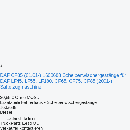
3
DAF CF85 (01.01-) 1603688 Scheibenwischergestänge für
DAF LF45, LF55, LF180, CF65, CF75, CF85 (2001-)
Sattelzugmaschine
80,65 €
Ohne MwSt.
Ersatzteile Fahrerhaus - Scheibenwischergestänge
1603688
Diesel
Estland, Tallinn
TruckParts Eesti OÜ
Verkäufer kontaktieren