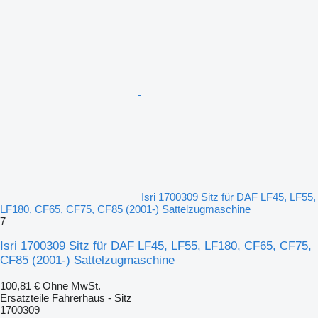
Isri 1700309 Sitz für DAF LF45, LF55,
LF180, CF65, CF75, CF85 (2001-) Sattelzugmaschine
7
Isri 1700309 Sitz für DAF LF45, LF55, LF180, CF65, CF75,
CF85 (2001-) Sattelzugmaschine
100,81 €
Ohne MwSt.
Ersatzteile Fahrerhaus - Sitz
1700309