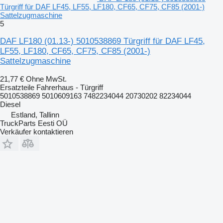
Türgriff für DAF LF45, LF55, LF180, CF65, CF75, CF85 (2001-)
Sattelzugmaschine
5
DAF LF180 (01.13-) 5010538869 Türgriff für DAF LF45,
LF55, LF180, CF65, CF75, CF85 (2001-)
Sattelzugmaschine
21,77 €
Ohne MwSt.
Ersatzteile Fahrerhaus - Türgriff
5010538869 5010609163 7482234044 20730202 82234044
Diesel
Estland, Tallinn
TruckParts Eesti OÜ
Verkäufer kontaktieren