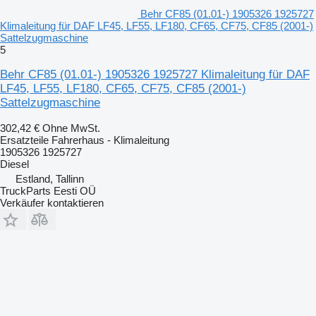
Behr CF85 (01.01-) 1905326 1925727
Klimaleitung für DAF LF45, LF55, LF180, CF65, CF75, CF85 (2001-)
Sattelzugmaschine
5
Behr CF85 (01.01-) 1905326 1925727 Klimaleitung für DAF
LF45, LF55, LF180, CF65, CF75, CF85 (2001-)
Sattelzugmaschine
302,42 €
Ohne MwSt.
Ersatzteile Fahrerhaus - Klimaleitung
1905326 1925727
Diesel
Estland, Tallinn
TruckParts Eesti OÜ
Verkäufer kontaktieren