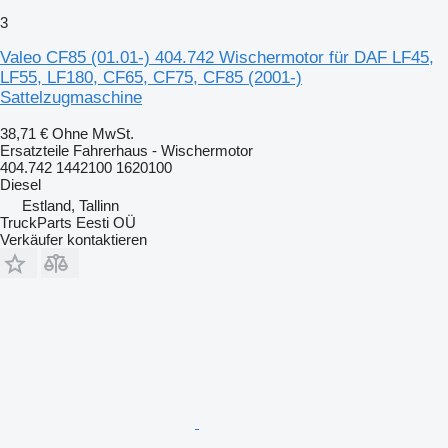
3
Valeo CF85 (01.01-) 404.742 Wischermotor für DAF LF45,
LF55, LF180, CF65, CF75, CF85 (2001-)
Sattelzugmaschine
38,71 €
Ohne MwSt.
Ersatzteile Fahrerhaus - Wischermotor
404.742 1442100 1620100
Diesel
Estland, Tallinn
TruckParts Eesti OÜ
Verkäufer kontaktieren