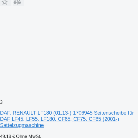
3
DAF, RENAULT LF180 (01.13-) 1706945 Seitenscheibe für
DAF LF45, LF55, LF180, CF65, CF75, CF85 (2001-)
Sattelzugmaschine
49,19 €
Ohne MwSt.