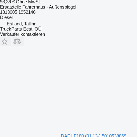
98,39 €
Ohne MwSt.
Ersatzteile Fahrerhaus - Außenspiegel
1813005 1952146
Diesel
Estland, Tallinn
TruckParts Eesti OÜ
Verkäufer kontaktieren
DAF LF180 (01.13-) 5010538869