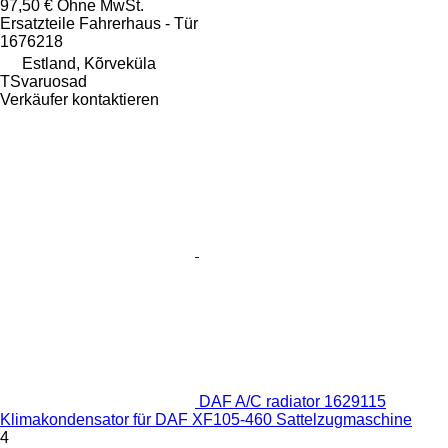
97,50 €
Ohne MwSt.
Ersatzteile Fahrerhaus - Tür
1676218
Estland, Kõrveküla
TSvaruosad
Verkäufer kontaktieren
DAF A/C radiator 1629115
Klimakondensator für DAF XF105-460 Sattelzugmaschine
4