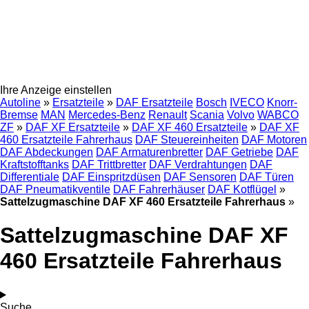
Ihre Anzeige einstellen
Autoline
»
Ersatzteile
»
DAF Ersatzteile
Bosch
IVECO
Knorr-
Bremse
MAN
Mercedes-Benz
Renault
Scania
Volvo
WABCO
ZF
»
DAF XF Ersatzteile
»
DAF XF 460 Ersatzteile
»
DAF XF
460 Ersatzteile Fahrerhaus
DAF Steuereinheiten
DAF Motoren
DAF Abdeckungen
DAF Armaturenbretter
DAF Getriebe
DAF
Kraftstofftanks
DAF Trittbretter
DAF Verdrahtungen
DAF
Differentiale
DAF Einspritzdüsen
DAF Sensoren
DAF Türen
DAF Pneumatikventile
DAF Fahrerhäuser
DAF Kotflügel
»
Sattelzugmaschine DAF XF 460 Ersatzteile Fahrerhaus
»
Sattelzugmaschine DAF XF
460 Ersatzteile Fahrerhaus
Suche