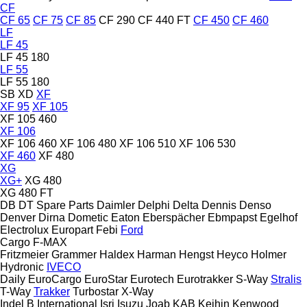
CF
CF 65
CF 75
CF 85
CF 290
CF 440 FT
CF 450
CF 460
LF
LF 45
LF 45 180
LF 55
LF 55 180
SB
XD
XF
XF 95
XF 105
XF 105 460
XF 106
XF 106 460
XF 106 480
XF 106 510
XF 106 530
XF 460
XF 480
XG
XG+
XG 480
XG 480 FT
DB
DT Spare Parts
Daimler
Delphi
Delta
Dennis
Denso
Denver
Dirna
Dometic
Eaton
Eberspächer
Ebmpapst
Egelhof
Electrolux
Europart
Febi
Ford
Cargo
F-MAX
Fritzmeier
Grammer
Haldex
Harman
Hengst
Heyco
Holmer
Hydronic
IVECO
Daily
EuroCargo
EuroStar
Eurotech
Eurotrakker
S-Way
Stralis
T-Way
Trakker
Turbostar
X-Way
Indel B
International
Isri
Isuzu
Joab
KAB
Keihin
Kenwood