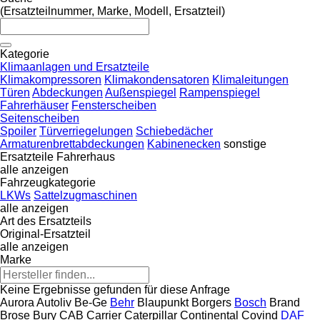
(Ersatzteilnummer, Marke, Modell, Ersatzteil)
Kategorie
Klimaanlagen und Ersatzteile
Klimakompressoren
Klimakondensatoren
Klimaleitungen
Türen
Abdeckungen
Außenspiegel
Rampenspiegel
Fahrerhäuser
Fensterscheiben
Seitenscheiben
Spoiler
Türverriegelungen
Schiebedächer
Armaturenbrettabdeckungen
Kabinenecken
sonstige
Ersatzteile Fahrerhaus
alle anzeigen
Fahrzeugkategorie
LKWs
Sattelzugmaschinen
alle anzeigen
Art des Ersatzteils
Original-Ersatzteil
alle anzeigen
Marke
Keine Ergebnisse gefunden für diese Anfrage
Aurora
Autoliv
Be-Ge
Behr
Blaupunkt
Borgers
Bosch
Brand
Brose
Bury
CAB
Carrier
Caterpillar
Continental
Covind
DAF