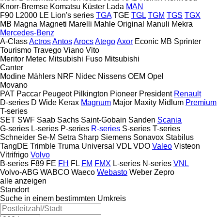
Knorr-Bremse
Komatsu
Küster
Lada
MAN
F90
L2000
LE
Lion's series
TGA
TGE
TGL
TGM
TGS
TGX
MB
Magna
Magneti Marelli
Mahle Original
Manuli
Mekra
Mercedes-Benz
A-Class
Actros
Antos
Arocs
Atego
Axor
Econic
MB
Sprinter
Tourismo
Travego
Viano
Vito
Meritor
Metec
Mitsubishi Fuso
Mitsubishi
Canter
Modine
Mählers
NRF
Nidec
Nissens
OEM
Opel
Movano
PAT
Paccar
Peugeot
Pilkington
Pioneer
President
Renault
D-series
D Wide
Kerax
Magnum
Major
Maxity
Midlum
Premium
T-series
SET
SWF
Saab
Sachs
Saint-Gobain
Sanden
Scania
G-series
L-series
P-series
R-series
S-series
T-series
Schneider
Se-M
Setra
Sharp
Siemens
Sonavox
Stabilus
TangDE
Trimble
Truma
Universal
VDL
VDO
Valeo
Visteon
Vitrifrigo
Volvo
B-series
F89
FE
FH
FL
FM
FMX
L-series
N-series
VNL
Volvo-ABG
WABCO
Waeco
Webasto
Weber
Zepro
alle anzeigen
Standort
Suche in einem bestimmten Umkreis