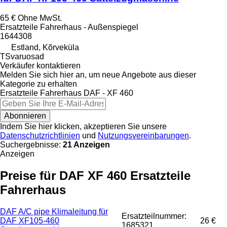
65 €
Ohne MwSt.
Ersatzteile Fahrerhaus - Außenspiegel
1644308
Estland, Kõrveküla
TSvaruosad
Verkäufer kontaktieren
Melden Sie sich hier an, um neue Angebote aus dieser
Kategorie zu erhalten
Ersatzteile Fahrerhaus
DAF - XF 460
Abonnieren
Indem Sie hier klicken, akzeptieren Sie unsere
Datenschutzrichtlinien
und
Nutzungsvereinbarungen
.
Suchergebnisse:
21 Anzeigen
Anzeigen
Preise für DAF XF 460 Ersatzteile
Fahrerhaus
DAF A/C pipe Klimaleitung für
Ersatzteilnummer:
DAF XF105-460
26 €
1685321