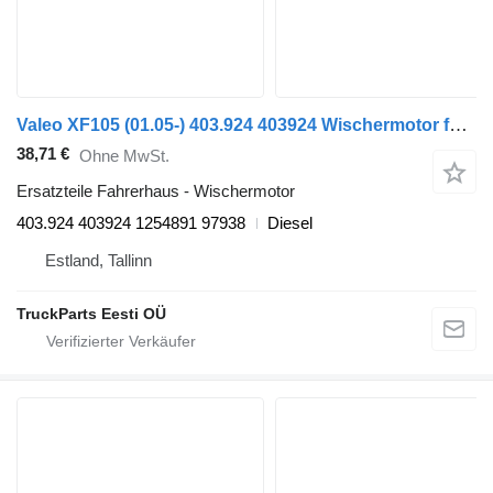
Valeo XF105 (01.05-) 403.924 403924 Wischermotor für DAF XF95, XF105 (2001-2014) Sattelzugmaschine
38,71 €
Ohne MwSt.
Ersatzteile Fahrerhaus - Wischermotor
403.924 403924 1254891 97938
Diesel
Estland, Tallinn
TruckParts Eesti OÜ