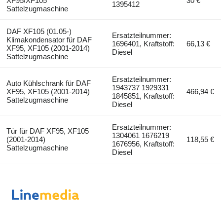
XF95/XF105
30 €
1395412
Sattelzugmaschine
DAF XF105 (01.05-)
Ersatzteilnummer:
Klimakondensator für DAF
1696401, Kraftstoff:
66,13 €
XF95, XF105 (2001-2014)
Diesel
Sattelzugmaschine
Ersatzteilnummer:
Auto Kühlschrank für DAF
1943737 1929331
XF95, XF105 (2001-2014)
466,94 €
1845851, Kraftstoff:
Sattelzugmaschine
Diesel
Ersatzteilnummer:
Tür für DAF XF95, XF105
1304061 1676219
(2001-2014)
118,55 €
1676956, Kraftstoff:
Sattelzugmaschine
Diesel