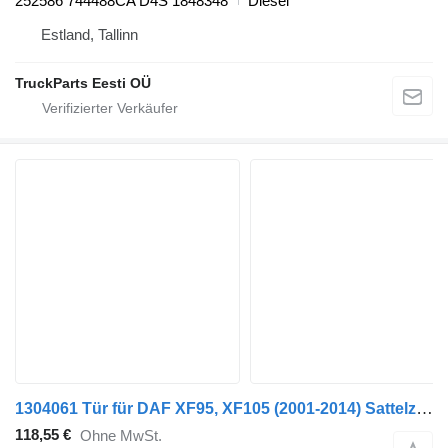
252586 744488CA D4S 1848348
Diesel
Estland, Tallinn
TruckParts Eesti OÜ
1304061 Tür für DAF XF95, XF105 (2001-2014) Sattelzugmaschine
118,55 €
Ohne MwSt.