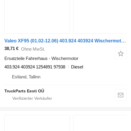
Valeo XF95 (01.02-12.06) 403.924 403924 Wischermotor für DAF XF95, XF105 (2001-2014) Sattelzugmaschine
38,71 €
Ohne MwSt.
Ersatzteile Fahrerhaus - Wischermotor
403.924 403924 1254891 97938
Diesel
Estland, Tallinn
TruckParts Eesti OÜ