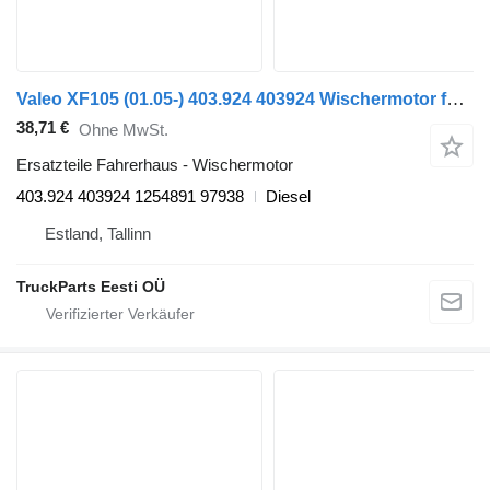
Valeo XF105 (01.05-) 403.924 403924 Wischermotor für DAF XF95, XF105 (2001-2014) Sattelzugmaschine
38,71 €
Ohne MwSt.
Ersatzteile Fahrerhaus - Wischermotor
403.924 403924 1254891 97938
Diesel
Estland, Tallinn
TruckParts Eesti OÜ