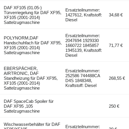
DAF XF105 (01.05-)
Ersatzteilnummer:
Türverriegelung für DAF XF95,
1427612, Kraftstoff:
34,68 €
XF105 (2001-2014)
Diesel
Sattelzugmaschine
Ersatzteilnummer:
POLYNORM,DAF
2047694 1929330
Handschuhfach für DAF XF95,
1660722 1845857
71,77 €
XF105 (2001-2014)
1945139, Kraftstoff:
Sattelzugmaschine
Diesel
EBERSPÄCHER,
Ersatzteilnummer:
AIRTRONIC, DAF
252586 744488CA
Standheizung für DAF XF95,
268,55 €
D4S 1848348,
XF105 (2001-2014)
Kraftstoff: Diesel
Sattelzugmaschine
DAF SpaceCab Spoiler für
DAF XF95 ,105
250 €
Sattelzugmaschine
Wischwasserbehälter für DAF
Ersatzteilnummer: