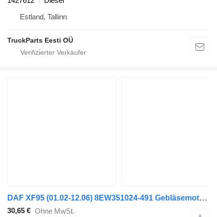
1427612
Diesel
Estland, Tallinn
TruckParts Eesti OÜ
DAF XF95 (01.02-12.06) 8EW351024-491 Gebläsemotor für DAF XF95, XF105 (2001-2014) Sattelzugmaschine
30,65 €
Ohne MwSt.