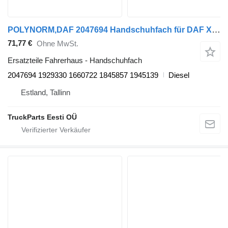
POLYNORM,DAF 2047694 Handschuhfach für DAF XF95, XF105 (2001-2014) Sattelzugmaschine
71,77 €
Ohne MwSt.
Ersatzteile Fahrerhaus - Handschuhfach
2047694 1929330 1660722 1845857 1945139
Diesel
Estland, Tallinn
TruckParts Eesti OÜ