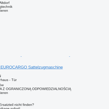
Altdorf
gtechnik
tieren
O EUROCARGO Sattelzugmaschine
N
rhaus - Tür
łów
KA Z OGRANICZONĄ ODPOWIEDZIALNOŚCIĄ
tieren
rsatzteil nicht finden?
frage sofort!