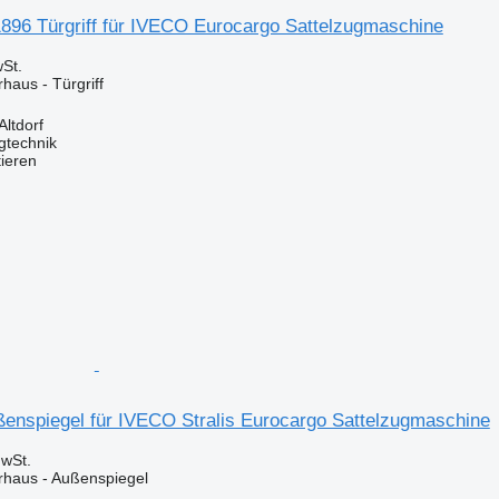
96 Türgriff für IVECO Eurocargo Sattelzugmaschine
St.
rhaus - Türgriff
Altdorf
gtechnik
tieren
enspiegel für IVECO Stralis Eurocargo Sattelzugmaschine
wSt.
erhaus - Außenspiegel