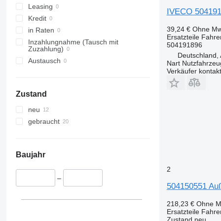
Leasing
IVECO 5041918
Kredit
39,24 €
Ohne Mw
in Raten
Ersatzteile Fahre
Inzahlungnahme (Tausch mit
504191896
Zuzahlung)
Deutschland, 
Austausch
Nart Nutzfahrzeu
Verkäufer kontak
Zustand
neu
gebraucht
Baujahr
2
–
504150551 Auß
218,23 €
Ohne M
Ersatzteile Fahr
Zustand
neu