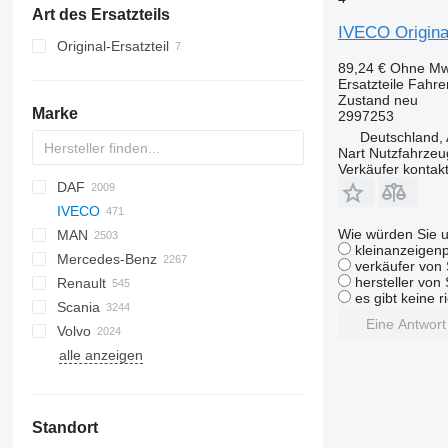
Art des Ersatzteils
IVECO Origina
Original-Ersatzteil
89,24 €
Ohne Mw
Ersatzteile Fahr
Zustand
neu
Marke
2997253
Deutschland, 
Nart Nutzfahrzeu
Verkäufer kontak
DAF
IVECO
CF
Cargo
Wie würden Sie u
MAN
LF
F-MAX
Daily
kleinanzeigenp
Mercedes-Benz
SB
EuroCargo
F90
verkäufer von 
hersteller von
Renault
XD
EuroStar
L2000
A-Class
Canter
Movano
EuroCargo 75
es gibt keine r
Scania
XF
Eurotech
LE
Actros
D-series
EuroCargo 120
Eine Antwor
Volvo
XG
Eurotrakker
Lion's series
Antos
D Wide
G-series
EuroCargo 150
alle anzeigen
S-Way
TGA
Arocs
Kerax
L-series
B-series
Stralis
TGE
Atego
Magnum
P-series
F89
T-Way
TGL
Axor
Major
R-series
FE
Stralis 450
Standort
Trakker
TGM
Econic
Maxity
S-series
FH