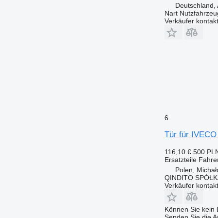
Deutschland, 
Nart Nutzfahrzeu
Verkäufer kontak
6
Tür für IVEC
116,10 €
500 PL
Ersatzteile Fahre
Polen, Micha
QINDITO SPÓŁ
Verkäufer kontak
Können Sie kein E
Senden Sie die An