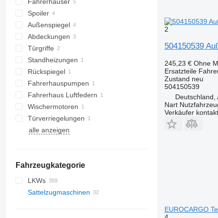
Fahrerhäuser
Spoiler
Außenspiegel
2
Abdeckungen
504150539 Auß
Türgriffe
Standheizungen
245,23 €
Ohne M
Ersatzteile Fahr
Rückspiegel
Zustand
neu
Fahrerhauspumpen
504150539
Fahrerhaus Luftfedern
Deutschland, 
Nart Nutzfahrzeu
Wischermotoren
Verkäufer kontak
Türverriegelungen
alle anzeigen
Fahrzeugkategorie
LKWs
Sattelzugmaschinen
EUROCARGO Tect
4