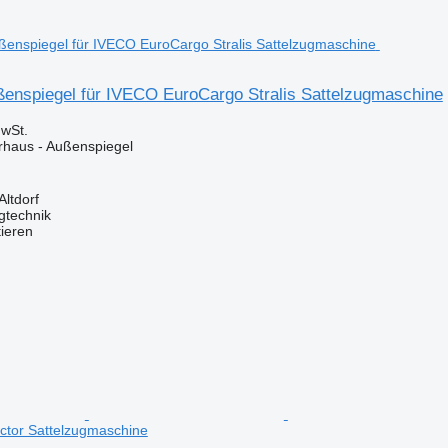
enspiegel für IVECO EuroCargo Stralis Sattelzugmaschine
wSt.
erhaus - Außenspiegel
Altdorf
gtechnik
tieren
or Sattelzugmaschine