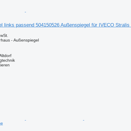
el links passend 504150526 Außenspiegel für IVECO Strali
wSt.
erhaus - Außenspiegel
Altdorf
gtechnik
tieren
ne