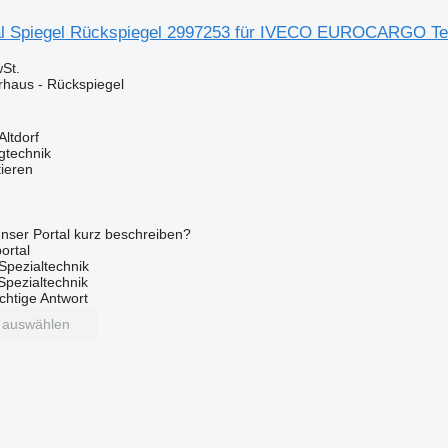
l Spiegel Rückspiegel 2997253 für IVECO EUROCARGO Tec
St.
erhaus - Rückspiegel
Altdorf
gtechnik
tieren
nser Portal kurz beschreiben?
ortal
Spezialtechnik
 Spezialtechnik
ichtige Antwort
t auswählen