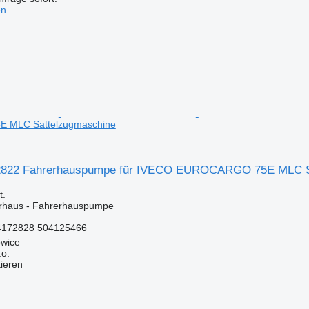
en
 MLC Sattelzugmaschine
822 Fahrerhauspumpe für IVECO EUROCARGO 75E MLC S
.
erhaus - Fahrerhauspumpe
4172828 504125466
owice
.o.
tieren