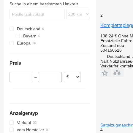
Turbostar
TGS
MB
Midlum
T-series
FL
Suche in einem bestimmten Umkreis
X-Way
TGX
Sprinter
Premium
FM
Turbostar 190
Tourismo
T-series
FMX
2
Travego
L-series
Komplettspieg
Deutschland
Viano
N-series
Bayern
138,24 €
Ohne M
Vito
VNL
Ersatzteile Fahr
Europa
Nürnberg
Zustand
neu
Polen
504150526
Deutschland, 
Rumänien
Nart Nutzfahrzeu
Preis
Estland
Verkäufer kontak
Italien
–
Niederlande
Dänemark
Anzeigentyp
Verkauf
Sattelzugmaschi
4
vom Hersteller