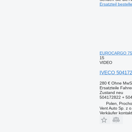
Ersatzteil bestell
EUROCARGO 75E
15
VIDEO
IVECO 504172
280 €
Ohne MwSt
Ersatzteile Fahr
Zustand
neu
504172822 + 50
Polen, Proch
Vent Auto Sp. z o
Verkäufer kontak