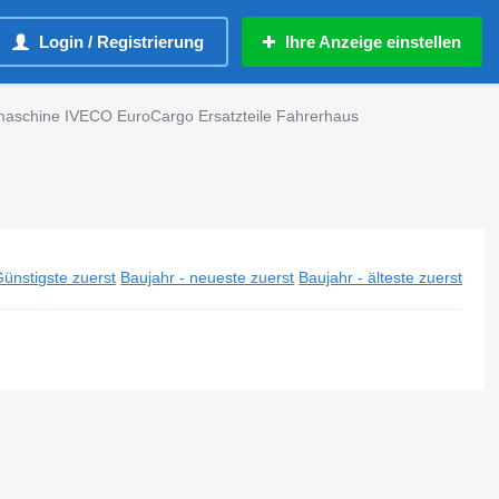
Login / Registrierung
Ihre Anzeige einstellen
maschine IVECO EuroCargo Ersatzteile Fahrerhaus
ünstigste zuerst
Baujahr - neueste zuerst
Baujahr - älteste zuerst