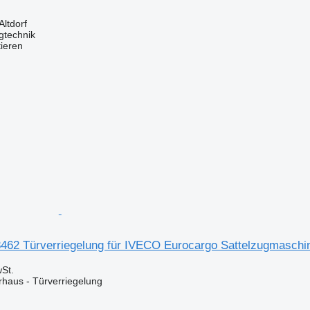
Altdorf
gtechnik
tieren
62 Türverriegelung für IVECO Eurocargo Sattelzugmaschi
St.
rhaus - Türverriegelung