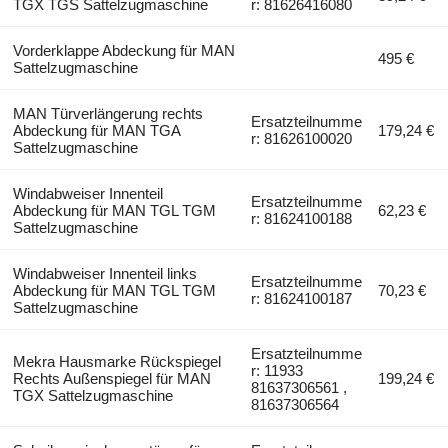
TGX TGS Sattelzugmaschine
r: 81626416080
Vorderklappe Abdeckung für MAN
495 €
Sattelzugmaschine
MAN Türverlängerung rechts
Ersatzteilnumme
Abdeckung für MAN TGA
179,24 €
r: 81626100020
Sattelzugmaschine
Windabweiser Innenteil
Ersatzteilnumme
Abdeckung für MAN TGL TGM
62,23 €
r: 81624100188
Sattelzugmaschine
Windabweiser Innenteil links
Ersatzteilnumme
Abdeckung für MAN TGL TGM
70,23 €
r: 81624100187
Sattelzugmaschine
Ersatzteilnumme
Mekra Hausmarke Rückspiegel
r: 11933
Rechts Außenspiegel für MAN
199,24 €
81637306561 ,
TGX Sattelzugmaschine
81637306564