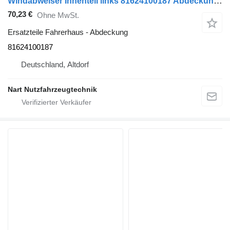
Windabweiser Innenteil links 81624100187 Abdeckung für MAN TGL TGM Sattelzugmaschine
70,23 €
Ohne MwSt.
Ersatzteile Fahrerhaus - Abdeckung
81624100187
Deutschland, Altdorf
Nart Nutzfahrzeugtechnik