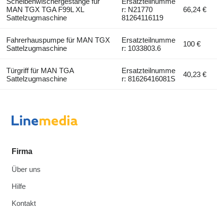
Scheibenwischergestänge für
Ersatzteilnumme
MAN TGX TGA F99L XL
r: N21770
66,24 €
Sattelzugmaschine
81264116119
Fahrerhauspumpe für MAN TGX
Ersatzteilnumme
100 €
Sattelzugmaschine
r: 1033803.6
Türgriff für MAN TGA
Ersatzteilnumme
40,23 €
Sattelzugmaschine
r: 81626416081S
Firma
Über uns
Hilfe
Kontakt