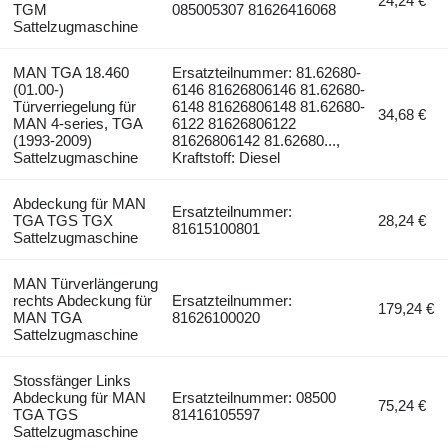
24,24 €
TGM
085005307 81626416068
Sattelzugmaschine
MAN TGA 18.460
Ersatzteilnummer: 81.62680-
(01.00-)
6146 81626806146 81.62680-
Türverriegelung für
6148 81626806148 81.62680-
34,68 €
MAN 4-series, TGA
6122 81626806122
(1993-2009)
81626806142 81.62680...,
Sattelzugmaschine
Kraftstoff: Diesel
Abdeckung für MAN
Ersatzteilnummer:
TGA TGS TGX
28,24 €
81615100801
Sattelzugmaschine
MAN Türverlängerung
rechts Abdeckung für
Ersatzteilnummer:
179,24 €
MAN TGA
81626100020
Sattelzugmaschine
Stossfänger Links
Abdeckung für MAN
Ersatzteilnummer: 08500
75,24 €
TGA TGS
81416105597
Sattelzugmaschine