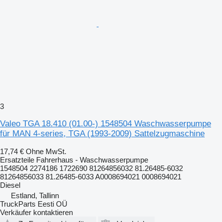
3
Valeo TGA 18.410 (01.00-) 1548504 Waschwasserpumpe
für MAN 4-series, TGA (1993-2009) Sattelzugmaschine
17,74 €
Ohne MwSt.
Ersatzteile Fahrerhaus - Waschwasserpumpe
1548504 2274186 1722690 81264856032 81.26485-6032
81264856033 81.26485-6033 A0008694021 0008694021
Diesel
Estland, Tallinn
TruckParts Eesti OÜ
Verkäufer kontaktieren