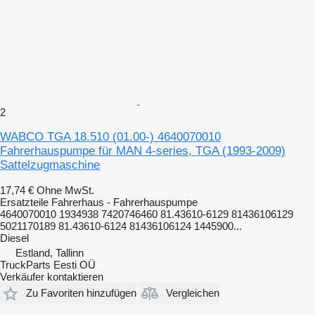
2
WABCO TGA 18.510 (01.00-) 4640070010
Fahrerhauspumpe für MAN 4-series, TGA (1993-2009)
Sattelzugmaschine
17,74 €
Ohne MwSt.
Ersatzteile Fahrerhaus - Fahrerhauspumpe
4640070010 1934938 7420746460 81.43610-6129 81436106129
5021170189 81.43610-6124 81436106124 1445900...
Diesel
Estland, Tallinn
TruckParts Eesti OÜ
Verkäufer kontaktieren
Zu Favoriten hinzufügen
Vergleichen