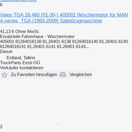
6
Valeo TGA 18.460 (01.00-) 405001 Wischermotor für MAN
4-series, TGA (1993-2009) Sattelzugmaschine
41,13 €
Ohne MwSt.
Ersatzteile Fahrerhaus - Wischermotor
405001 81264016138 81.26401-6138 81264016140 81.26401-6140
81264016141 81.26401-6141 81.26401-6143...
Diesel
Estland, Tallinn
TruckParts Eesti OÜ
Verkäufer kontaktieren
Zu Favoriten hinzufügen
Vergleichen
2