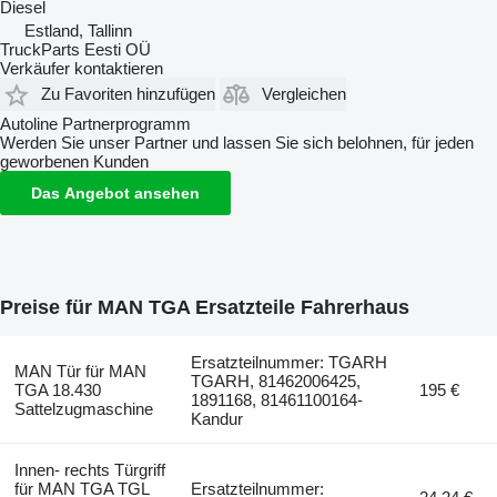
Diesel
Estland, Tallinn
TruckParts Eesti OÜ
Verkäufer kontaktieren
Zu Favoriten hinzufügen
Vergleichen
Autoline Partnerprogramm
Werden Sie unser Partner und lassen Sie sich belohnen, für jeden
geworbenen Kunden
Das Angebot ansehen
Preise für MAN TGA Ersatzteile Fahrerhaus
Ersatzteilnummer: TGARH
MAN Tür für MAN
TGARH, 81462006425,
TGA 18.430
195 €
1891168, 81461100164-
Sattelzugmaschine
Kandur
Innen- rechts Türgriff
für MAN TGA TGL
Ersatzteilnummer: