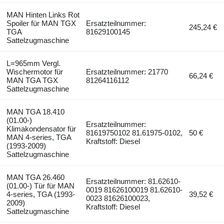
MAN Hinten Links Rot
Spoiler für MAN TGX
Ersatzteilnummer:
245,24 €
TGA
81629100145
Sattelzugmaschine
L=965mm Vergl.
Wischermotor für
Ersatzteilnummer: 21770
66,24 €
MAN TGA TGX
81264116112
Sattelzugmaschine
MAN TGA 18.410
(01.00-)
Ersatzteilnummer:
Klimakondensator für
81619750102 81.61975-0102,
50 €
MAN 4-series, TGA
Kraftstoff: Diesel
(1993-2009)
Sattelzugmaschine
MAN TGA 26.460
Ersatzteilnummer: 81.62610-
(01.00-) Tür für MAN
0019 81626100019 81.62610-
4-series, TGA (1993-
39,52 €
0023 81626100023,
2009)
Kraftstoff: Diesel
Sattelzugmaschine