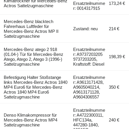
Klimatrockner für Mercedes-Benz
Ersatzteilnumme
173,24 €
Actros Sattelzugmaschine
r: 0014317915
Mercedes-Benz blacktech
Fahrerhaus Luftfeder für
Zustand: neu
214 €
Mercedes-Benz Actros MP II
Sattelzugmaschine
Mercedes-Benz atego 2 918
Ersatzteilnumme
(01.04-) Tür für Mercedes-Benz
r: A9737203205
198,39 €
Atego, Atego 2, Atego 3 (1996-)
9737203205,
Sattelzugmaschine
Kraftstoff: Diesel
Befestigung Halter Stoßstange
Ersatzteilnumme
links Mercedes-Benz Actros 1840
r: A9613171428,
MP4 Euro6 für Mercedes-Benz
A9605040214,
350 €
Actros 1840 MP4 Euro6
A9613171128,
Sattelzugmaschine
A9604306557
Ersatzteilnumme
Denso Klimakompressor für
r: A4722300311,
Mercedes-Benz Actros MP4
HFC134a,
240 €
Sattelzugmaschine
447280-1840,