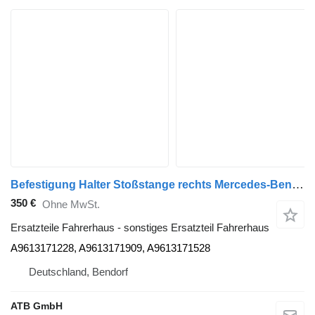
Befestigung Halter Stoßstange rechts Mercedes-Benz Actros 1840 MP4 Euro6 A9613171228 für Mercedes-Benz Actros 1840 MP4 Euro6 Sattelzugmaschine
350 €
Ohne MwSt.
Ersatzteile Fahrerhaus - sonstiges Ersatzteil Fahrerhaus
A9613171228, A9613171909, A9613171528
Deutschland, Bendorf
ATB GmbH