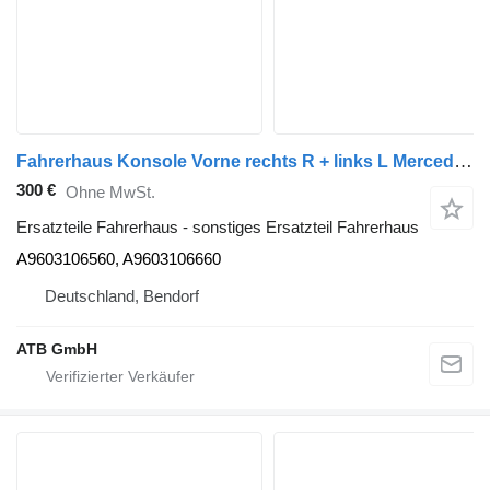
Fahrerhaus Konsole Vorne rechts R + links L Mercedes-Benz A9603106560 für Mercedes-Benz Actros MP4 1840 Sattelzugmaschine
300 €
Ohne MwSt.
Ersatzteile Fahrerhaus - sonstiges Ersatzteil Fahrerhaus
A9603106560, A9603106660
Deutschland, Bendorf
ATB GmbH