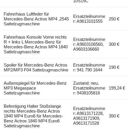
10S15C
Fahrerhaus Luftfeder für
Ersatzteilnumme
Mercedes-Benz Actros MP4 ,2545
250 €
r: A9613101555
Sattelzugmaschine
Fahrerhaus Konsole Vorne rechts
Ersatzteilnumme
R + links L Mercedes-Benz für
r: A9603106560,
300 €
Mercedes-Benz Actros MP4 1840
A9603106660
Sattelzugmaschine
Spoiler für Mercedes-Benz Actros
Ersatzteilnumme
190 €
MP2/MP3 F04 Sattelzugmaschine
r: 941 790 1644
Außenspiegel für Mercedes-Benz
Zustand: neu,
MP3 Megaspace
Ersatzteilnumme
199,24 €
Sattelzugmaschine
r: 9438105816
Befestigung Halter Stoßstange
Ersatzteilnumme
rechts Mercedes-Benz Actros
r: A9613171228,
1840 MP4 Euro6 für Mercedes-
350 €
A9613171909,
Benz Actros 1840 MP4 Euro6
A9613171528
Sattelzugmaschine