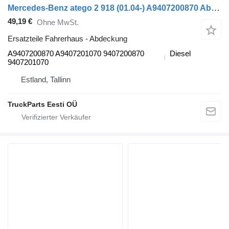
Mercedes-Benz atego 2 918 (01.04-) A9407200870 Abdeckung für Mercedes-Benz Atego, Atego 2, Atego 3 (1996-) Sattelzugmaschine
49,19 €
Ohne MwSt.
Ersatzteile Fahrerhaus - Abdeckung
A9407200870 A9407201070 9407200870
Diesel
9407201070
Estland, Tallinn
TruckParts Eesti OÜ