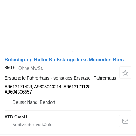
Befestigung Halter Stoßstange links Mercedes-Benz Actros 1840 MP4 Euro6 A9613171428 für Mercedes-Benz Actros 1840 MP4 Euro6 Sattelzugmaschine
350 €
Ohne MwSt.
Ersatzteile Fahrerhaus - sonstiges Ersatzteil Fahrerhaus
A9613171428, A9605040214, A9613171128,
A9604306557
Deutschland, Bendorf
ATB GmbH