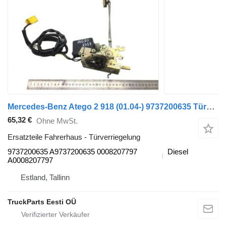
Mercedes-Benz Atego 2 918 (01.04-) 9737200635 Türverriegelung für Mercedes-Benz Atego, Atego 2, Atego 3 (1996-) Sattelzugmaschine
65,32 €
Ohne MwSt.
Ersatzteile Fahrerhaus - Türverriegelung
9737200635 A9737200635 0008207797
Diesel
A0008207797
Estland, Tallinn
TruckParts Eesti OÜ