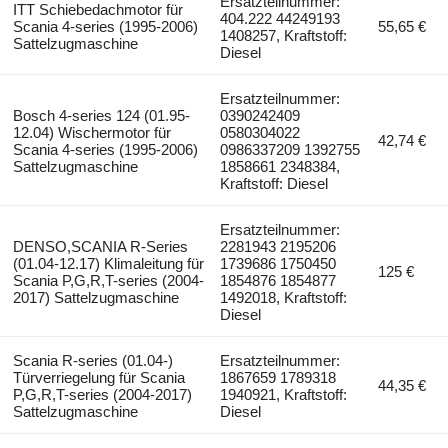
Ersatzteilnummer:
ITT Schiebedachmotor für
404.222 44249193
Scania 4-series (1995-2006)
55,65 €
1408257, Kraftstoff:
Sattelzugmaschine
Diesel
Ersatzteilnummer:
Bosch 4-series 124 (01.95-
0390242409
12.04) Wischermotor für
0580304022
42,74 €
Scania 4-series (1995-2006)
0986337209 1392755
Sattelzugmaschine
1858661 2348384,
Kraftstoff: Diesel
Ersatzteilnummer:
DENSO,SCANIA R-Series
2281943 2195206
(01.04-12.17) Klimaleitung für
1739686 1750450
125 €
Scania P,G,R,T-series (2004-
1854876 1854877
2017) Sattelzugmaschine
1492018, Kraftstoff:
Diesel
Scania R-series (01.04-)
Ersatzteilnummer:
Türverriegelung für Scania
1867659 1789318
44,35 €
P,G,R,T-series (2004-2017)
1940921, Kraftstoff:
Sattelzugmaschine
Diesel