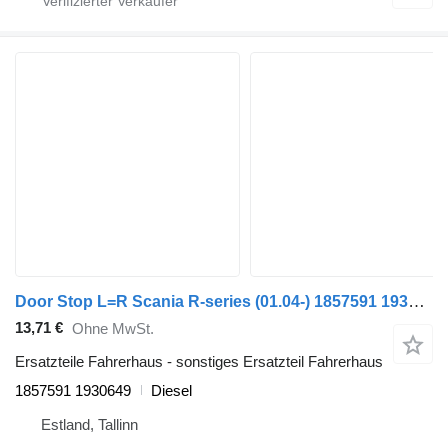
Door Stop L=R Scania R-series (01.04-) 1857591 1930649 für Scania P,G,R,T-series (2004-2017) Sattelzugmaschine
13,71 €
Ohne MwSt.
Ersatzteile Fahrerhaus - sonstiges Ersatzteil Fahrerhaus
1857591 1930649
Diesel
Estland, Tallinn