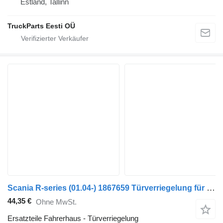
Estland, Tallinn
TruckParts Eesti OÜ
Scania R-series (01.04-) 1867659 Türverriegelung für Scania P,G,R,T-series (2004-2017) Sattelzugmaschine
44,35 €
Ohne MwSt.
Ersatzteile Fahrerhaus - Türverriegelung