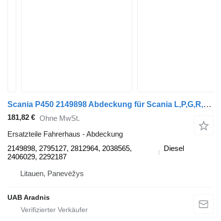
Scania P450 2149898 Abdeckung für Scania L,P,G,R,S series Sattelzugmaschine
181,82 €
Ohne MwSt.
Ersatzteile Fahrerhaus - Abdeckung
2149898, 2795127, 2812964, 2038565,
Diesel
2406029, 2292187
Litauen, Panevėžys
UAB Aradnis