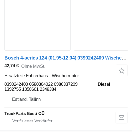
Bosch 4-series 124 (01.95-12.04) 0390242409 Wischermotor für Scania 4-series (1995-2006) Sattelzugmaschine
42,74 €
Ohne MwSt.
Ersatzteile Fahrerhaus - Wischermotor
0390242409 0580304022 0986337209
Diesel
1392755 1858661 2348384
Estland, Tallinn
TruckParts Eesti OÜ