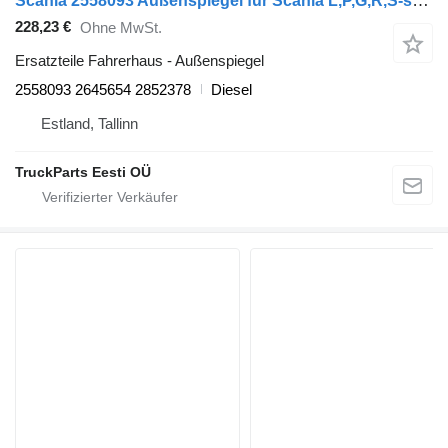
Scania 2558093 Außenspiegel für Scania L,P,G,R,S-series (2016-) Sattelzugmaschine
228,23 €
Ohne MwSt.
Ersatzteile Fahrerhaus - Außenspiegel
2558093 2645654 2852378
Diesel
Estland, Tallinn
TruckParts Eesti OÜ