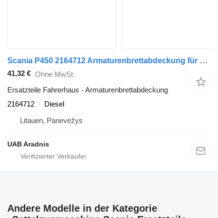
Scania P450 2164712 Armaturenbrettabdeckung für Scania L,P,G,R,S series Sattelzugmaschine
41,32 €
Ohne MwSt.
Ersatzteile Fahrerhaus - Armaturenbrettabdeckung
2164712
Diesel
Litauen, Panevėžys
UAB Aradnis
Andere Modelle in der Kategorie