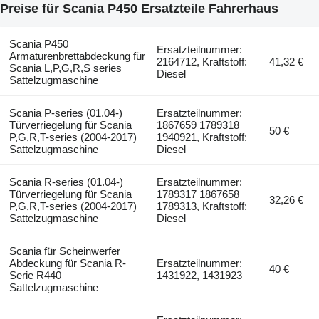
Preise für Scania P450 Ersatzteile Fahrerhaus
Scania P450
Ersatzteilnummer:
Armaturenbrettabdeckung für
2164712, Kraftstoff:
41,32 €
Scania L,P,G,R,S series
Diesel
Sattelzugmaschine
Scania P-series (01.04-)
Ersatzteilnummer:
Türverriegelung für Scania
1867659 1789318
50 €
P,G,R,T-series (2004-2017)
1940921, Kraftstoff:
Sattelzugmaschine
Diesel
Scania R-series (01.04-)
Ersatzteilnummer:
Türverriegelung für Scania
1789317 1867658
32,26 €
P,G,R,T-series (2004-2017)
1789313, Kraftstoff:
Sattelzugmaschine
Diesel
Scania für Scheinwerfer
Abdeckung für Scania R-
Ersatzteilnummer:
40 €
Serie R440
1431922, 1431923
Sattelzugmaschine