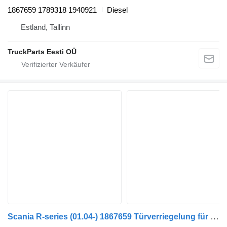
1867659 1789318 1940921
Diesel
Estland, Tallinn
TruckParts Eesti OÜ
Scania R-series (01.04-) 1867659 Türverriegelung für Scania P,G,R,T-series (2004-2017) Sattelzugmaschine