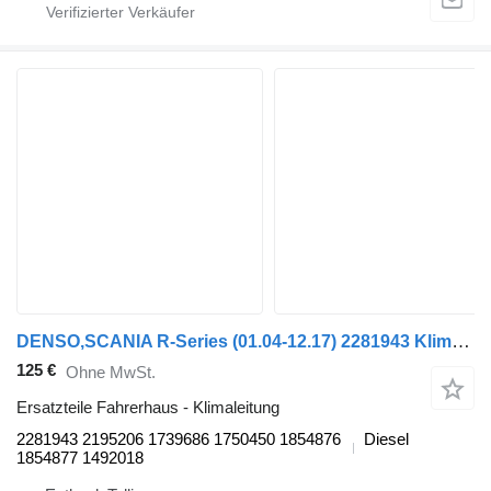
DENSO,SCANIA R-Series (01.04-12.17) 2281943 Klimaleitung für Scania P,G,R,T-series (2004-2017) Sattelzugmaschine
125 €
Ohne MwSt.
Ersatzteile Fahrerhaus - Klimaleitung
2281943 2195206 1739686 1750450 1854876
Diesel
1854877 1492018