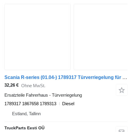
Scania R-series (01.04-) 1789317 Türverriegelung für Scania P,G,R,T-series (2004-2017) Sattelzugmaschine
32,26 €
Ohne MwSt.
Ersatzteile Fahrerhaus - Türverriegelung
1789317 1867658 1789313
Diesel
Estland, Tallinn
TruckParts Eesti OÜ