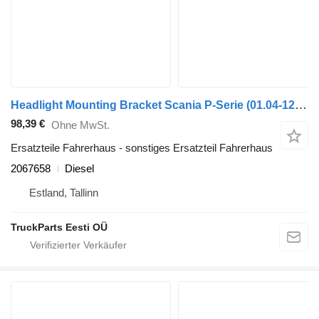
Headlight Mounting Bracket Scania P-Serie (01.04-12.17) 2067658 für Scania P,G,R,T-series (2004-2017) Sattelzugmaschine
98,39 €
Ohne MwSt.
Ersatzteile Fahrerhaus - sonstiges Ersatzteil Fahrerhaus
2067658
Diesel
Estland, Tallinn
TruckParts Eesti OÜ