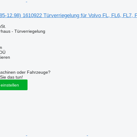
85-12.98) 1610922 Türverriegelung für Volvo FL, FL6, FL7,
St.
rhaus - Türverriegelung
nn
 OÜ
tieren
aschinen oder Fahrzeuge?
Sie das tun!
einstellen