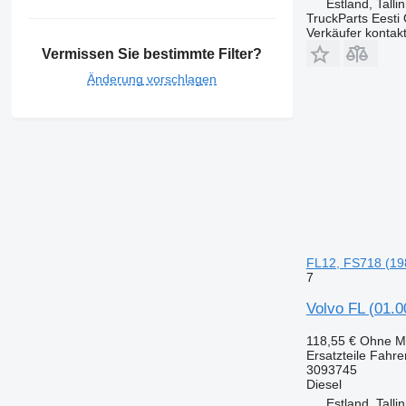
Estland, Talli
TruckParts Eesti
Verkäufer kontak
Vermissen Sie bestimmte Filter?
Änderung vorschlagen
FL12, FS718 (19
7
Volvo FL (01.0
118,55 €
Ohne M
Ersatzteile Fahre
3093745
Diesel
Estland, Talli