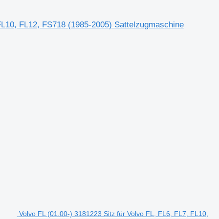
 FL10, FL12, FS718 (1985-2005) Sattelzugmaschine
Volvo FL (01.00-) 3181223 Sitz für Volvo FL, FL6, FL7, FL10,