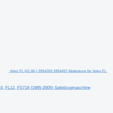
Volvo FL (01.00-) 3954350 3954457 Abdeckung für Volvo FL,
10, FL12, FS718 (1985-2005) Sattelzugmaschine