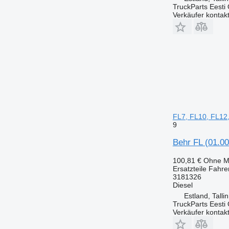
TruckParts Eesti
Verkäufer kontak
FL7, FL10, FL12
9
Behr FL (01.0
100,81 €
Ohne M
Ersatzteile Fahr
3181326
Diesel
Estland, Talli
TruckParts Eesti
Verkäufer kontak