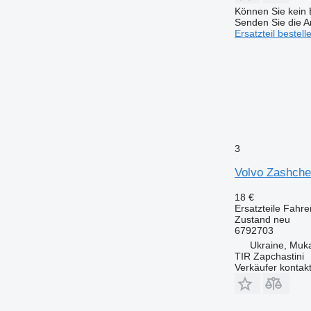
Können Sie kein E
Senden Sie die An
Ersatzteil bestell
3
Volvo Zashche
18 €
Ersatzteile Fahre
Zustand
neu
6792703
Ukraine, Muk
TIR Zapchastini
Verkäufer kontak