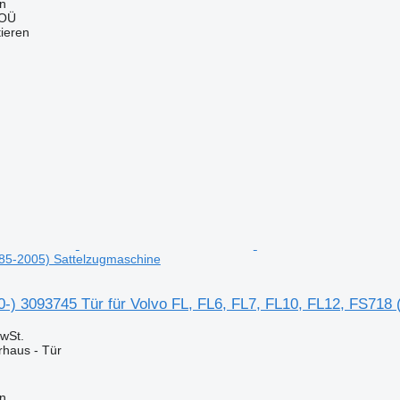
nn
 OÜ
tieren
85-2005) Sattelzugmaschine
0-) 3093745 Tür für Volvo FL, FL6, FL7, FL10, FL12, FS718
wSt.
rhaus - Tür
nn