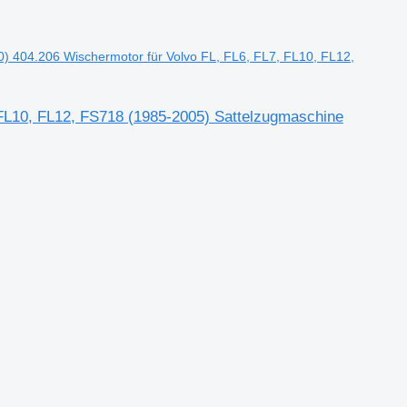
0) 404.206 Wischermotor für Volvo FL, FL6, FL7, FL10, FL12,
 FL10, FL12, FS718 (1985-2005) Sattelzugmaschine