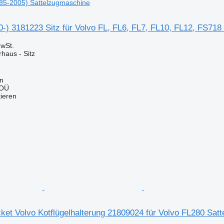
85-2005) Sattelzugmaschine
0-) 3181223 Sitz für Volvo FL, FL6, FL7, FL10, FL12, FS71
wSt.
rhaus - Sitz
nn
 OÜ
tieren
ket Volvo Kotflügelhalterung 21809024 für Volvo FL280 Sat