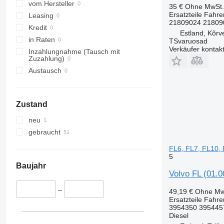
vom Hersteller
35 €
Ohne MwSt.
Ersatzteile Fahre
Leasing
21809024 21809
Kredit
Estland, Kõrv
in Raten
TSvaruosad
Verkäufer kontak
Inzahlungnahme (Tausch mit
Zuzahlung)
Austausch
Zustand
neu
gebraucht
FL6, FL7, FL10,
5
Baujahr
Volvo FL (01.
–
49,19 €
Ohne Mw
Ersatzteile Fahr
3954350 395445
Diesel