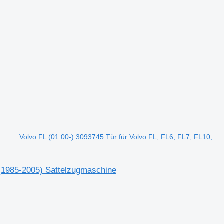
Volvo FL (01.00-) 3093745 Tür für Volvo FL, FL6, FL7, FL10,
 (1985-2005) Sattelzugmaschine