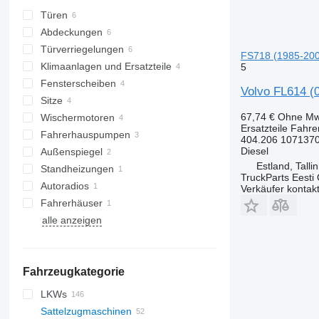
Türen
Abdeckungen
Türverriegelungen
FS718 (1985-200
Klimaanlagen und Ersatzteile
5
Fensterscheiben
Klimaleitungen
Volvo FL614 (
Sitze
Klimakompressoren
Seitenscheiben
67,74 €
Ohne Mw
Wischermotoren
Klimakondensatoren
Ersatzteile Fahr
Fahrerhauspumpen
404.206 107137
Diesel
Außenspiegel
Estland, Talli
Standheizungen
TruckParts Eesti
Autoradios
Verkäufer kontak
Fahrerhäuser
alle anzeigen
Fahrzeugkategorie
LKWs
Sattelzugmaschinen