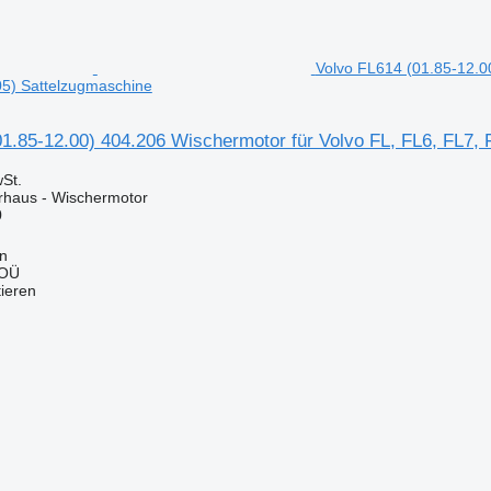
Volvo FL614 (01.85-12.0
5) Sattelzugmaschine
01.85-12.00) 404.206 Wischermotor für Volvo FL, FL6, FL7,
St.
erhaus - Wischermotor
0
nn
 OÜ
tieren