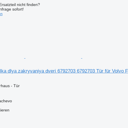
rsatzteil nicht finden?
frage sofort!
en
lka dlya zakryvaniya dveri 6792703 6792703 Tür für Volvo 
rhaus - Tür
achevo
tieren