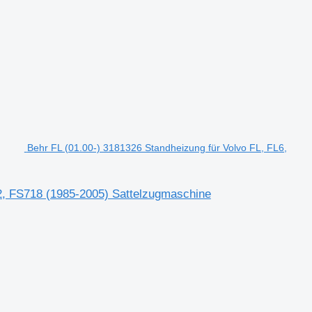
Behr FL (01.00-) 3181326 Standheizung für Volvo FL, FL6,
12, FS718 (1985-2005) Sattelzugmaschine