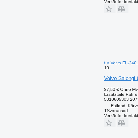
Verkäufer kontak
für Volvo FL-240
10
Volvo Salongi
97,50 €
Ohne Mw
Ersatzteile Fahr
5010605303 207
Estland, Kõrv
TSvaruosad
Verkäufer kontak