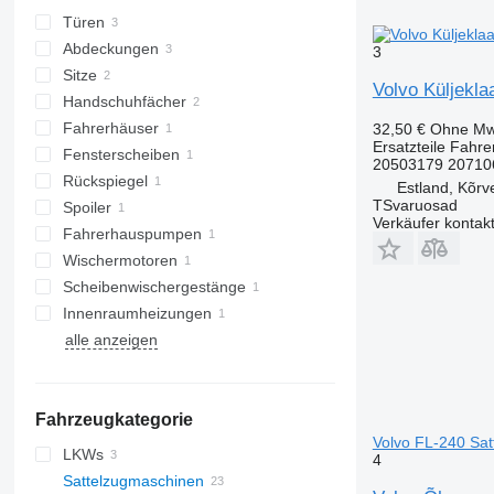
Türen
Abdeckungen
3
Sitze
Volvo Küljekl
Handschuhfächer
Fahrerhäuser
32,50 €
Ohne Mw
Ersatzteile Fahre
Fensterscheiben
20503179 20710
Rückspiegel
Seitenscheiben
Estland, Kõrv
TSvaruosad
Spoiler
Verkäufer kontak
Fahrerhauspumpen
Wischermotoren
Scheibenwischergestänge
Innenraumheizungen
alle anzeigen
Fahrzeugkategorie
Volvo FL-240 Sa
LKWs
4
Sattelzugmaschinen