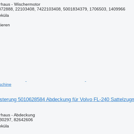
erhaus - Wischermotor
72888, 22103408, 7422103408, 5001834379, 1706503, 1409966
eküla
tieren
schine
lsterung 5010628584 Abdeckung für Volvo FL-240 Sattelzug
erhaus - Abdeckung
30297, 82642606
eküla