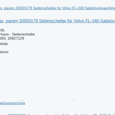
aas, parem 20503179 Seitenscheibe für Volvo FL-240 Sattel
St.
rhaus - Seitenscheibe
683, 20827129
eküla
tieren
ttelzugmaschine