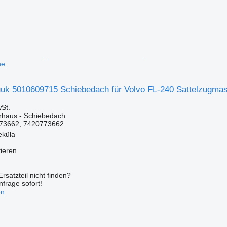
ne
uuk 5010609715 Schiebedach für Volvo FL-240 Sattelzugma
St.
erhaus - Schiebedach
73662, 7420773662
eküla
tieren
rsatzteil nicht finden?
frage sofort!
en