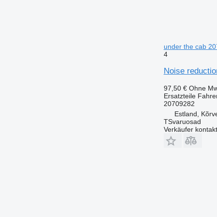
under the cab 20
4
Noise reductio
97,50 €
Ohne Mw
Ersatzteile Fahre
20709282
Estland, Kõrv
TSvaruosad
Verkäufer kontak