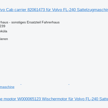
lvo Cab carrier 82061473 für Volvo FL-240 Sattelzugmaschi
rhaus - sonstiges Ersatzteil Fahrerhaus
239
eküla
tieren
gmaschine
e mootor W000065123 Wischermotor für Volvo FL-240 Satt