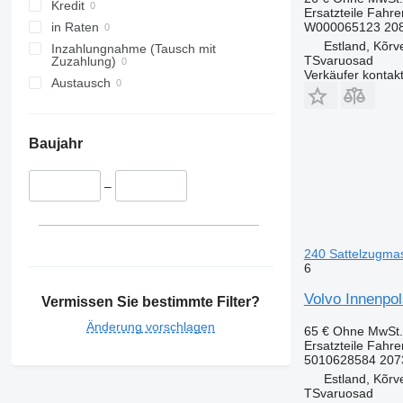
Kredit
Ersatzteile Fahr
W000065123 208
in Raten
Estland, Kõrv
Inzahlungnahme (Tausch mit
TSvaruosad
Zuzahlung)
Verkäufer kontak
Austausch
Baujahr
–
240 Sattelzugma
6
Volvo Innenpo
Vermissen Sie bestimmte Filter?
Änderung vorschlagen
65 €
Ohne MwSt.
Ersatzteile Fahr
5010628584 207
Estland, Kõrv
TSvaruosad