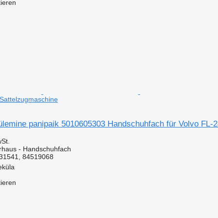
tieren
 Sattelzugmaschine
 ülemine panipaik 5010605303 Handschuhfach für Volvo FL-
St.
erhaus - Handschuhfach
31541, 84519068
eküla
tieren