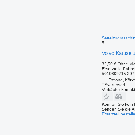
Sattelzugmaschi
5
Volvo Katusel
32,50 €
Ohne Mw
Ersatzteile Fahr
5010609715 207
Estland, Kõrv
TSvaruosad
Verkäufer kontak
Können Sie kein E
Senden Sie die An
Ersatzteil bestell