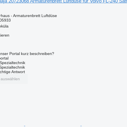
aja 20723068 Armaturenbrett Luftdüse für Volvo FL-240 Sa
rhaus - Armaturenbrett Luftdüse
05933
eküla
tieren
nser Portal kurz beschreiben?
ortal
Spezialtechnik
 Spezialtechnik
ichtige Antwort
t auswählen