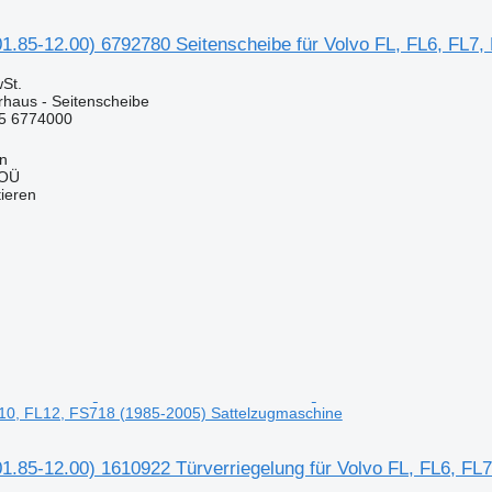
01.85-12.00) 6792780 Seitenscheibe für Volvo FL, FL6, FL7
St.
rhaus - Seitenscheibe
5 6774000
nn
 OÜ
tieren
L10, FL12, FS718 (1985-2005) Sattelzugmaschine
1.85-12.00) 1610922 Türverriegelung für Volvo FL, FL6, F