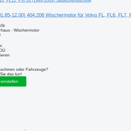
L10, FL12, FS718 (1985-2005) Sattelzugmaschine
01.85-12.00) 404.206 Wischermotor für Volvo FL, FL6, FL7,
St.
erhaus - Wischermotor
0
nn
 OÜ
tieren
aschinen oder Fahrzeuge?
Sie das tun!
einstellen