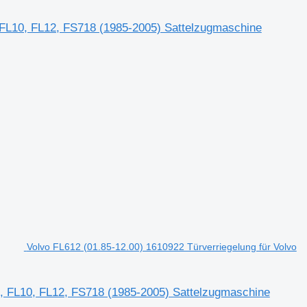
, FL10, FL12, FS718 (1985-2005) Sattelzugmaschine
Volvo FL612 (01.85-12.00) 1610922 Türverriegelung für Volvo
L7, FL10, FL12, FS718 (1985-2005) Sattelzugmaschine