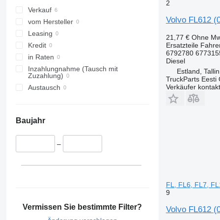
2
Verkauf
Volvo FL612 (
vom Hersteller
Leasing
21,77 €
Ohne Mw
Ersatzteile Fahre
Kredit
6792780 677315
in Raten
Diesel
Inzahlungnahme (Tausch mit
Estland, Talli
Zuzahlung)
TruckParts Eesti
Verkäufer kontak
Austausch
Baujahr
–
FL, FL6, FL7, F
9
Vermissen Sie bestimmte Filter?
Volvo FL612 (0