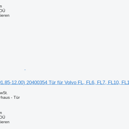
nn
 OÜ
tieren
01.85-12.00) 20400354 Tür für Volvo FL, FL6, FL7, FL10, F
wSt.
rhaus - Tür
nn
 OÜ
tieren