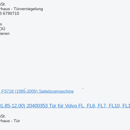
St.
rhaus - Türverriegelung
3 6790710
nn
 OÜ
tieren
, FS718 (1985-2005) Sattelzugmaschine
01.85-12.00) 20400353 Tür für Volvo FL, FL6, FL7, FL10, F
St.
rhaus - Tür