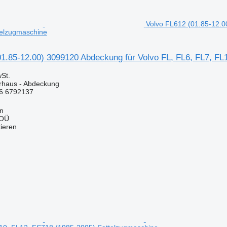
Volvo FL612 (01.85-12.0
telzugmaschine
01.85-12.00) 3099120 Abdeckung für Volvo FL, FL6, FL7, FL
St.
erhaus - Abdeckung
6 6792137
nn
 OÜ
tieren