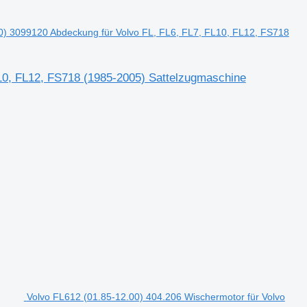
0) 3099120 Abdeckung für Volvo FL, FL6, FL7, FL10, FL12, FS718
10, FL12, FS718 (1985-2005) Sattelzugmaschine
Volvo FL612 (01.85-12.00) 404.206 Wischermotor für Volvo