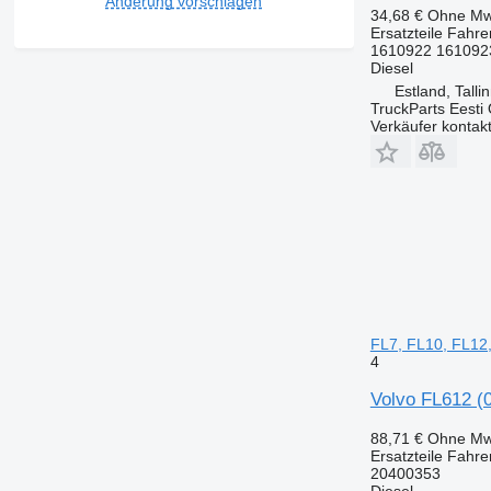
Änderung vorschlagen
34,68 €
Ohne Mw
Ersatzteile Fahre
1610922 161092
Diesel
Estland, Talli
TruckParts Eesti
Verkäufer kontak
FL7, FL10, FL12
4
Volvo FL612 (
88,71 €
Ohne Mw
Ersatzteile Fahre
20400353
Diesel