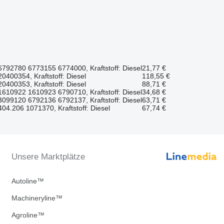
6792780 6773155 6774000, Kraftstoff: Diesel
21,77 €
0400354, Kraftstoff: Diesel
118,55 €
0400353, Kraftstoff: Diesel
88,71 €
1610922 1610923 6790710, Kraftstoff: Diesel
34,68 €
3099120 6792136 6792137, Kraftstoff: Diesel
63,71 €
04.206 1071370, Kraftstoff: Diesel
67,74 €
Unsere Marktplätze
Autoline™
Machineryline™
Agroline™