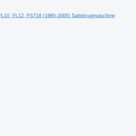
 FL10, FL12, FS718 (1985-2005) Sattelzugmaschine