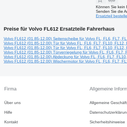
Können Sie kein E
Senden Sie die An
Ersatzteil bestell
Preise für Volvo FL612 Ersatzteile Fahrerhaus
Volvo FL612 (01.85-12.00) Seitenscheibe für Volvo FL, FL6, FL7, 
Volvo FL612 (01.85-12.00) Tür für Volvo FL, FL6, FL7, FL10, FL12
Volvo FL612 (01.85-12.00) Tür für Volvo FL, FL6, FL7, FL10, FL12
Volvo FL612 (01.85-12.00) Türverriegelung für Volvo FL, FL6, FL7
Volvo FL612 (01.85-12.00) Abdeckung für Volvo FL, FL6, FL7, FL1
Volvo FL612 (01.85-12.00) Wischermotor für Volvo FL, FL6, FL7, F
Firma
Allgemeine Infor
Über uns
Allgemeine Geschäf
Hilfe
Datenschutzerkläru
Kontakt
Sicherheitshinweise