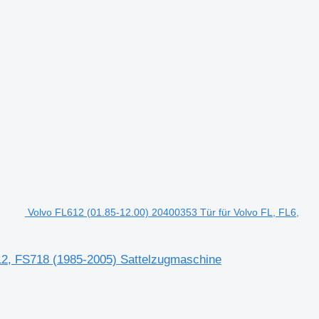
Volvo FL612 (01.85-12.00) 20400353 Tür für Volvo FL, FL6,
L12, FS718 (1985-2005) Sattelzugmaschine