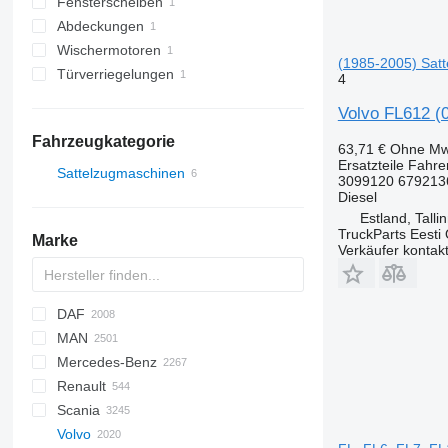
Fensterscheiben
Abdeckungen
Seitenscheiben
Wischermotoren
(1985-2005) Sat
Türverriegelungen
4
Volvo FL612 (
Fahrzeugkategorie
63,71 €
Ohne Mw
Ersatzteile Fahr
Sattelzugmaschinen
3099120 679213
Diesel
Estland, Talli
TruckParts Eesti
Marke
Verkäufer kontak
DAF
MAN
CF
Cargo
Daily
Mercedes-Benz
LF
F-MAX
EuroCargo
F90
Renault
SB
EuroStar
L2000
A-Class
Canter
Movano
Scania
XD
Eurotech
LE
Actros
D-series
Volvo
XF
Eurotrakker
Lion's series
Antos
D Wide
G-series