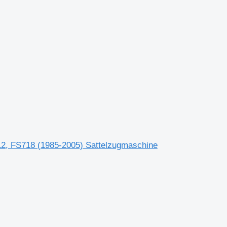
L12, FS718 (1985-2005) Sattelzugmaschine