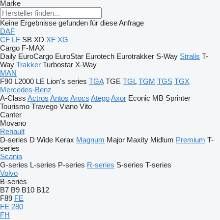
Marke
Keine Ergebnisse gefunden für diese Anfrage
DAF
CF
LF
SB
XD
XF
XG
Cargo
F-MAX
Daily
EuroCargo
EuroStar
Eurotech
Eurotrakker
S-Way
Stralis
T-
Way
Trakker
Turbostar
X-Way
MAN
F90
L2000
LE
Lion's series
TGA
TGE
TGL
TGM
TGS
TGX
Mercedes-Benz
A-Class
Actros
Antos
Arocs
Atego
Axor
Econic
MB
Sprinter
Tourismo
Travego
Viano
Vito
Canter
Movano
Renault
D-series
D Wide
Kerax
Magnum
Major
Maxity
Midlum
Premium
T-
series
Scania
G-series
L-series
P-series
R-series
S-series
T-series
Volvo
B-series
B7
B9
B10
B12
F89
FE
FE 280
FH