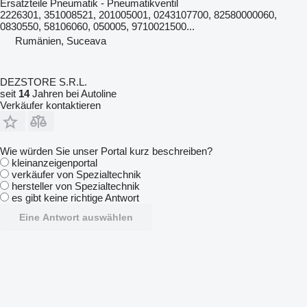
Ersatzteile Pneumatik - Pneumatikventil
2226301, 351008521, 201005001, 0243107700, 82580000060,
0830550, 58106060, 050005, 9710021500...
Rumänien, Suceava
DEZSTORE S.R.L.
seit
14
Jahren bei Autoline
Verkäufer kontaktieren
Wie würden Sie unser Portal kurz beschreiben?
kleinanzeigenportal
verkäufer von Spezialtechnik
hersteller von Spezialtechnik
es gibt keine richtige Antwort
Eine Antwort auswählen