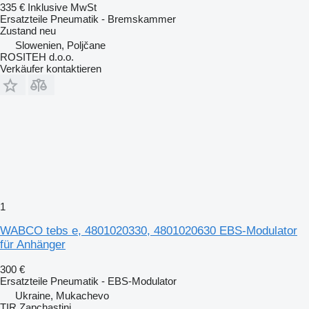
335 €
Inklusive MwSt
Ersatzteile Pneumatik - Bremskammer
Zustand
neu
Slowenien, Poljčane
ROSITEH d.o.o.
Verkäufer kontaktieren
1
WABCO tebs e, 4801020330, 4801020630 EBS-Modulator
für Anhänger
300 €
Ersatzteile Pneumatik - EBS-Modulator
Ukraine, Mukachevo
TIR Zapchastini