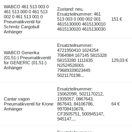
WABCO 461 513 003 0
Zustand: neu,
461 513 000 0 461 513
Ersatzteilnummer: 461
002 0 461 513 001 0
513 003 0 000 002 001
151 €
Pneumatikventil für
4615130000 4615130010
Schmitz Cargobull
4615130020 4615130030
Anhänger
Ersatzteilnummer:
4721950410 1624254
WABCO Generika
7064984 167145 5815328
(01.51-) Pneumatikventil
58153280 1111635
129,03 €
für GENERIC (01.51-)
N2524526001
Anhänger
79689339023449
5021170198...
Ersatzteilnummer:
1506209R, 5021170212,
Cantar vagon
1935057, 0867643,
Pneumatikventil für Krone
867643, 84106786,
64 €
Anhänger
99708410678,
CF3505751, 500945147,
945147,...