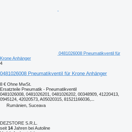
0481026008 Pneumatikventil für
Krone Anhänger
4
0481026008 Pneumatikventil für Krone Anhänger
8 €
Ohne MwSt.
Ersatzteile Pneumatik - Pneumatikventil
0481026008, 0481026201, 0481026202, 00348909, 41220413,
0945124, 42020573, A05020315, 81521166036,...
Rumänien, Suceava
DEZSTORE S.R.L.
seit
14
Jahren bei Autoline