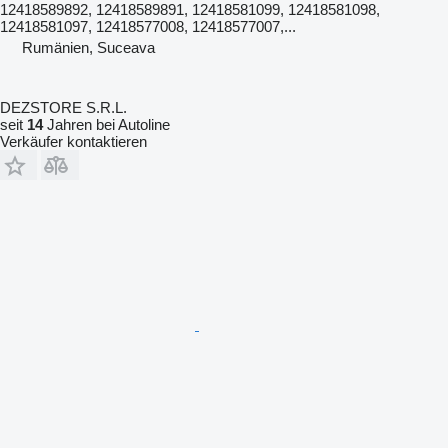
12418589892, 12418589891, 12418581099, 12418581098,
12418581097, 12418577008, 12418577007,...
Rumänien, Suceava
DEZSTORE S.R.L.
seit
14
Jahren bei Autoline
Verkäufer kontaktieren