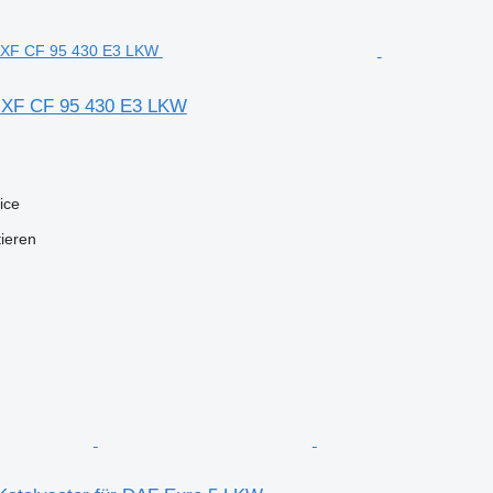
F XF CF 95 430 E3 LKW
ice
tieren