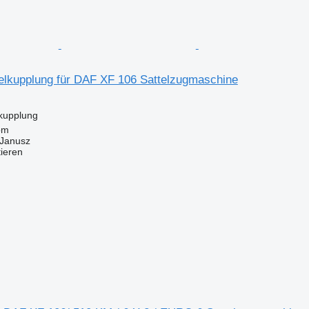
telkupplung für DAF XF 106 Sattelzugmaschine
lkupplung
om
Janusz
tieren