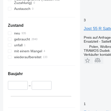
Zuzahlung)
Austausch
3
Zustand
Jost 55 R Sat
neu
Preis auf Anfrage
gebraucht
Ersatzteil - Satte
unfall
Polen, Wolbr
TRAWOS Dudek 
mit einem Mangel
Verkäufer kontak
wiederaufbereitet
Baujahr
–
1