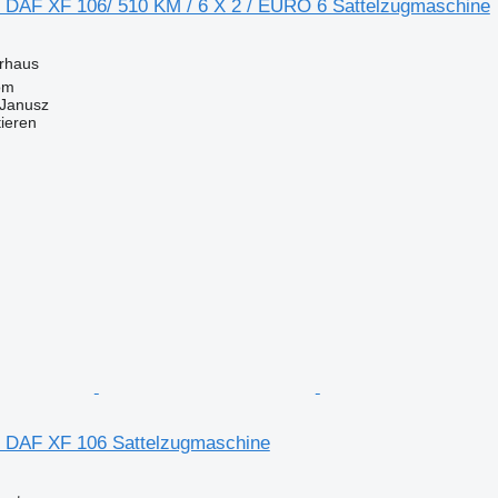
r DAF XF 106/ 510 KM / 6 X 2 / EURO 6 Sattelzugmaschine
erhaus
om
Janusz
tieren
ür DAF XF 106 Sattelzugmaschine