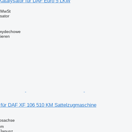
atalysator für DAF Euro 5 LKW
e MwSt
ysator
y wydechowe
tieren
 für DAF XF 106 510 KM Sattelzugmaschine
iebsachse
om
Janusz