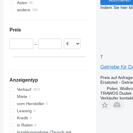
Asien
Niederlande
Sprinter
Premium
Indem Sie hier kl
andere
Rumänien
Türkei
Tourino
T-series
Estland
China
Ukraine
Tourismo
Polen
Travego
Preis
Warsaw
Litauen
Unimog
Mińsk Mazowiecki
Portugal
V-Class
–
Wołomin
Belgien
Vario
Michałów
Spanien
Viano
7
alle anzeigen
Wrocław
Vito
Getriebe für 
Legnica
Zielona Góra
Preis auf Anfrage
Anzeigentyp
Inowrocław
Ersatzteil - Getri
alle anzeigen
Polen, Wolbr
Verkauf
TRAWOS Dudek 
Miete
Verkäufer kontak
vom Hersteller
Leasing
Kredit
in Raten
Inzahlungnahme (Tausch mit