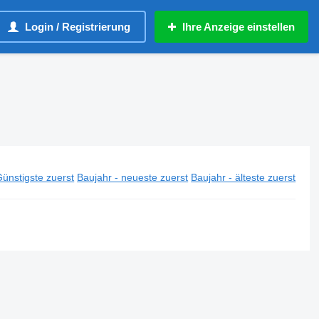
Login / Registrierung
Ihre Anzeige einstellen
ünstigste zuerst
Baujahr - neueste zuerst
Baujahr - älteste zuerst