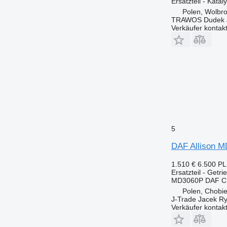
Ersatzteil - Katal
Polen, Wolbr
TRAWOS Dudek 
Verkäufer kontak
5
DAF Allison M
1.510 €
6.500 P
Ersatzteil - Getri
MD3060P DAF CF
Polen, Chobie
J-Trade Jacek Ry
Verkäufer kontak