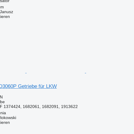
ysator
om
Janusz
tieren
D3060P Getriebe für LKW
LN
ebe
 1374424, 1682061, 1682091, 1913622
nia
lokowski
tieren