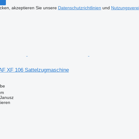
icken, akzeptieren Sie unsere
Datenschutzrichtlinien
und
Nutzungsvere
DAF XF 106 Sattelzugmaschine
ebe
om
Janusz
tieren