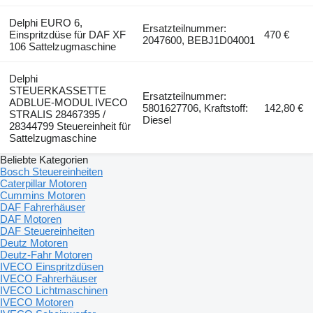
Delphi EURO 6,
Ersatzteilnummer:
Einspritzdüse für DAF XF
470 €
2047600, BEBJ1D04001
106 Sattelzugmaschine
Delphi
STEUERKASSETTE
Ersatzteilnummer:
ADBLUE-MODUL IVECO
5801627706, Kraftstoff:
142,80 €
STRALIS 28467395 /
Diesel
28344799 Steuereinheit für
Sattelzugmaschine
Beliebte Kategorien
Bosch Steuereinheiten
Caterpillar Motoren
Cummins Motoren
DAF Fahrerhäuser
DAF Motoren
DAF Steuereinheiten
Deutz Motoren
Deutz-Fahr Motoren
IVECO Einspritzdüsen
IVECO Fahrerhäuser
IVECO Lichtmaschinen
IVECO Motoren