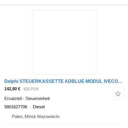
Delphi STEUERKASSETTE ADBLUE-MODUL IVECO STRALIS 28467395 / 28344799 5801627706 Steuereinheit für Sattelzugmaschine
142,80 €
615 PLN
Ersatzteil - Steuereinheit
5801627706
Diesel
Polen, Mińsk Mazowiecki