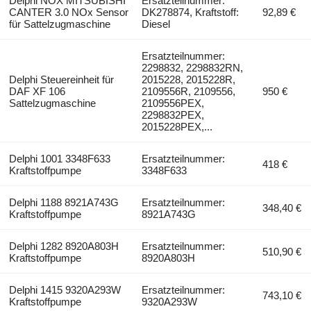
Delphi NOX MITSUBISHI
Ersatzteilnummer:
CANTER 3.0 NOx Sensor
DK278874, Kraftstoff:
92,89 €
für Sattelzugmaschine
Diesel
Ersatzteilnummer:
2298832, 2298832RN,
Delphi Steuereinheit für
2015228, 2015228R,
DAF XF 106
2109556R, 2109556,
950 €
Sattelzugmaschine
2109556PEX,
2298832PEX,
2015228PEX,...
Delphi 1001 3348F633
Ersatzteilnummer:
418 €
Kraftstoffpumpe
3348F633
Delphi 1188 8921A743G
Ersatzteilnummer:
348,40 €
Kraftstoffpumpe
8921A743G
Delphi 1282 8920A803H
Ersatzteilnummer:
510,90 €
Kraftstoffpumpe
8920A803H
Delphi 1415 9320A293W
Ersatzteilnummer:
743,10 €
Kraftstoffpumpe
9320A293W