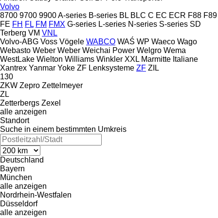
Volvo
8700
9700
9900
A-series
B-series
BL
BLC
C
EC
ECR
F88
F89
FE
FH
FL
FM
FMX
G-series
L-series
N-series
S-series
SD
Terberg
VM
VNL
Volvo-ABG
Voss
Vögele
WABCO
WAŚ
WP
Waeco
Wago
Webasto
Weber
Weber
Weichai Power
Welgro
Wema
WestLake
Wielton
Williams
Winkler
XXL Marmitte Italiane
Xantrex
Yanmar
Yoke
ZF Lenksysteme
ZF
ZIL
130
ZKW
Zepro
Zettelmeyer
ZL
Zetterbergs
Zexel
alle anzeigen
Standort
Suche in einem bestimmten Umkreis
Deutschland
Bayern
München
alle anzeigen
Nordrhein-Westfalen
Düsseldorf
alle anzeigen