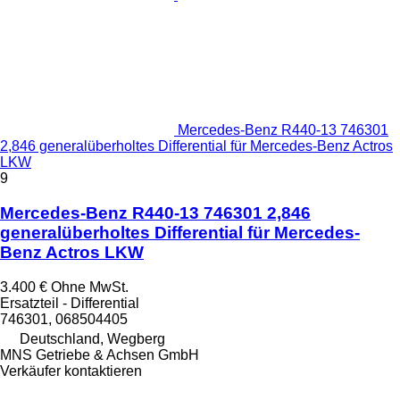
Mercedes-Benz R440-13 746301
2,846 generalüberholtes Differential für Mercedes-Benz Actros
LKW
9
Mercedes-Benz R440-13 746301 2,846
generalüberholtes Differential für Mercedes-
Benz Actros LKW
3.400 €
Ohne MwSt.
Ersatzteil - Differential
746301, 068504405
Deutschland, Wegberg
MNS Getriebe & Achsen GmbH
Verkäufer kontaktieren