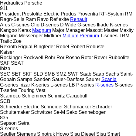
Hydraulics
Porsche
911
President
Prestolite Electric
Produs
Proventia
RF-System
RM
Ragn-Sells
Ram
Ravo
Reflexite
Renault
Ares
C-series
Clio
D-series
D Wide
G-series
Iliade
K-series
Kangoo
Kerax
Magnum
Major
Manager
Mascott
Master
Maxity
Megane
Messenger
Midliner
Midlum
Premium
T-series
TRM
Trafic
Zoe
Rexroth
Rigual
Ringfeder
Robel
Robert
Robuste
Kaiser
Rockinger
Rockwell
Rohr
Ror
Rosho
Rotor
Rover
Rubbolite
SAF
SEAT
Ibiza
SEC
SET
SKF
SLD
SMB
SMZ
SWF
Saab
Saab
Sachs
Saint-
Gobain
Sampa
Sanden
Sauer-Danfoss
Saurer
Scania
G-series
Irizar
K-series
L-series
LB
P-series
R-series
S-series
T-series
Touring
Vest
Scanreco
Schlemmer
Schmitz Cargobull
SCB
Schneider Electric
Schneider
Schomäcker
Schrader
Schuitemaker
Schwitzer
Se-M
Seko
Sennebogen
835
Sepson
Setra
S-series
Seuffer
Siemens
Sinotruk Howo
Sisu Diesel
Sisu
Smart