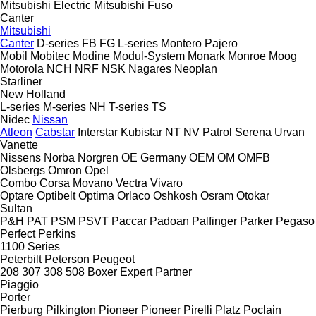
Mitsubishi Electric
Mitsubishi Fuso
Canter
Mitsubishi
Canter
D-series
FB
FG
L-series
Montero
Pajero
Mobil
Mobitec
Modine
Modul-System
Monark
Monroe
Moog
Motorola
NCH
NRF
NSK
Nagares
Neoplan
Starliner
New Holland
L-series
M-series
NH
T-series
TS
Nidec
Nissan
Atleon
Cabstar
Interstar
Kubistar
NT
NV
Patrol
Serena
Urvan
Vanette
Nissens
Norba
Norgren
OE Germany
OEM
OM
OMFB
Olsbergs
Omron
Opel
Combo
Corsa
Movano
Vectra
Vivaro
Optare
Optibelt
Optima
Orlaco
Oshkosh
Osram
Otokar
Sultan
P&H
PAT
PSM
PSVT
Paccar
Padoan
Palfinger
Parker
Pegaso
Perfect
Perkins
1100 Series
Peterbilt
Peterson
Peugeot
208
307
308
508
Boxer
Expert
Partner
Piaggio
Porter
Pierburg
Pilkington
Pioneer
Pioneer
Pirelli
Platz
Poclain