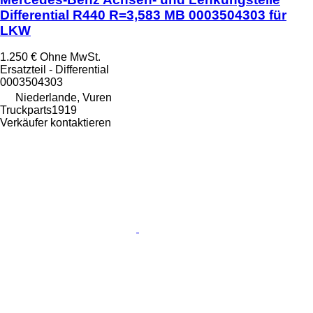
Differential R440 R=3,583 MB 0003504303 für
LKW
1.250 €
Ohne MwSt.
Ersatzteil - Differential
0003504303
Niederlande, Vuren
Truckparts1919
Verkäufer kontaktieren