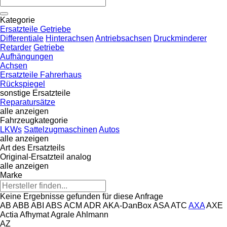
Kategorie
Ersatzteile Getriebe
Differentiale
Hinterachsen
Antriebsachsen
Druckminderer
Retarder
Getriebe
Aufhängungen
Achsen
Ersatzteile Fahrerhaus
Rückspiegel
sonstige Ersatzteile
Reparatursätze
alle anzeigen
Fahrzeugkategorie
LKWs
Sattelzugmaschinen
Autos
alle anzeigen
Art des Ersatzteils
Original-Ersatzteil
analog
alle anzeigen
Marke
Keine Ergebnisse gefunden für diese Anfrage
AB
ABB
ABI
ABS
ACM
ADR
AKA-DanBox
ASA
ATC
AXA
AXE
Actia
Afhymat
Agrale
Ahlmann
AZ