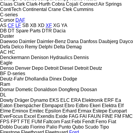
Claas
Clark
Clark-Hurth
Cobra
Cojali
Connect Air Springs
ContiTech
Continental
Crane
Ctek
Cummins
C-series
Cursor
DAF
AS
CF
LF
SB
XB
XD
XF
XG
YA
DB
DT Spare Parts
DTR
Dacia
Duster
Daewoo
Daimler
Daimler-Benz
Dana
Danfoss
Daubjerg
Dayco
Defa
Delco Remy
Delphi
Delta
Demag
AC
HC
Denckermann
Denison Hydraulics
Dennis
Eagle
Denso
Denver
Depo
Detroit Diesel
Detroit
Deutz
BF
D-series
Deutz-Fahr
Dhollandia
Dinex
Dodge
Ram
Domar
Dometic
Donaldson
Dongfeng
Doosan
DL
Dowty
Dräger
Dynamo
EKS
ELC
ERA Elektronik
ERF
Ea
Eaton
Eberspächer
Ebmpapst
Ebro
Edbro
Ekeri
Elektra
Elf
Elme
Eminox
Emitec
Epsilon
Erhard
Ermax
Estepe
Europart
EverFocus
Excel
Exendis
Exide
FAG
FAI
FAUN
FINE
FM
FMC
FPS
FPT
FTE
FUM
Faltcom
Fast
Febi
Fendt
Ferro
Fiat
Doblo
Ducato
Fiorino
Palio
Punto
Qubo
Scudo
Tipo
Firestone
Fleetboard
Fleetguard
Ford