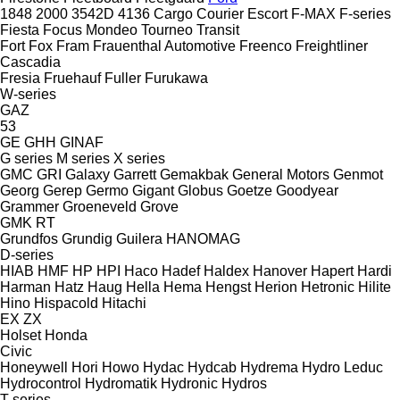
1848
2000
3542D
4136
Cargo
Courier
Escort
F-MAX
F-series
Fiesta
Focus
Mondeo
Tourneo
Transit
Fort
Fox
Fram
Frauenthal Automotive
Freenco
Freightliner
Cascadia
Fresia
Fruehauf
Fuller
Furukawa
W-series
GAZ
53
GE
GHH
GINAF
G series
M series
X series
GMC
GRI
Galaxy
Garrett
Gemakbak
General Motors
Genmot
Georg
Gerep
Germo
Gigant
Globus
Goetze
Goodyear
Grammer
Groeneveld
Grove
GMK
RT
Grundfos
Grundig
Guilera
HANOMAG
D-series
HIAB
HMF
HP
HPI
Haco
Hadef
Haldex
Hanover
Hapert
Hardi
Harman
Hatz
Haug
Hella
Hema
Hengst
Herion
Hetronic
Hilite
Hino
Hispacold
Hitachi
EX
ZX
Holset
Honda
Civic
Honeywell
Hori
Howo
Hydac
Hydcab
Hydrema
Hydro Leduc
Hydrocontrol
Hydromatik
Hydronic
Hydros
T-series