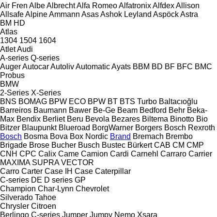
Air Fren
Albe
Albrecht
Alfa Romeo
Alfatronix
Alfdex
Allison
Allsafe
Alpine
Ammann
Asas
Ashok Leyland
Aspöck
Astra
BM
HD
Atlas
1304
1504
1604
Atlet
Audi
A-series
Q-series
Auger
Autocar
Autoliv
Automatic
Ayats
BBM
BD
BF
BFC
BMC
Probus
BMW
2-Series
X-Series
BNS
BOMAG
BPW ECO
BPW
BT
BTS Turbo
Baltacıoğlu
Barreiros
Baumann
Bawer
Be-Ge
Beam
Bedford
Behr
Beka-
Max
Bendix
Berliet
Beru
Bevola
Bezares
Biltema
Binotto
Bio
Bitzer
Blaupunkt
Blueroad
BorgWarner
Borgers
Bosch Rexroth
Bosch
Bosma
Bova
Box Nordic
Brand
Bremach
Brembo
Brigade
Brose
Bucher
Busch
Bustec
Bürkert
CAB
CM
CMP
CNH
CPC
Calix
Came
Camion
Cardi
Carnehl
Carraro
Carrier
MAXIMA
SUPRA
VECTOR
Carro
Carter
Case IH
Case
Caterpillar
C-series
DE
D series
GP
Champion
Char-Lynn
Chevrolet
Silverado
Tahoe
Chrysler
Citroen
Berlingo
C-series
Jumper
Jumpy
Nemo
Xsara