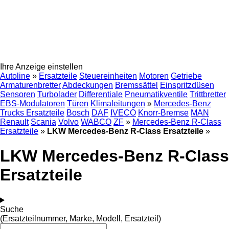
Ihre Anzeige einstellen
Autoline
»
Ersatzteile
Steuereinheiten
Motoren
Getriebe
Armaturenbretter
Abdeckungen
Bremssättel
Einspritzdüsen
Sensoren
Turbolader
Differentiale
Pneumatikventile
Trittbretter
EBS-Modulatoren
Türen
Klimaleitungen
»
Mercedes-Benz
Trucks Ersatzteile
Bosch
DAF
IVECO
Knorr-Bremse
MAN
Renault
Scania
Volvo
WABCO
ZF
»
Mercedes-Benz R-Class
Ersatzteile
»
LKW Mercedes-Benz R-Class Ersatzteile
»
LKW Mercedes-Benz R-Class
Ersatzteile
Suche
(Ersatzteilnummer, Marke, Modell, Ersatzteil)