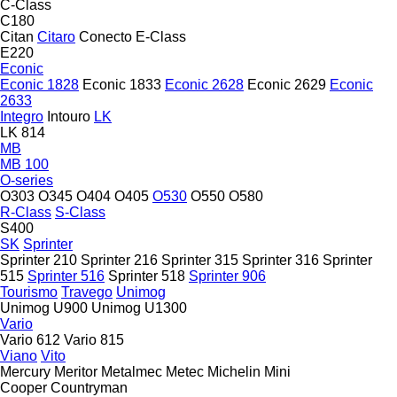
C-Class
C180
Citan
Citaro
Conecto
E-Class
E220
Econic
Econic 1828
Econic 1833
Econic 2628
Econic 2629
Econic
2633
Integro
Intouro
LK
LK 814
MB
MB 100
O-series
O303
O345
O404
O405
O530
O550
O580
R-Class
S-Class
S400
SK
Sprinter
Sprinter 210
Sprinter 216
Sprinter 315
Sprinter 316
Sprinter
515
Sprinter 516
Sprinter 518
Sprinter 906
Tourismo
Travego
Unimog
Unimog U900
Unimog U1300
Vario
Vario 612
Vario 815
Viano
Vito
Mercury
Meritor
Metalmec
Metec
Michelin
Mini
Cooper
Countryman