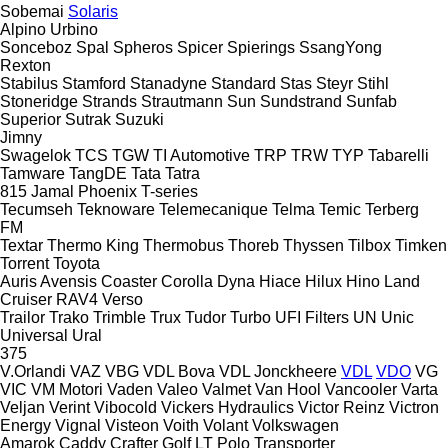
Sobemai
Solaris
Alpino
Urbino
Sonceboz
Spal
Spheros
Spicer
Spierings
SsangYong
Rexton
Stabilus
Stamford
Stanadyne
Standard
Stas
Steyr
Stihl
Stoneridge
Strands
Strautmann
Sun
Sundstrand
Sunfab
Superior
Sutrak
Suzuki
Jimny
Swagelok
TCS
TGW
TI Automotive
TRP
TRW
TYP
Tabarelli
Tamware
TangDE
Tata
Tatra
815
Jamal
Phoenix
T-series
Tecumseh
Teknoware
Telemecanique
Telma
Temic
Terberg
FM
Textar
Thermo King
Thermobus
Thoreb
Thyssen
Tilbox
Timken
Torrent
Toyota
Auris
Avensis
Coaster
Corolla
Dyna
Hiace
Hilux
Hino
Land
Cruiser
RAV4
Verso
Trailor
Trako
Trimble
Trux
Tudor
Turbo
UFI Filters
UN
Unic
Universal
Ural
375
V.Orlandi
VAZ
VBG
VDL Bova
VDL Jonckheere
VDL
VDO
VG
VIC
VM Motori
Vaden
Valeo
Valmet
Van Hool
Vancooler
Varta
Veljan
Verint
Vibocold
Vickers Hydraulics
Victor Reinz
Victron
Energy
Vignal
Visteon
Voith
Volant
Volkswagen
Amarok
Caddy
Crafter
Golf
LT
Polo
Transporter