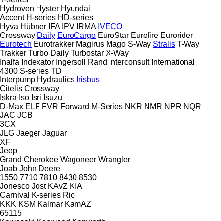
Hydroven
Hyster
Hyundai
Accent
H-series
HD-series
Hyva
Hübner
IFA
IPV
IRMA
IVECO
Crossway
Daily
EuroCargo
EuroStar
Eurofire
Eurorider
Eurotech
Eurotrakker
Magirus
Mago
S-Way
Stralis
T-Way
Trakker
Turbo Daily
Turbostar
X-Way
Inalfa
Indexator
Ingersoll Rand
Interconsult
International
4300
S-series
TD
Interpump Hydraulics
Irisbus
Citelis
Crossway
Iskra
Iso
Isri
Isuzu
D-Max
ELF
FVR
Forward
M-Series
NKR
NMR
NPR
NQR
JAC
JCB
3CX
JLG
Jaeger
Jaguar
XF
Jeep
Grand Cherokee
Wagoneer
Wrangler
Joab
John Deere
1550
7710
7810
8430
8530
Jonesco
Jost
KAvZ
KIA
Carnival
K-series
Rio
KKK
KSM
Kalmar
KamAZ
65115