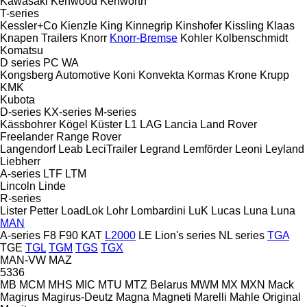
Kawasaki
Kenwood
Kenworth
T-series
Kessler+Co
Kienzle
King
Kinnegrip
Kinshofer
Kissling
Klaas
Knapen Trailers
Knorr
Knorr-Bremse
Kohler
Kolbenschmidt
Komatsu
D series
PC
WA
Kongsberg Automotive
Koni
Konvekta
Kormas
Krone
Krupp
KMK
Kubota
D-series
KX-series
M-series
Kässbohrer
Kögel
Küster
L1
LAG
Lancia
Land Rover
Freelander
Range Rover
Langendorf
Leab
LeciTrailer
Legrand
Lemförder
Leoni
Leyland
Liebherr
A-series
LTF
LTM
Lincoln
Linde
R-series
Lister Petter
LoadLok
Lohr
Lombardini
LuK
Lucas
Luna
Luna
MAN
A-series
F8
F90
KAT
L2000
LE
Lion's series
NL series
TGA
TGE
TGL
TGM
TGS
TGX
MAN-VW
MAZ
5336
MB
MCM
MHS
MIC
MTU
MTZ Belarus
MWM
MX
MXN
Mack
Magirus
Magirus-Deutz
Magna
Magneti Marelli
Mahle Original