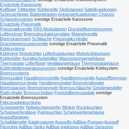
Ersatzteile Karosserie
Kotflügel
Trittbretter
Kühlergrills
Stoßstangen
Sattelkupplungen
Schmutzfänger
Batteriekästen
Anhängerkupplungen
Chassis
Schwenkmotoren
sonstige Ersatzteile Karosserie
Ersatzteile Pneumatik
Pneumatikventile
EBS-Modulatoren
Druckluftkompressoren
Lufttrockner
Bremsdruckakkumulator
Magnetventile
Bremskammern
Schläuche
Pneumatikzylinder
Druckbegrenzungsventile
sonstige Ersatzteile Pneumatik
Kühlsysteme
Kühlrohre
Motorkühler
Lüfterkupplungen
Motorkühlpumpen
Kühlerlüfter
Ausgleichsbehälter
Wasserpumpengehäuse
Thermostate
Lüfterflügel
Ventilatorgehäuse
Thermostatgehäuse
Kühlmitteltemperatursensoren
sonstige Ersatzteile Kühlsystem
Bremssysteme
Bremssättel
Hauptbremsventile
Handbremsventile
Auspuffbremsen
Hauptbremszylinder
Handbremshebel
Bremskraftregler
Bremsbacken
Bremstrommeln
Bremsschläuche
Gestängesteller
Radzylinder
Bremsscheiben
Feststellbremspedale
sonstige
Ersatzteile Bremssystem
Fahrzeugbeleuchtung
Scheinwerfer
Nebelscheinwerfer
Blinker
Rückleuchten
Scheinwerfergläser
Parkleuchten
Scheinwerfergehäuse
Auspuffanlagen
Schalldämpfer
Katalysatoren
Auspuffe
AdBlue-Pumpen
Auspuff
Flexrohre
AdBlue-Tanks
AdBlue-Injektoren
AdBlue-Sensoren