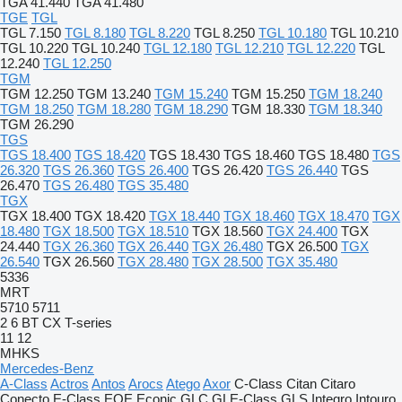
TGA 41.440
TGA 41.480
TGE
TGL
TGL 7.150
TGL 8.180
TGL 8.220
TGL 8.250
TGL 10.180
TGL 10.210
TGL 10.220
TGL 10.240
TGL 12.180
TGL 12.210
TGL 12.220
TGL
12.240
TGL 12.250
TGM
TGM 12.250
TGM 13.240
TGM 15.240
TGM 15.250
TGM 18.240
TGM 18.250
TGM 18.280
TGM 18.290
TGM 18.330
TGM 18.340
TGM 26.290
TGS
TGS 18.400
TGS 18.420
TGS 18.430
TGS 18.460
TGS 18.480
TGS
26.320
TGS 26.360
TGS 26.400
TGS 26.420
TGS 26.440
TGS
26.470
TGS 26.480
TGS 35.480
TGX
TGX 18.400
TGX 18.420
TGX 18.440
TGX 18.460
TGX 18.470
TGX
18.480
TGX 18.500
TGX 18.510
TGX 18.560
TGX 24.400
TGX
24.440
TGX 26.360
TGX 26.440
TGX 26.480
TGX 26.500
TGX
26.540
TGX 26.560
TGX 28.480
TGX 28.500
TGX 35.480
5336
MRT
5710
5711
2
6
BT
CX
T-series
11
12
MHKS
Mercedes-Benz
A-Class
Actros
Antos
Arocs
Atego
Axor
C-Class
Citan
Citaro
Conecto
E-Class
EQE
Econic
GLC
GLE-Class
GLS
Integro
Intouro