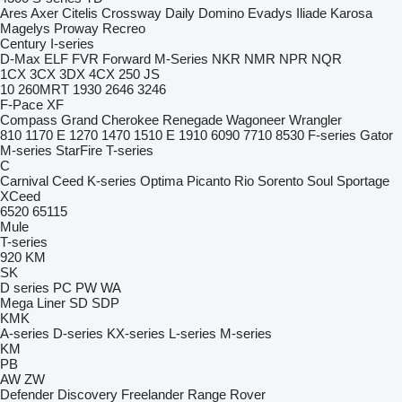
Ares
Axer
Citelis
Crossway
Daily
Domino
Evadys
Iliade
Karosa
Magelys
Proway
Recreo
Century
I-series
D-Max
ELF
FVR
Forward
M-Series
NKR
NMR
NPR
NQR
1CX
3CX
3DX
4CX
250
JS
10
260MRT
1930
2646
3246
F-Pace
XF
Compass
Grand Cherokee
Renegade
Wagoneer
Wrangler
810
1170 E
1270
1470
1510 E
1910
6090
7710
8530
F-series
Gator
M-series
StarFire
T-series
C
Carnival
Ceed
K-series
Optima
Picanto
Rio
Sorento
Soul
Sportage
XCeed
6520
65115
Mule
T-series
920
KM
SK
D series
PC
PW
WA
Mega Liner
SD
SDP
KMK
A-series
D-series
KX-series
L-series
M-series
KM
PB
AW
ZW
Defender
Discovery
Freelander
Range Rover