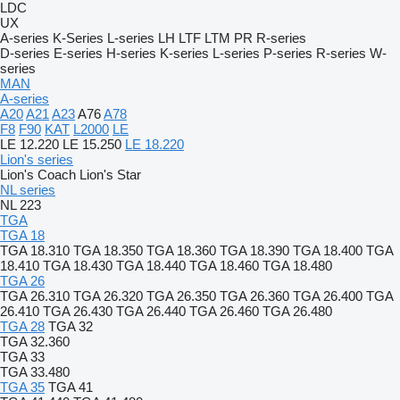
LDC
UX
A-series
K-Series
L-series
LH
LTF
LTM
PR
R-series
D-series
E-series
H-series
K-series
L-series
P-series
R-series
W-
series
MAN
A-series
A20
A21
A23
A76
A78
F8
F90
KAT
L2000
LE
LE 12.220
LE 15.250
LE 18.220
Lion's series
Lion's Coach
Lion's Star
NL series
NL 223
TGA
TGA 18
TGA 18.310
TGA 18.350
TGA 18.360
TGA 18.390
TGA 18.400
TGA
18.410
TGA 18.430
TGA 18.440
TGA 18.460
TGA 18.480
TGA 26
TGA 26.310
TGA 26.320
TGA 26.350
TGA 26.360
TGA 26.400
TGA
26.410
TGA 26.430
TGA 26.440
TGA 26.460
TGA 26.480
TGA 28
TGA 32
TGA 32.360
TGA 33
TGA 33.480
TGA 35
TGA 41