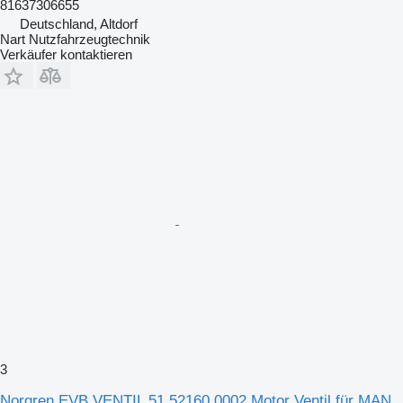
81637306655
Deutschland, Altdorf
Nart Nutzfahrzeugtechnik
Verkäufer kontaktieren
3
Norgren EVB VENTIL 51.52160.0002 Motor Ventil für MAN