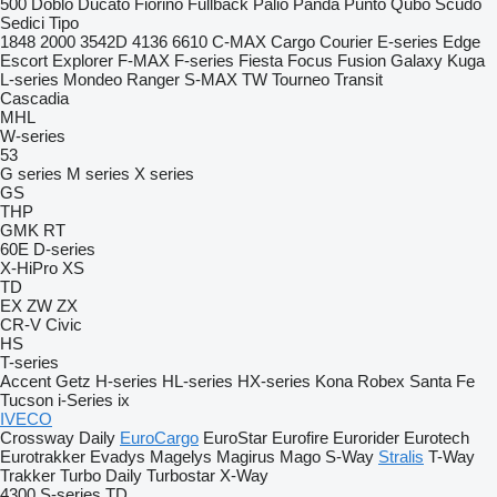
500
Doblo
Ducato
Fiorino
Fullback
Palio
Panda
Punto
Qubo
Scudo
Sedici
Tipo
1848
2000
3542D
4136
6610
C-MAX
Cargo
Courier
E-series
Edge
Escort
Explorer
F-MAX
F-series
Fiesta
Focus
Fusion
Galaxy
Kuga
L-series
Mondeo
Ranger
S-MAX
TW
Tourneo
Transit
Cascadia
MHL
W-series
53
G series
M series
X series
GS
THP
GMK
RT
60E
D-series
X-HiPro
XS
TD
EX
ZW
ZX
CR-V
Civic
HS
T-series
Accent
Getz
H-series
HL-series
HX-series
Kona
Robex
Santa Fe
Tucson
i-Series
ix
IVECO
Crossway
Daily
EuroCargo
EuroStar
Eurofire
Eurorider
Eurotech
Eurotrakker
Evadys
Magelys
Magirus
Mago
S-Way
Stralis
T-Way
Trakker
Turbo Daily
Turbostar
X-Way
4300
S-series
TD