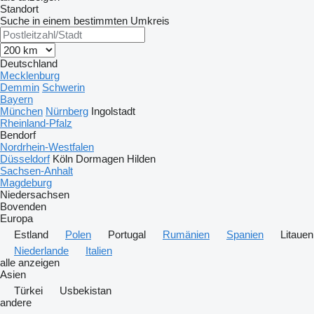
Standort
Suche in einem bestimmten Umkreis
Deutschland
Mecklenburg
Demmin
Schwerin
Bayern
München
Nürnberg
Ingolstadt
Rheinland-Pfalz
Bendorf
Nordrhein-Westfalen
Düsseldorf
Köln
Dormagen
Hilden
Sachsen-Anhalt
Magdeburg
Niedersachsen
Bovenden
Europa
Estland
Polen
Portugal
Rumänien
Spanien
Litauen
Niederlande
Italien
alle anzeigen
Asien
Türkei
Usbekistan
andere