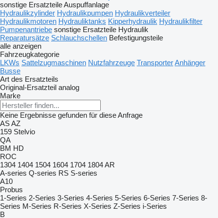
sonstige Ersatzteile Auspuffanlage
Hydraulikzylinder
Hydraulikpumpen
Hydraulikverteiler
Hydraulikmotoren
Hydrauliktanks
Kipperhydraulik
Hydraulikfilter
Pumpenantriebe
sonstige Ersatzteile Hydraulik
Reparatursätze
Schlauchschellen
Befestigungsteile
alle anzeigen
Fahrzeugkategorie
LKWs
Sattelzugmaschinen
Nutzfahrzeuge
Transporter
Anhänger
Busse
Art des Ersatzteils
Original-Ersatzteil
analog
Marke
Keine Ergebnisse gefunden für diese Anfrage
AS
AZ
159
Stelvio
QA
BM
HD
ROC
1304
1404
1504
1604
1704
1804
AR
A-series
Q-series
RS
S-series
A10
Probus
1-Series
2-Series
3-Series
4-Series
5-Series
6-Series
7-Series
8-
Series
M-Series
R-Series
X-Series
Z-Series
i-Series
B