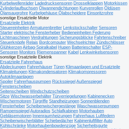
Kurbelwellenräder
Ladedrucksensoren
Drosselklappen
Motorkissen
Zylinderlaufbuchsen
Ölwannendichtungen
Kurvenrollen
Öldüsen
Ölansaugrohre
Kurbelgehäuse Ölabscheidere
Einspritzrohre
sonstige Ersatzteile Motor
Ersatzteile Elektrik
Steuereinheiten
Armaturenbretter
Lenkstockschalter
Sensoren
Starter
elektrische Fensterheber
Bedieneinheiten Federung
Lichtmaschinen
Verdrahtungen
Sicherungsblöcke
Fahrtenschreiber
Steuerknöpfe
Relais
Bordcomputer
Wechselrichter
Zündschlösser
Glühkerzen
Airbag-Spiralkabel
Hupen
Batterieschalter
ESP-
Sensoren
Monitors
Riemenspanner
Kabel
Lenkwinkelsensoren
sonstige Ersatzteile Elektrik
Ersatzteile Fahrerhaus
Abdeckungen
Fahrerhäuser
Türen
Klimaanlagen und Ersatzteile
Klimaleitungen
Klimakondensatoren
Klimakompressoren
Autoklimaanlagen
Spoiler
Fahrerhauspumpen
Rückspiegel
Außenspiegel
Fensterscheiben
Seitenscheiben
Windschutzscheiben
Sitze
Wischwasserbehälter
Türverriegelungen
Kabinenecken
Wischermotoren
Türgriffe
Standheizungen
Sonnenblenden
Fensterheber
Scheibenwischergestänge
Waschwasserpumpen
Rampenspiegel
Autoradios
Schlafkabinen
Motorhauben
Gebläsemotoren
Innenraumheizungen
Fahrerhaus Luftfedern
Scheibenwischerblätter
Schiebedächer
Kabinenluftfilter
Auto
Kühlschränke
Motorhaubenbowdenzüge
Sicherheitsgurte