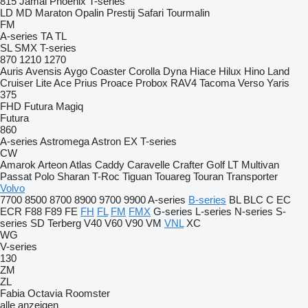
815
Jamal
Phoenix
T-series
LD
MD
Maraton
Opalin
Prestij
Safari
Tourmalin
FM
A-series
TA
TL
SL
SMX
T-series
870
1210
1270
Auris
Avensis
Aygo
Coaster
Corolla
Dyna
Hiace
Hilux
Hino
Land
Cruiser
Lite Ace
Prius
Proace
Probox
RAV4
Tacoma
Verso
Yaris
375
FHD
Futura
Magiq
Futura
860
A-series
Astromega
Astron
EX
T-series
CW
Amarok
Arteon
Atlas
Caddy
Caravelle
Crafter
Golf
LT
Multivan
Passat
Polo
Sharan
T-Roc
Tiguan
Touareg
Touran
Transporter
Volvo
7700
8500
8700
8900
9700
9900
A-series
B-series
BL
BLC
C
EC
ECR
F88
F89
FE
FH
FL
FM
FMX
G-series
L-series
N-series
S-
series
SD
Terberg
V40
V60
V90
VM
VNL
XC
WG
V-series
130
ZM
ZL
Fabia
Octavia
Roomster
alle anzeigen