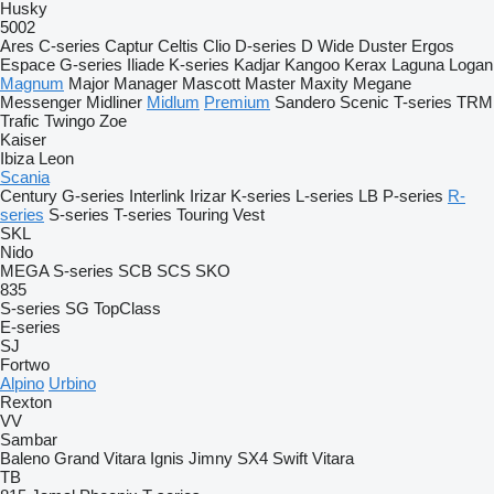
Husky
5002
Ares
C-series
Captur
Celtis
Clio
D-series
D Wide
Duster
Ergos
Espace
G-series
Iliade
K-series
Kadjar
Kangoo
Kerax
Laguna
Logan
Magnum
Major
Manager
Mascott
Master
Maxity
Megane
Messenger
Midliner
Midlum
Premium
Sandero
Scenic
T-series
TRM
Trafic
Twingo
Zoe
Kaiser
Ibiza
Leon
Scania
Century
G-series
Interlink
Irizar
K-series
L-series
LB
P-series
R-
series
S-series
T-series
Touring
Vest
SKL
Nido
MEGA
S-series
SCB
SCS
SKO
835
S-series
SG
TopClass
E-series
SJ
Fortwo
Alpino
Urbino
Rexton
VV
Sambar
Baleno
Grand Vitara
Ignis
Jimny
SX4
Swift
Vitara
TB