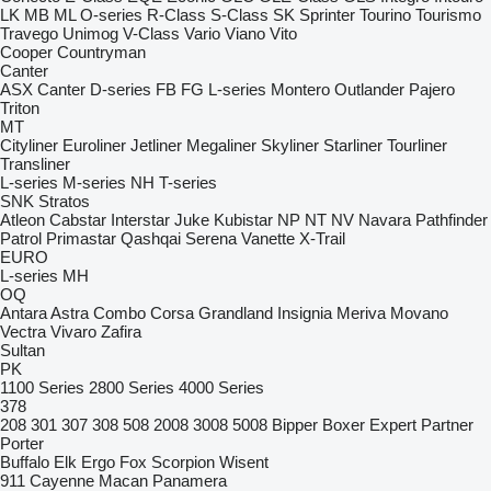
LK
MB
ML
O-series
R-Class
S-Class
SK
Sprinter
Tourino
Tourismo
Travego
Unimog
V-Class
Vario
Viano
Vito
Cooper
Countryman
Canter
ASX
Canter
D-series
FB
FG
L-series
Montero
Outlander
Pajero
Triton
MT
Cityliner
Euroliner
Jetliner
Megaliner
Skyliner
Starliner
Tourliner
Transliner
L-series
M-series
NH
T-series
SNK
Stratos
Atleon
Cabstar
Interstar
Juke
Kubistar
NP
NT
NV
Navara
Pathfinder
Patrol
Primastar
Qashqai
Serena
Vanette
X-Trail
EURO
L-series
MH
OQ
Antara
Astra
Combo
Corsa
Grandland
Insignia
Meriva
Movano
Vectra
Vivaro
Zafira
Sultan
PK
1100 Series
2800 Series
4000 Series
378
208
301
307
308
508
2008
3008
5008
Bipper
Boxer
Expert
Partner
Porter
Buffalo
Elk
Ergo
Fox
Scorpion
Wisent
911
Cayenne
Macan
Panamera