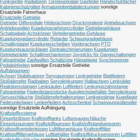
Funkgeräte
Radiatoren
Türsteuerkabel
Gasfeder
Handschuhfächer
Kabinenschutzgitter
Armaturenbrettabdeckungen
sonstige
Ersatzteile Fahrerhaus
Ersatzteile Getriebe
Getriebe
Differentiale
Hinterachsen
Druckminderer
Antriebsachsen
Antriebswellen
Kupplungsnehmerzylinder
Getriebegehäuse
Schaltgabeln
Achskörper
Verteilergetriebe-Gehäuse
Kupplungsgeberzylinder
Retarder
Schwungradgehäuse
Schaltknüppel
Kupplungsscheiben
Vorderachsen
PTO
Kupplungsausrücklager
Zentralschmierungen
Kupplungen
Getrieberäder
Schaltmechanismen
Joysticks für Gangschaltungen
Fahrantriebe
Zapfwellen
Schaltzüge
Hängelager
Synchronringe
Pedaleinheiten
sonstige Ersatzteile Getriebe
Aufhängungen
Achsen
Stabilisatoren
Servopumpen
Lenkgetriebe
Blattfedern
Stoßdämpfer
Radnaben
Servolenkungen
Halbachsen
Lenkräder
Reaktionsstangen
Lenksäulen
Luftfedern
Lenkungszahnstange
Fahrantriebe
Federdistanzstücke
Ausgleichsbehälter Servolenkung
Servoschläuche
Stoßdämpferhalterungen
Lenkgestänge
Kugellager
Federunterlagen
Lenkerfedern
Achsschenkel
Schwingungsdämpfer
sonstige Ersatzteile Aufhängung
Kraftstoffsysteme
Einspritzdüsen
Kraftstofftanks
Luftansaugschläuche
Einspritzpumpen
Kraftstoffpumpen
Kraftstoffstandsensoren
Kraftstoffverteilerleisten
Luftfiltergehäuse
Kraftstofffilter
Kraftstofffiltergehäuse
Luftbehälter
Kraftstoffdrucksensoren
Luftfilter
Kraftstoffschläuche
sonstige Ersatzteile Kraftstoffsystem