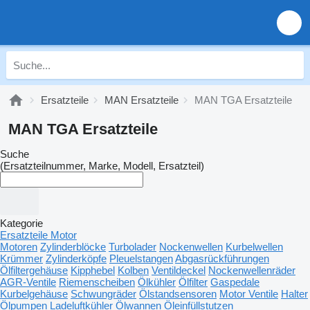
Ersatzteile
MAN Ersatzteile
MAN TGA Ersatzteile
MAN TGA Ersatzteile
Suche
(Ersatzteilnummer, Marke, Modell, Ersatzteil)
Kategorie
Ersatzteile Motor
Motoren
Zylinderblöcke
Turbolader
Nockenwellen
Kurbelwellen
Krümmer
Zylinderköpfe
Pleuelstangen
Abgasrückführungen
Ölfiltergehäuse
Kipphebel
Kolben
Ventildeckel
Nockenwellenräder
AGR-Ventile
Riemenscheiben
Ölkühler
Ölfilter
Gaspedale
Kurbelgehäuse
Schwungräder
Ölstandsensoren
Motor Ventile
Halter
Ölpumpen
Ladeluftkühler
Ölwannen
Öleinfüllstutzen