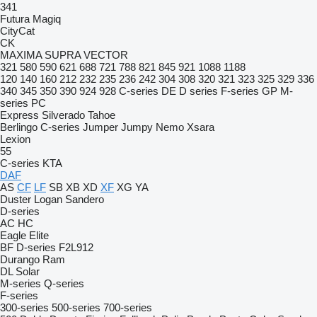
341
Futura
Magiq
CityCat
CK
MAXIMA
SUPRA
VECTOR
321
580
590
621
688
721
788
821
845
921
1088
1188
120
140
160
212
232
235
236
242
304
308
320
321
323
325
329
336
340
345
350
390
924
928
C-series
DE
D series
F-series
GP
M-
series
PC
Express
Silverado
Tahoe
Berlingo
C-series
Jumper
Jumpy
Nemo
Xsara
Lexion
55
C-series
KTA
DAF
AS
CF
LF
SB
XB
XD
XF
XG
YA
Duster
Logan
Sandero
D-series
AC
HC
Eagle
Elite
BF
D-series
F2L912
Durango
Ram
DL
Solar
M-series
Q-series
F-series
300-series
500-series
700-series