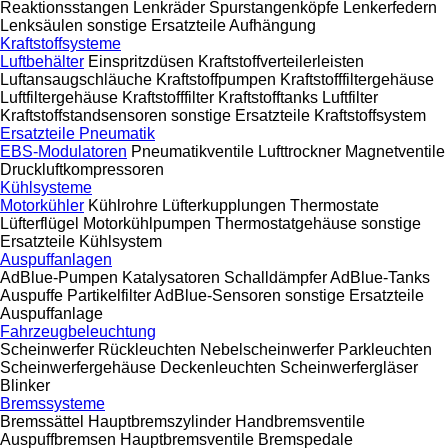
Reaktionsstangen
Lenkräder
Spurstangenköpfe
Lenkerfedern
Lenksäulen
sonstige Ersatzteile Aufhängung
Kraftstoffsysteme
Luftbehälter
Einspritzdüsen
Kraftstoffverteilerleisten
Luftansaugschläuche
Kraftstoffpumpen
Kraftstofffiltergehäuse
Luftfiltergehäuse
Kraftstofffilter
Kraftstofftanks
Luftfilter
Kraftstoffstandsensoren
sonstige Ersatzteile Kraftstoffsystem
Ersatzteile Pneumatik
EBS-Modulatoren
Pneumatikventile
Lufttrockner
Magnetventile
Druckluftkompressoren
Kühlsysteme
Motorkühler
Kühlrohre
Lüfterkupplungen
Thermostate
Lüfterflügel
Motorkühlpumpen
Thermostatgehäuse
sonstige
Ersatzteile Kühlsystem
Auspuffanlagen
AdBlue-Pumpen
Katalysatoren
Schalldämpfer
AdBlue-Tanks
Auspuffe
Partikelfilter
AdBlue-Sensoren
sonstige Ersatzteile
Auspuffanlage
Fahrzeugbeleuchtung
Scheinwerfer
Rückleuchten
Nebelscheinwerfer
Parkleuchten
Scheinwerfergehäuse
Deckenleuchten
Scheinwerfergläser
Blinker
Bremssysteme
Bremssättel
Hauptbremszylinder
Handbremsventile
Auspuffbremsen
Hauptbremsventile
Bremspedale