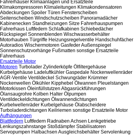
Fahrerhäuser
Klimaanlagen und Ersatzteile
Klimakompressoren
Klimaleitungen
Klimakondensatoren
Abdeckungen
Spoiler
Türen
Fensterscheiben
Seitenscheiben
Windschutzscheiben
Panoramadächer
Kabinenecken
Standheizungen
Sitze
Fahrerhauspumpen
Fahrerhaus Luftfedern
Schlafkabinen
Schiebedächer
Rückspiegel
Sonnenblenden
Wischwasserbehälter
Motorhauben
Türgriffe
Heizungsregelventile
Handschuhfächer
Autoradios
Wischermotoren
Gasfeder
Außenspiegel
Sonnenschutzvorhänge
Fußmatten
sonstige Ersatzteile
Fahrerhaus
Ersatzteile Motor
Motoren
Turbolader
Zylinderköpfe
Ölfiltergehäuse
Kurbelgehäuse
Ladeluftkühler
Gaspedale
Nockenwellenräder
AGR-Ventile
Ventildeckel
Schwungräder
Krümmer
Nockenwellen
Ölkühler
Kipphebel
Ölwannen
Pleuelstangen
Motorkissen
Öleinfüllstutzen
Abgasrückführungen
Ölansaugrohre
Kolben
Halter
Ölpumpen
Ventildeckeldichtungen
Ölwannendichtungen
Kurbelwellenräder
Kurbelgehäuse Ölabscheidere
Turboladerdichtungen
Keilriemen
sonstige Ersatzteile Motor
Aufhängungen
Blattfedern
Luftfedern
Radnaben
Achsen
Lenkgetriebe
Lenkungszahnstange
Stoßdämpfer
Stabilisatoren
Servopumpen
Halbachsen
Ausgleichsbehälter Servolenkung