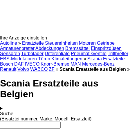
Ihre Anzeige einstellen
Autoline
»
Ersatzteile
Steuereinheiten
Motoren
Getriebe
Armaturenbretter
Abdeckungen
Bremssättel
Einspritzdüsen
Sensoren
Turbolader
Differentiale
Pneumatikventile
Trittbretter
EBS-Modulatoren
Türen
Klimaleitungen
»
Scania Ersatzteile
Bosch
DAF
IVECO
Knorr-Bremse
MAN
Mercedes-Benz
Renault
Volvo
WABCO
ZF
»
Scania Ersatzteile aus Belgien
»
Scania Ersatzteile aus
Belgien
Suche
(Ersatzteilnummer, Marke, Modell, Ersatzteil)