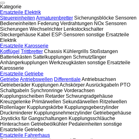
Kategorie
Ersatzteile Elektrik
Steuereinheiten
Armaturenbretter
Sicherungsblöcke
Sensoren
Bedieneinheiten Federung
Verdrahtungen
NOx Sensoren
Sicherungen
Wechselrichter
Lenkstockschalter
Steckergehäuse
Kabel
ESP-Sensoren
sonstige Ersatzteile
Elektrik
Ersatzteile Karosserie
Kotflügel
Trittbretter
Chassis
Kühlergrills
Stoßstangen
Batteriekästen
Sattelkupplungen
Schmutzfänger
Anhängerkupplungen
Werkzeugkästen
sonstige Ersatzteile
Karosserie
Ersatzteile Getriebe
Getriebe
Antriebswellen
Differentiale
Antriebsachsen
Getrieberäder
Kupplungen
Achskörper
Ausrückgabeln
PTO
Schaltgabeln
Synchronringe
Vorderachsen
Kupplungsscheiben
Retarder
Schwungradgehäuse
Kreuzgelenke
Primärwellen
Sekundärwellen
Ritzelwellen
Rollenlager
Kupplungskörbe
Kupplungsgeberzylinder
Druckminderer
Kupplungsnehmerzylinder
Getriebegehäuse
Joysticks für Gangschaltungen
Kupplungsschläuche
Hinterachsen
Getriebeölkühler
Pedaleinheiten
sonstige
Ersatzteile Getriebe
Ersatzteile Fahrerhaus