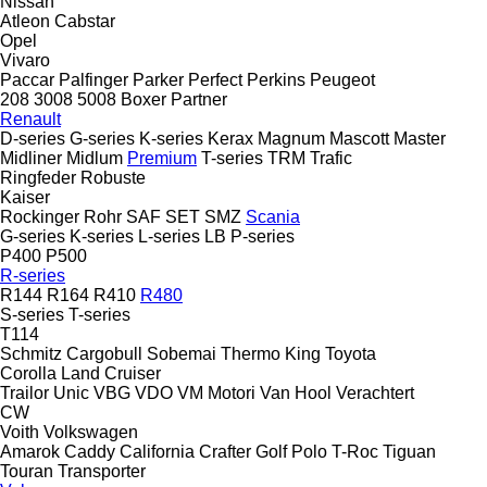
Nissan
Atleon
Cabstar
Opel
Vivaro
Paccar
Palfinger
Parker
Perfect
Perkins
Peugeot
208
3008
5008
Boxer
Partner
Renault
D-series
G-series
K-series
Kerax
Magnum
Mascott
Master
Midliner
Midlum
Premium
T-series
TRM
Trafic
Ringfeder
Robuste
Kaiser
Rockinger
Rohr
SAF
SET
SMZ
Scania
G-series
K-series
L-series
LB
P-series
P400
P500
R-series
R144
R164
R410
R480
S-series
T-series
T114
Schmitz Cargobull
Sobemai
Thermo King
Toyota
Corolla
Land Cruiser
Trailor
Unic
VBG
VDO
VM Motori
Van Hool
Verachtert
CW
Voith
Volkswagen
Amarok
Caddy
California
Crafter
Golf
Polo
T-Roc
Tiguan
Touran
Transporter