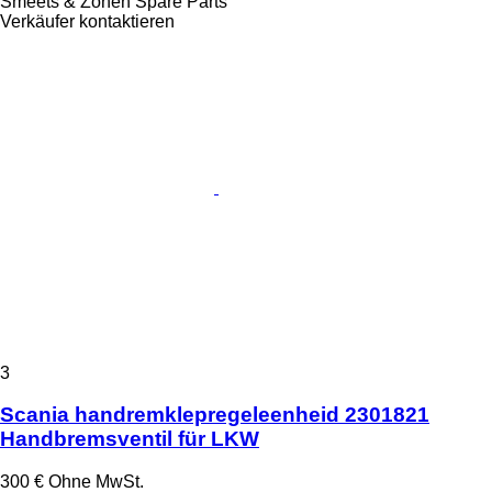
Smeets & Zonen Spare Parts
Verkäufer kontaktieren
3
Scania handremklepregeleenheid 2301821
Handbremsventil für LKW
300 €
Ohne MwSt.