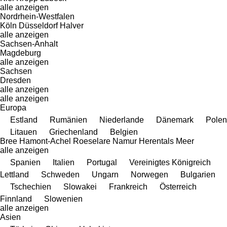
alle anzeigen
Nordrhein-Westfalen
Köln
Düsseldorf
Halver
alle anzeigen
Sachsen-Anhalt
Magdeburg
alle anzeigen
Sachsen
Dresden
alle anzeigen
alle anzeigen
Europa
Estland
Rumänien
Niederlande
Dänemark
Polen
Litauen
Griechenland
Belgien
Bree
Hamont-Achel
Roeselare
Namur
Herentals
Meer
alle anzeigen
Spanien
Italien
Portugal
Vereinigtes Königreich
Lettland
Schweden
Ungarn
Norwegen
Bulgarien
Tschechien
Slowakei
Frankreich
Österreich
Finnland
Slowenien
alle anzeigen
Asien