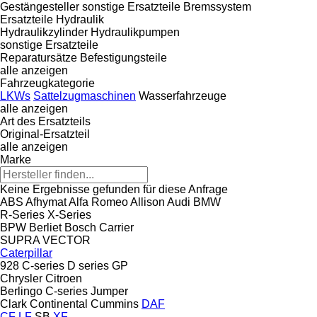
Gestängesteller
sonstige Ersatzteile Bremssystem
Ersatzteile Hydraulik
Hydraulikzylinder
Hydraulikpumpen
sonstige Ersatzteile
Reparatursätze
Befestigungsteile
alle anzeigen
Fahrzeugkategorie
LKWs
Sattelzugmaschinen
Wasserfahrzeuge
alle anzeigen
Art des Ersatzteils
Original-Ersatzteil
alle anzeigen
Marke
Keine Ergebnisse gefunden für diese Anfrage
ABS
Afhymat
Alfa Romeo
Allison
Audi
BMW
R-Series
X-Series
BPW
Berliet
Bosch
Carrier
SUPRA
VECTOR
Caterpillar
928
C-series
D series
GP
Chrysler
Citroen
Berlingo
C-series
Jumper
Clark
Continental
Cummins
DAF
CF
LF
SB
XF