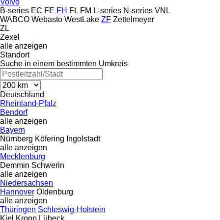
Volvo
B-series
EC
FE
FH
FL
FM
L-series
N-series
VNL
WABCO
Webasto
WestLake
ZF
Zettelmeyer
ZL
Zexel
alle anzeigen
Standort
Suche in einem bestimmten Umkreis
Deutschland
Rheinland-Pfalz
Bendorf
alle anzeigen
Bayern
Nürnberg
Köfering
Ingolstadt
alle anzeigen
Mecklenburg
Demmin
Schwerin
alle anzeigen
Niedersachsen
Hannover
Oldenburg
alle anzeigen
Thüringen
Schleswig-Holstein
Kiel
Kropp
Lübeck