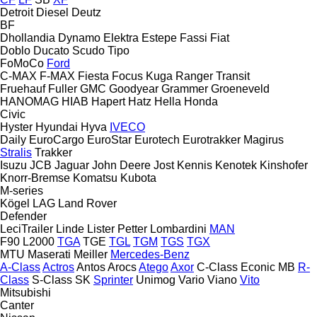
Detroit Diesel
Deutz
BF
Dhollandia
Dynamo
Elektra
Estepe
Fassi
Fiat
Doblo
Ducato
Scudo
Tipo
FoMoCo
Ford
C-MAX
F-MAX
Fiesta
Focus
Kuga
Ranger
Transit
Fruehauf
Fuller
GMC
Goodyear
Grammer
Groeneveld
HANOMAG
HIAB
Hapert
Hatz
Hella
Honda
Civic
Hyster
Hyundai
Hyva
IVECO
Daily
EuroCargo
EuroStar
Eurotech
Eurotrakker
Magirus
Stralis
Trakker
Isuzu
JCB
Jaguar
John Deere
Jost
Kennis
Kenotek
Kinshofer
Knorr-Bremse
Komatsu
Kubota
M-series
Kögel
LAG
Land Rover
Defender
LeciTrailer
Linde
Lister Petter
Lombardini
MAN
F90
L2000
TGA
TGE
TGL
TGM
TGS
TGX
MTU
Maserati
Meiller
Mercedes-Benz
A-Class
Actros
Antos
Arocs
Atego
Axor
C-Class
Econic
MB
R-
Class
S-Class
SK
Sprinter
Unimog
Vario
Viano
Vito
Mitsubishi
Canter