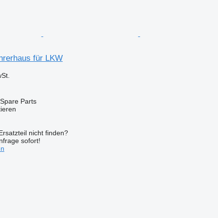
hrerhaus für LKW
St.
Spare Parts
tieren
rsatzteil nicht finden?
frage sofort!
en