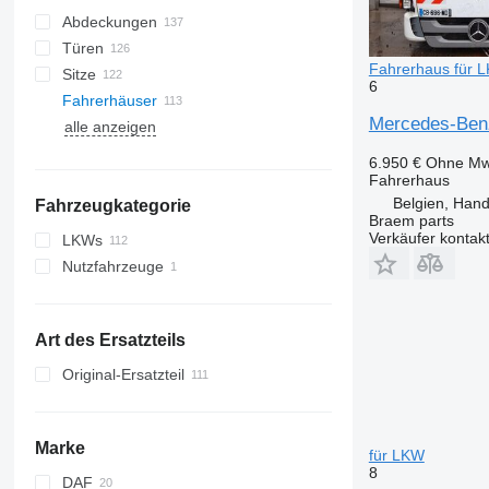
Abdeckungen
Türen
Fahrerhaus für 
Sitze
6
Fahrerhäuser
Mercedes-Ben
alle anzeigen
Klimakompressoren
Seitenscheiben
Klimakondensatoren
Windschutzscheiben
6.950 €
Ohne Mw
Autoklimaanlagen
Panoramadächer
Fahrerhaus
Belgien, Han
Fahrzeugkategorie
Klimaleitungen
Heckscheiben
Braem parts
Klimaanlage Filter
Verkäufer kontak
LKWs
Klimatrockner
Nutzfahrzeuge
sonstige Teile für Klimaanlagen
Art des Ersatzteils
Original-Ersatzteil
Marke
für LKW
8
DAF