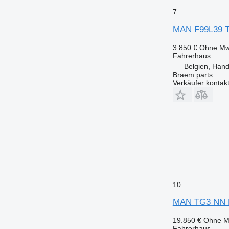
7
MAN F99L39 T
3.850 €
Ohne Mw
Fahrerhaus
Belgien, Han
Braem parts
Verkäufer kontak
10
MAN TG3 NN N
19.850 €
Ohne M
Fahrerhaus