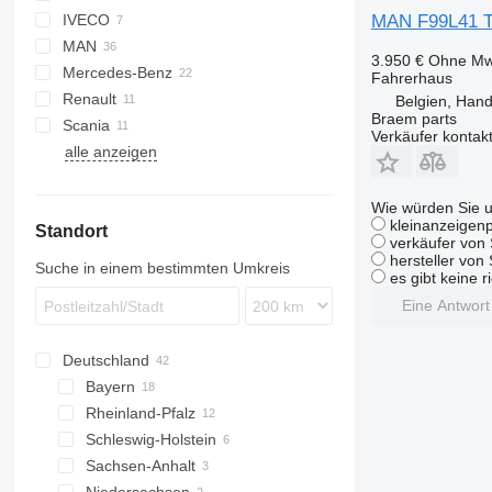
MAN F99L41 T
IVECO
CF
F-MAX
MAN
XF
Magirus
3.950 €
Ohne Mw
Mercedes-Benz
Stralis
TGA
Fahrerhaus
Renault
Trakker
TGL
Actros
Belgien, Han
Braem parts
Scania
TGM
Arocs
Mascott
Verkäufer kontak
alle anzeigen
TGS
Atego
Premium
FH
TGX
SK
L-series
Wie würden Sie u
kleinanzeigenp
Standort
verkäufer von 
hersteller von
Suche in einem bestimmten Umkreis
es gibt keine r
Eine Antwor
Deutschland
Bayern
Rheinland-Pfalz
München
Schleswig-Holstein
Nürnberg
Bendorf
Sachsen-Anhalt
Neu-Ulm
Kiel