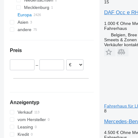
Niedersachsen
Landshut
Magdeburg
15
Mecklenburg
Bovenden
DAF Occ e RH
Europa
Schwerin
Asien
Polen
1.000 €
Ohne Mw
Fahrerhaus
andere
Italien
China
Belgien, Bree
Spanien
Türkei
Ukraine
Smeets & Zonen 
Rumänien
Vereinigte Arabische Emirate
Verkäufer kontak
Preis
Niederlande
Estland
–
Litauen
Belgien
alle anzeigen
Bree
Handzame
Roeselare
Anzeigentyp
Herentals
Fahrerhaus für 
8
Verkauf
vom Hersteller
Mercedes-Ben
Leasing
4.500 €
Ohne Mw
Kredit
Fahrerhaus