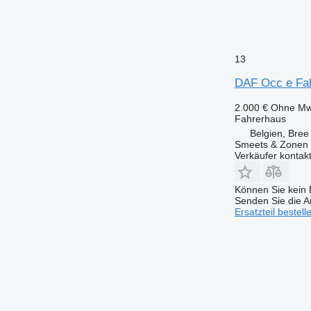
13
DAF Occ e Fa
2.000 €
Ohne Mw
Fahrerhaus
Belgien, Bree
Smeets & Zonen 
Verkäufer kontak
Können Sie kein E
Senden Sie die An
Ersatzteil bestell