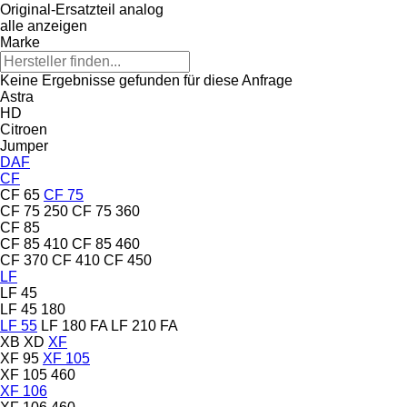
Original-Ersatzteil
analog
alle anzeigen
Marke
Keine Ergebnisse gefunden für diese Anfrage
Astra
HD
Citroen
Jumper
DAF
CF
CF 65
CF 75
CF 75 250
CF 75 360
CF 85
CF 85 410
CF 85 460
CF 370
CF 410
CF 450
LF
LF 45
LF 45 180
LF 55
LF 180 FA
LF 210 FA
XB
XD
XF
XF 95
XF 105
XF 105 460
XF 106