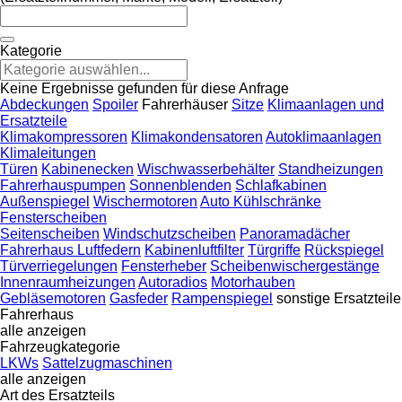
Kategorie
Keine Ergebnisse gefunden für diese Anfrage
Abdeckungen
Spoiler
Fahrerhäuser
Sitze
Klimaanlagen und
Ersatzteile
Klimakompressoren
Klimakondensatoren
Autoklimaanlagen
Klimaleitungen
Türen
Kabinenecken
Wischwasserbehälter
Standheizungen
Fahrerhauspumpen
Sonnenblenden
Schlafkabinen
Außenspiegel
Wischermotoren
Auto Kühlschränke
Fensterscheiben
Seitenscheiben
Windschutzscheiben
Panoramadächer
Fahrerhaus Luftfedern
Kabinenluftfilter
Türgriffe
Rückspiegel
Türverriegelungen
Fensterheber
Scheibenwischergestänge
Innenraumheizungen
Autoradios
Motorhauben
Gebläsemotoren
Gasfeder
Rampenspiegel
sonstige Ersatzteile
Fahrerhaus
alle anzeigen
Fahrzeugkategorie
LKWs
Sattelzugmaschinen
alle anzeigen
Art des Ersatzteils