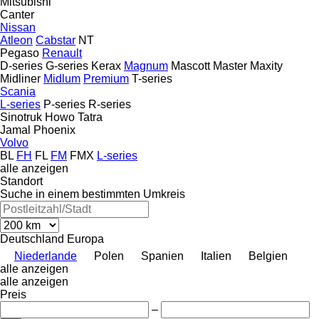
Mitsubishi
Canter
Nissan
Atleon
Cabstar
NT
Pegaso
Renault
D-series
G-series
Kerax
Magnum
Mascott
Master
Maxity
Midliner
Midlum
Premium
T-series
Scania
L-series
P-series
R-series
Sinotruk Howo
Tatra
Jamal
Phoenix
Volvo
BL
FH
FL
FM
FMX
L-series
alle anzeigen
Standort
Suche in einem bestimmten Umkreis
Deutschland
Europa
Niederlande
Polen
Spanien
Italien
Belgien
alle anzeigen
alle anzeigen
Preis
–