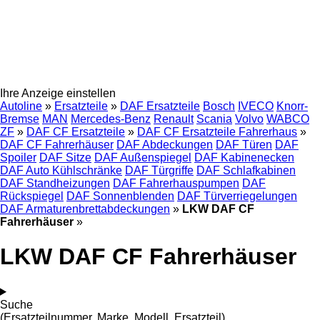
Ihre Anzeige einstellen
Autoline
»
Ersatzteile
»
DAF Ersatzteile
Bosch
IVECO
Knorr-
Bremse
MAN
Mercedes-Benz
Renault
Scania
Volvo
WABCO
ZF
»
DAF CF Ersatzteile
»
DAF CF Ersatzteile Fahrerhaus
»
DAF CF Fahrerhäuser
DAF Abdeckungen
DAF Türen
DAF
Spoiler
DAF Sitze
DAF Außenspiegel
DAF Kabinenecken
DAF Auto Kühlschränke
DAF Türgriffe
DAF Schlafkabinen
DAF Standheizungen
DAF Fahrerhauspumpen
DAF
Rückspiegel
DAF Sonnenblenden
DAF Türverriegelungen
DAF Armaturenbrettabdeckungen
»
LKW DAF CF
Fahrerhäuser
»
LKW DAF CF Fahrerhäuser
Suche
(Ersatzteilnummer, Marke, Modell, Ersatzteil)