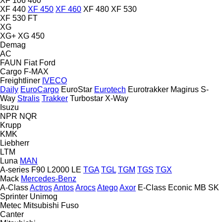
XF 106 460
XF 440
XF 450
XF 460
XF 480
XF 530
XF 530 FT
XG
XG+
XG 450
Demag
AC
FAUN
Fiat
Ford
Cargo
F-MAX
Freightliner
IVECO
Daily
EuroCargo
EuroStar
Eurotech
Eurotrakker
Magirus
S-
Way
Stralis
Trakker
Turbostar
X-Way
Isuzu
NPR
NQR
Krupp
KMK
Liebherr
LTM
Luna
MAN
A-series
F90
L2000
LE
TGA
TGL
TGM
TGS
TGX
Mack
Mercedes-Benz
A-Class
Actros
Antos
Arocs
Atego
Axor
E-Class
Econic
MB
SK
Sprinter
Unimog
Metec
Mitsubishi Fuso
Canter