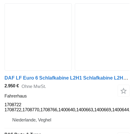
DAF LF Euro 6 Schlafkabine L2H1 Schlafkabine L2H1 1708722 Fahrerhaus für DAF LF Euro 6 LKW
2.950 €
Ohne MwSt.
Fahrerhaus
1708722
1708722,1708770,1708766,1400640,1400663,1400669,1400644,1
Niederlande, Veghel