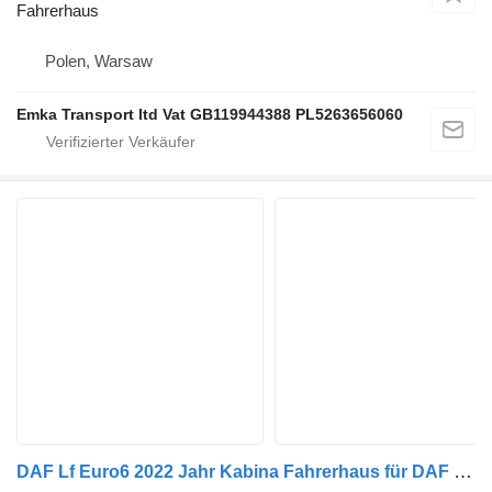
Fahrerhaus
Polen, Warsaw
Emka Transport ltd Vat GB119944388 PL5263656060
DAF Lf Euro6 2022 Jahr Kabina Fahrerhaus für DAF Kabina daf Lf euro6 260 km LKW