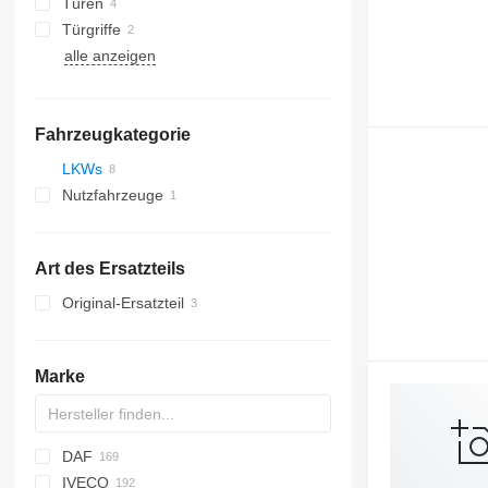
Türen
Türgriffe
alle anzeigen
Klimakondensatoren
Fahrzeugkategorie
LKWs
Nutzfahrzeuge
Art des Ersatzteils
Original-Ersatzteil
Marke
DAF
HD
Jumper
IVECO
CF
AC
Cargo