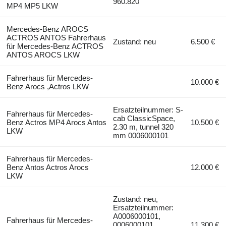
960.820
MP4 MP5 LKW
Mercedes-Benz AROCS
ACTROS ANTOS Fahrerhaus
Zustand: neu
6.500 €
für Mercedes-Benz ACTROS
ANTOS AROCS LKW
Fahrerhaus für Mercedes-
10.000 €
Benz Arocs ,Actros LKW
Ersatzteilnummer: S-
Fahrerhaus für Mercedes-
cab ClassicSpace,
Benz Actros MP4 Arocs Antos
10.500 €
2.30 m, tunnel 320
LKW
mm 0006000101
Fahrerhaus für Mercedes-
Benz Antos Actros Arocs
12.000 €
LKW
Zustand: neu,
Ersatzteilnummer:
A0006000101,
Fahrerhaus für Mercedes-
0006000101,
11.300 €