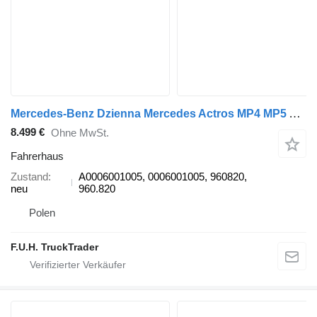
Mercedes-Benz Dzienna Mercedes Actros MP4 MP5 Arocs 8x8 8x6 6x6 4x4 M-Cab Clas A0006001005 Fahrerhaus für Mercedes-Benz Arocs Actros MP4 MP5 LKW
8.499 €
Ohne MwSt.
Fahrerhaus
Zustand
A0006001005, 0006001005, 960820,
neu
960.820
Polen
F.U.H. TruckTrader