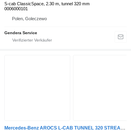
S-cab ClassicSpace, 2.30 m, tunnel 320 mm
0006000101
Polen, Goleczewo
Gendera Service
Mercedes-Benz AROCS L-CAB TUNNEL 320 STREAMSPACE 2.3 96082015921314 Fahrerhaus für LKW