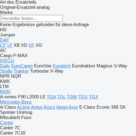
Art des Ersatzteils
Original-Ersatzteil
analog
Marke
Keine Ergebnisse gefunden für diese Anfrage
HD
Jumper
DAF
CF
LF
XB
XD
XF
XG
AC
Cargo
F-MAX
IVECO
Daily
EuroCargo
EuroStar
Eurotech
Eurotrakker
Magirus
S-Way
Stralis
Trakker
Turbostar
X-Way
NPR
NQR
KMK
LTM
MAN
A-series
F90
L2000
LE
TGA
TGL
TGM
TGS
TGX
Mercedes-Benz
A-Class
Actros
Antos
Arocs
Atego
Axor
E-Class
Econic
MB
SK
Sprinter
Unimog
Mitsubishi Fuso
Canter
Canter 7C
Canter 7C18