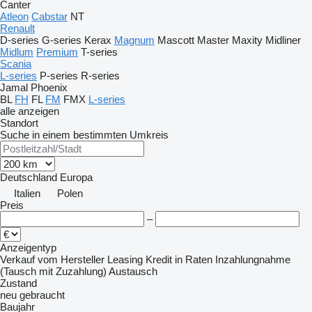
Canter
Atleon
Cabstar
NT
Renault
D-series
G-series
Kerax
Magnum
Mascott
Master
Maxity
Midliner
Midlum
Premium
T-series
Scania
L-series
P-series
R-series
Jamal
Phoenix
BL
FH
FL
FM
FMX
L-series
alle anzeigen
Standort
Suche in einem bestimmten Umkreis
Deutschland
Europa
Italien
Polen
Preis
–
Anzeigentyp
Verkauf
vom Hersteller
Leasing
Kredit
in Raten
Inzahlungnahme
(Tausch mit Zuzahlung)
Austausch
Zustand
neu
gebraucht
Baujahr