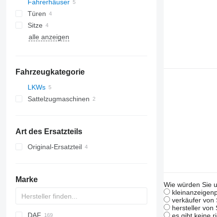
Fahrerhäuser
Türen
Sitze
alle anzeigen
Fahrzeugkategorie
LKWs
Sattelzugmaschinen
Art des Ersatzteils
Original-Ersatzteil
Marke
Wie würden Sie u
kleinanzeigenp
verkäufer von 
hersteller von
DAF
HD
Jumper
es gibt keine r