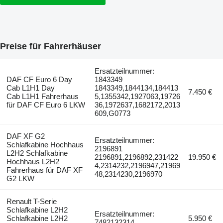
Preise für Fahrerhäuser
Ersatzteilnummer:
DAF CF Euro 6 Day
1843349
Cab L1H1 Day
1843349,1844134,184413
7.450 €
Cab L1H1 Fahrerhaus
5,1355342,1927063,19726
für DAF CF Euro 6 LKW
36,1972637,1682172,2013
609,G0773
DAF XF G2
Ersatzteilnummer:
Schlafkabine Hochhaus
2196891
L2H2 Schlafkabine
2196891,2196892,231422
19.950 €
Hochhaus L2H2
4,2314232,2196947,21969
Fahrerhaus für DAF XF
48,2314230,2196970
G2 LKW
Renault T-Serie
Schlafkabine L2H2
Ersatzteilnummer:
Schlafkabine L2H2
5.950 €
7482132314...