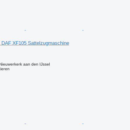
r DAF XF105 Sattelzugmaschine
Nieuwerkerk aan den IJssel
tieren