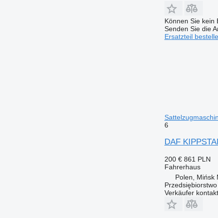
Können Sie kein E
Senden Sie die An
Ersatzteil bestell
Sattelzugmaschi
6
DAF KIPPSTAN
200 €
861 PLN
Fahrerhaus
Polen, Mińsk
Przedsiębiorstw
Verkäufer kontak