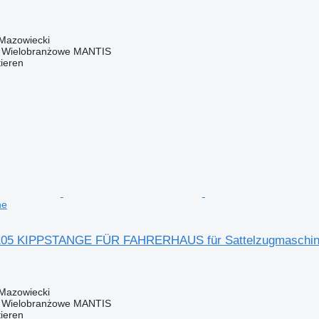
 Mazowiecki
o Wielobranżowe MANTIS
tieren
ne
05 KIPPSTANGE FÜR FAHRERHAUS für Sattelzugmaschi
 Mazowiecki
o Wielobranżowe MANTIS
tieren