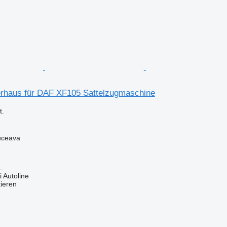
rhaus für DAF XF105 Sattelzugmaschine
.
uceava
L.
 Autoline
tieren