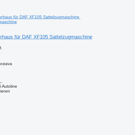
maschine
rhaus für DAF XF105 Sattelzugmaschine
.
uceava
L.
 Autoline
tieren