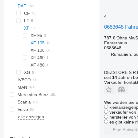
DAF
CF
4
LF
CF 65
0683648 Fahre
XF
CF 75
LF 45
CF 85
LF 55
XF 95
787 €
Ohne MwSt
Fahrerhaus
CF 440 FT
XF 105
0683648
CF 450
XF 106
Rumänien, S
CF 460
XF 460
XF 106 460
XF 480
XF 106 510
DEZSTORE S.R.
XG
XF 106 530
seit
14
Jahren bei
IVECO
Cargo
XG+
Verkäufer kontak
MAN
F-MAX
Daily
Mercedes-Benz
EuroCargo
TGA
Scania
EuroStar
TGL
Actros
D-series
Wie würden Sie u
kleinanzeigenp
Volvo
Eurotech
TGM
Antos
Kerax
G-series
verkäufer von 
alle anzeigen
Eurotrakker
TGS
Arocs
Magnum
P-series
FH
hersteller von
es gibt keine r
S-Way
TGX
Atego
Maxity
R-series
FL
Eine Antwor
Stralis
Axor
Midlum
FM