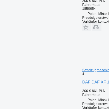
200 €
861 PLN
Fahrerhaus
1850654
Polen, Mińsk
Przedsiębiorstw
Verkäufer kontak
Sattelzugmaschi
4
DAF DAF XF 1
200 €
861 PLN
Fahrerhaus
Polen, Mińsk
Przedsiębiorstw
Verkäufer kontak