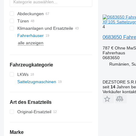
Abdeckungen
Türen
XF105 Sattelzug
4
Klimaanlagen und Ersatzteile
Fahrerhäuser
Klimaleitungen
0683650 Fahre
alle anzeigen
Klimakompressoren
Seitenscheiben
787 €
Ohne MwSt
Klimakondensatoren
Panoramadächer
Fahrerhaus
Klimatrockner
0683650
Rumänien, S
Fahrzeugkategorie
sonstige Teile für Klimaanlagen
LKWs
Sattelzugmaschinen
DEZSTORE S.R.
seit
14
Jahren bei
Verkäufer kontak
Art des Ersatzteils
Original-Ersatzteil
Marke