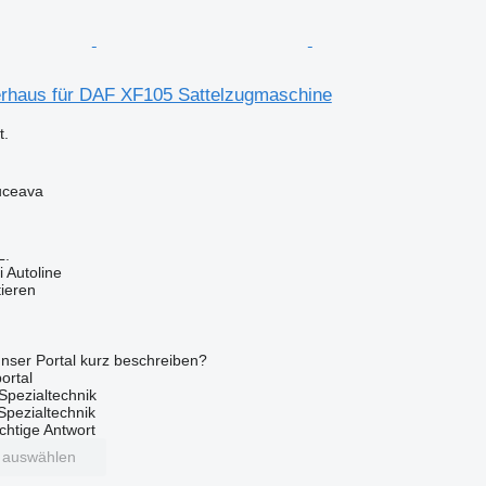
rhaus für DAF XF105 Sattelzugmaschine
.
uceava
L.
 Autoline
tieren
nser Portal kurz beschreiben?
ortal
Spezialtechnik
 Spezialtechnik
ichtige Antwort
t auswählen