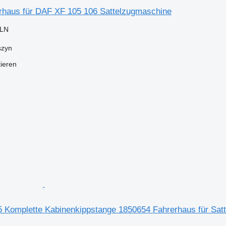
haus für DAF XF 105 106 Sattelzugmaschine
PLN
szyn
tieren
 Komplette Kabinenkippstange 1850654 Fahrerhaus für Sat