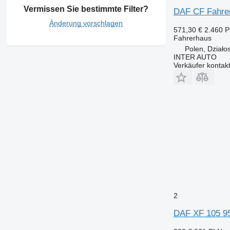
Vermissen Sie bestimmte Filter?
DAF CF Fahrer
Änderung vorschlagen
571,30 €
2.460 
Fahrerhaus
Polen, Działo
INTER AUTO
Verkäufer kontak
2
DAF XF 105 95