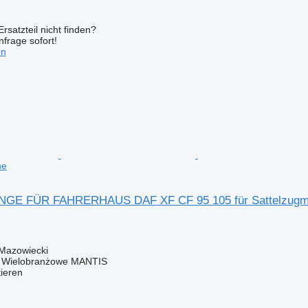
rsatzteil nicht finden?
frage sofort!
en
ne
GE FÜR FAHRERHAUS DAF XF CF 95 105 für Sattelzugm
 Mazowiecki
o Wielobranżowe MANTIS
tieren