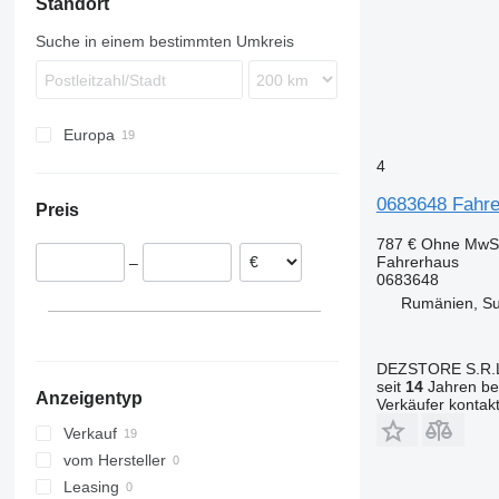
Standort
T-Way
Premium
FMX
Trakker
T-series
L-series
Suche in einem bestimmten Umkreis
X-Way
Europa
Polen
4
Rumänien
0683648 Fahre
Preis
Italien
Niederlande
787 €
Ohne MwSt
Fahrerhaus
–
Litauen
0683648
Spanien
Rumänien, S
DEZSTORE S.R.
seit
14
Jahren bei
Anzeigentyp
Verkäufer kontak
Verkauf
vom Hersteller
Leasing