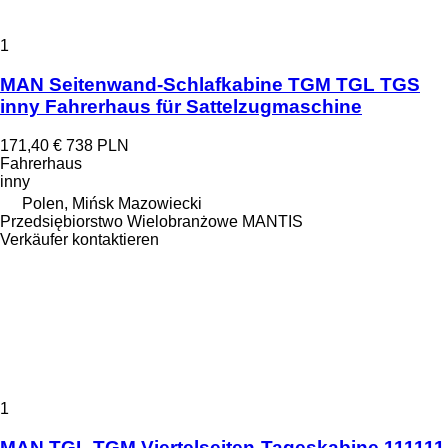
1
MAN Seitenwand-Schlafkabine TGM TGL TGS
inny Fahrerhaus für Sattelzugmaschine
171,40 €
738 PLN
Fahrerhaus
inny
Polen, Mińsk Mazowiecki
Przedsiębiorstwo Wielobranżowe MANTIS
Verkäufer kontaktieren
1
MAN TGL TGM Viertelseiten-Tageskabine 111111