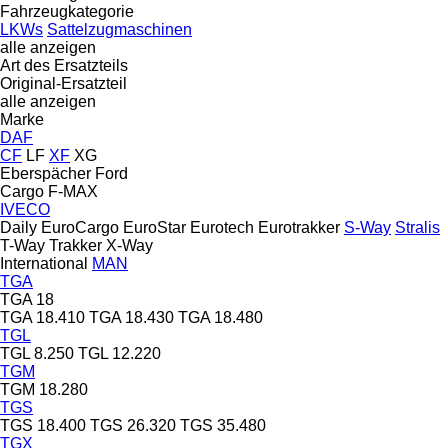
Fahrzeugkategorie
LKWs
Sattelzugmaschinen
alle anzeigen
Art des Ersatzteils
Original-Ersatzteil
alle anzeigen
Marke
DAF
CF
LF
XF
XG
Eberspächer
Ford
Cargo
F-MAX
IVECO
Daily
EuroCargo
EuroStar
Eurotech
Eurotrakker
S-Way
Stralis
T-Way
Trakker
X-Way
International
MAN
TGA
TGA 18
TGA 18.410
TGA 18.430
TGA 18.480
TGL
TGL 8.250
TGL 12.220
TGM
TGM 18.280
TGS
TGS 18.400
TGS 26.320
TGS 35.480
TGX