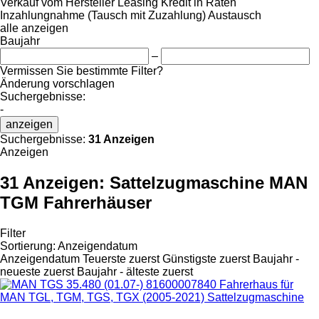
Verkauf
vom Hersteller
Leasing
Kredit
in Raten
Inzahlungnahme (Tausch mit Zuzahlung)
Austausch
alle anzeigen
Baujahr
–
Vermissen Sie bestimmte Filter?
Änderung vorschlagen
Suchergebnisse:
-
anzeigen
Suchergebnisse:
31 Anzeigen
Anzeigen
31 Anzeigen:
Sattelzugmaschine MAN
TGM Fahrerhäuser
Filter
Sortierung
:
Anzeigendatum
Anzeigendatum
Teuerste zuerst
Günstigste zuerst
Baujahr -
neueste zuerst
Baujahr - älteste zuerst