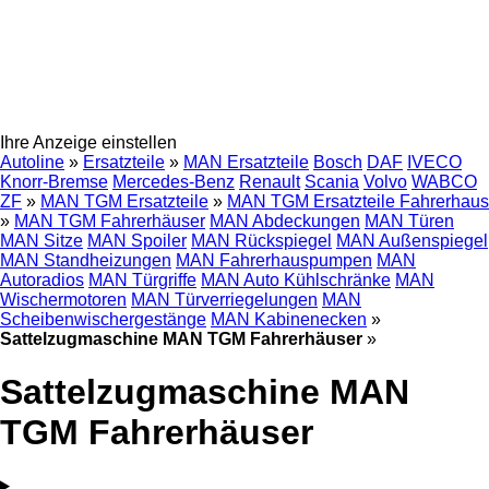
Ihre Anzeige einstellen
Autoline
»
Ersatzteile
»
MAN Ersatzteile
Bosch
DAF
IVECO
Knorr-Bremse
Mercedes-Benz
Renault
Scania
Volvo
WABCO
ZF
»
MAN TGM Ersatzteile
»
MAN TGM Ersatzteile Fahrerhaus
»
MAN TGM Fahrerhäuser
MAN Abdeckungen
MAN Türen
MAN Sitze
MAN Spoiler
MAN Rückspiegel
MAN Außenspiegel
MAN Standheizungen
MAN Fahrerhauspumpen
MAN
Autoradios
MAN Türgriffe
MAN Auto Kühlschränke
MAN
Wischermotoren
MAN Türverriegelungen
MAN
Scheibenwischergestänge
MAN Kabinenecken
»
Sattelzugmaschine MAN TGM Fahrerhäuser
»
Sattelzugmaschine MAN
TGM Fahrerhäuser