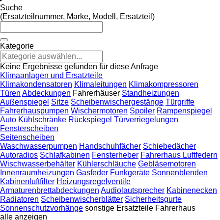
Suche
(Ersatzteilnummer, Marke, Modell, Ersatzteil)
Kategorie
Keine Ergebnisse gefunden für diese Anfrage
Klimaanlagen und Ersatzteile
Klimakondensatoren
Klimaleitungen
Klimakompressoren
Türen
Abdeckungen
Fahrerhäuser
Standheizungen
Außenspiegel
Sitze
Scheibenwischergestänge
Türgriffe
Fahrerhauspumpen
Wischermotoren
Spoiler
Rampenspiegel
Auto Kühlschränke
Rückspiegel
Türverriegelungen
Fensterscheiben
Seitenscheiben
Waschwasserpumpen
Handschuhfächer
Schiebedächer
Autoradios
Schlafkabinen
Fensterheber
Fahrerhaus Luftfedern
Wischwasserbehälter
Kühlerschläuche
Gebläsemotoren
Innenraumheizungen
Gasfeder
Funkgeräte
Sonnenblenden
Kabinenluftfilter
Heizungsregelventile
Armaturenbrettabdeckungen
Audiolautsprecher
Kabinenecken
Radiatoren
Scheibenwischerblätter
Sicherheitsgurte
Sonnenschutzvorhänge
sonstige Ersatzteile Fahrerhaus
alle anzeigen