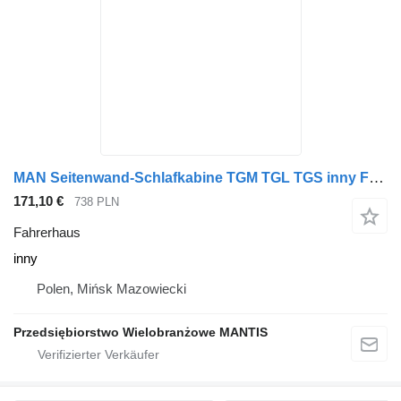
MAN Seitenwand-Schlafkabine TGM TGL TGS inny Fahrerhaus für Sattelzugmaschine
171,10 €
738 PLN
Fahrerhaus
inny
Polen, Mińsk Mazowiecki
Przedsiębiorstwo Wielobranżowe MANTIS