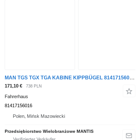
MAN TGS TGX TGA KABINE KIPPBÜGEL 81417156016 Fahrerhaus für Sattelzugmaschine
171,10 €
738 PLN
Fahrerhaus
81417156016
Polen, Mińsk Mazowiecki
Przedsiębiorstwo Wielobranżowe MANTIS