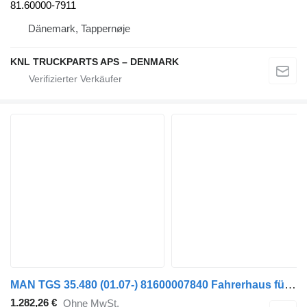
81.60000-7911
Dänemark, Tappernøje
KNL TRUCKPARTS APS – DENMARK
MAN TGS 35.480 (01.07-) 81600007840 Fahrerhaus für MAN TGL, TGM, TGS, TGX (2005-2021) Sattelzugmaschine
1.282,26 €
Ohne MwSt.