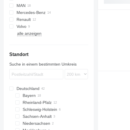
MAN
XF
EuroCargo
Mercedes-Benz
Stralis
TGA
Renault
TGS
Actros
Volvo
TGX
Axor
Magnum
R-series
alle anzeigen
Premium
FH
T-series
Standort
Suche in einem bestimmten Umkreis
Deutschland
Bayern
Rheinland-Pfalz
München
Schleswig-Holstein
Nürnberg
Bendorf
Sachsen-Anhalt
Neu-Ulm
Kiel
Niedersachsen
Landshut
Magdeburg