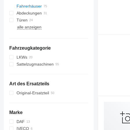
Fahrerhäuser
Abdeckungen
Türen
alle anzeigen
Klimakompressoren
Panoramadächer
Klimakondensatoren
Seitenscheiben
Autoklimaanlagen
Fahrzeugkategorie
Klimaleitungen
sonstige Teile für Klimaanlagen
LKWs
Sattelzugmaschinen
Art des Ersatzteils
Original-Ersatzteil
Marke
DAF
IVECO
CF