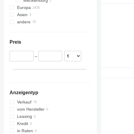
Mecklenburg
Bovenden
Europa
Schwerin
Asien
Polen
andere
Italien
China
Spanien
Türkei
Ukraine
Mukachevo
Rumänien
Vereinigte Arabische Emirate
Preis
Lviv
Niederlande
Cherliani
Estland
–
Litauen
Belgien
alle anzeigen
Anzeigentyp
Verkauf
vom Hersteller
Leasing
Kredit
in Raten