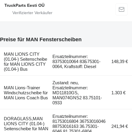
TruckParts Eesti OÜ
Preise für MAN Fensterscheiben
MAN LIONS CITY
Ersatzteilnummer:
(01.04-) Seitenscheibe
83753010064 83Б75301-
148,39 €
für MAN LIONS CITY
0064, Kraftstoff: Diesel
(01.04-) Bus
Zustand: neu,
MAN Lions-Trainer
Ersatzteilnummer:
Windschutzscheibe für
MD11810GS,
1.303 €
MAN Lions Coach Bus
MAN074GNS2 83.75101-
0933
Ersatzteilnummer:
DORAGLASS,MAN
81753016804 36753016046
LIONS CITY (01.04-)
88753016163 36.75301-
241,94 €
Seitenscheibe für MAN
6046 81.75301-6804