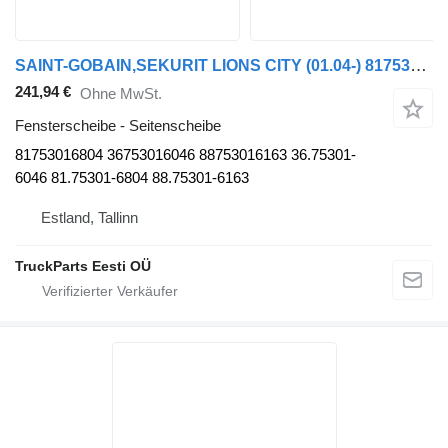
SAINT-GOBAIN,SEKURIT LIONS CITY (01.04-) 81753016804 Seitenscheibe für MAN Bus
241,94 €
Ohne MwSt.
Fensterscheibe - Seitenscheibe
81753016804 36753016046 88753016163 36.75301-
6046 81.75301-6804 88.75301-6163
Estland, Tallinn
TruckParts Eesti OÜ