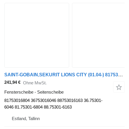
SAINT-GOBAIN,SEKURIT LIONS CITY (01.04-) 81753016804 Seitenscheibe für MAN Bus
241,94 €
Ohne MwSt.
Fensterscheibe - Seitenscheibe
81753016804 36753016046 88753016163 36.75301-
6046 81.75301-6804 88.75301-6163
Estland, Tallinn