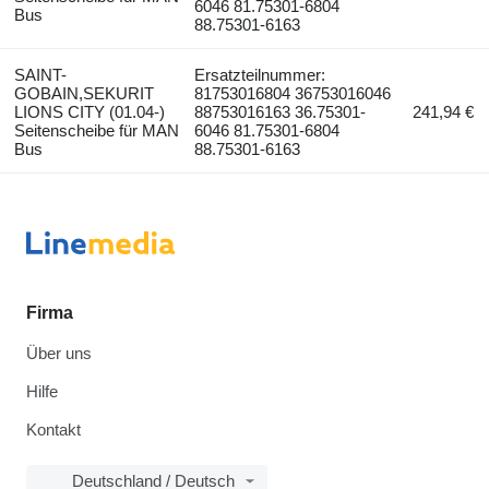
6046 81.75301-6804
Bus
88.75301-6163
SAINT-
Ersatzteilnummer:
GOBAIN,SEKURIT
81753016804 36753016046
LIONS CITY (01.04-)
88753016163 36.75301-
241,94 €
Seitenscheibe für MAN
6046 81.75301-6804
Bus
88.75301-6163
Firma
Über uns
Hilfe
Kontakt
Deutschland / Deutsch