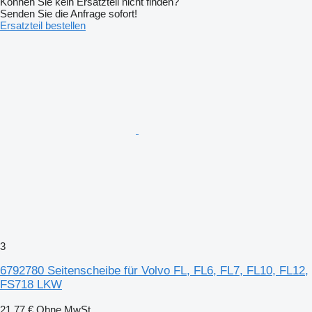
Können Sie kein Ersatzteil nicht finden?
Senden Sie die Anfrage sofort!
Ersatzteil bestellen
3
6792780 Seitenscheibe für Volvo FL, FL6, FL7, FL10, FL12,
FS718 LKW
21,77 €
Ohne MwSt.