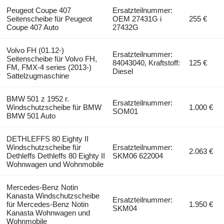
Peugeot Coupe 407
Ersatzteilnummer:
Seitenscheibe für Peugeot
OEM 27431G i
255 €
Coupe 407 Auto
27432G
Volvo FH (01.12-)
Ersatzteilnummer:
Seitenscheibe für Volvo FH,
84043040, Kraftstoff:
125 €
FM, FMX-4 series (2013-)
Diesel
Sattelzugmaschine
BMW 501 z 1952 r.
Ersatzteilnummer:
Windschutzscheibe für BMW
1.000 €
SOM01
BMW 501 Auto
DETHLEFFS 80 Eighty II
Windschutzscheibe für
Ersatzteilnummer:
2.063 €
Dethleffs Dethleffs 80 Eighty II
SKM06 622004
Wohnwagen und Wohnmobile
Mercedes-Benz Notin
Kanasta Windschutzscheibe
Ersatzteilnummer:
für Mercedes-Benz Notin
1.950 €
SKM04
Kanasta Wohnwagen und
Wohnmobile