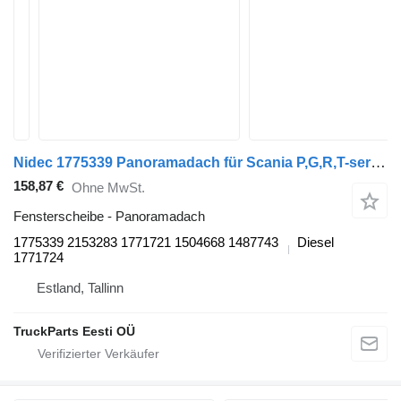
Nidec 1775339 Panoramadach für Scania P,G,R,T-series (2004-2017) Sattelzugmaschine
158,87 €
Ohne MwSt.
Fensterscheibe - Panoramadach
1775339 2153283 1771721 1504668 1487743
Diesel
1771724
Estland, Tallinn
TruckParts Eesti OÜ