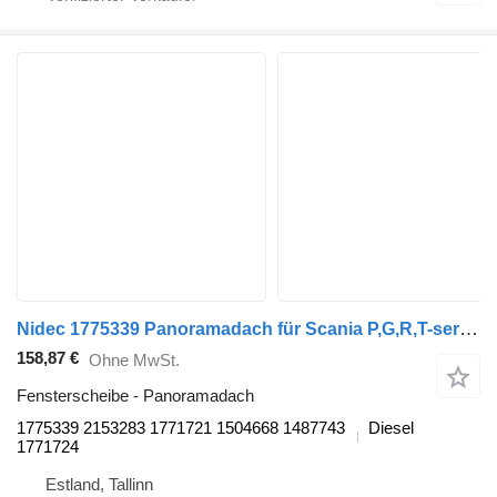
Nidec 1775339 Panoramadach für Scania P,G,R,T-series (2004-2017) Sattelzugmaschine
158,87 €
Ohne MwSt.
Fensterscheibe - Panoramadach
1775339 2153283 1771721 1504668 1487743
Diesel
1771724
Estland, Tallinn