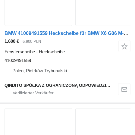
BMW 41009491559 Heckscheibe für BMW X6 G06 M-PAKIET 475 Auto
1.600 €
6.900 PLN
Fensterscheibe - Heckscheibe
41009491559
Polen, Piotrków Trybunalski
QINDITO SPÓŁKA Z OGRANICZONĄ ODPOWIEDZIALNOŚCIĄ