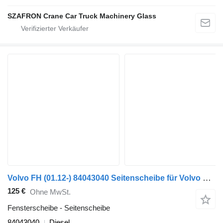
SZAFRON Crane Car Truck Machinery Glass
Volvo FH (01.12-) 84043040 Seitenscheibe für Volvo FH, FM, FMX-4 series (2013-) Sattelzugmaschine
125 €
Ohne MwSt.
Fensterscheibe - Seitenscheibe
84043040
Diesel