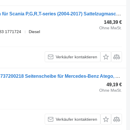
Saint-Gobain 1487743 Panoramadach für Scania P,G,R,T-series (2004-2017) Sattelzugmaschine
148,39 €
Ohne MwSt.
83 1771724
Diesel
Verkäufer kontaktieren
Saint-Gobain Atego 2 1224 (01.04-) A9737200218 Seitenscheibe für Mercedes-Benz Atego, Atego 2, Atego 3 (1996-) LKW
49,19 €
Ohne MwSt.
Verkäufer kontaktieren