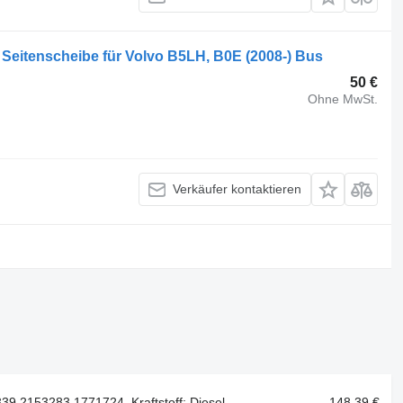
 Seitenscheibe für Volvo B5LH, B0E (2008-) Bus
50 €
Ohne MwSt.
Verkäufer kontaktieren
9 2153283 1771724, Kraftstoff: Diesel
148,39 €