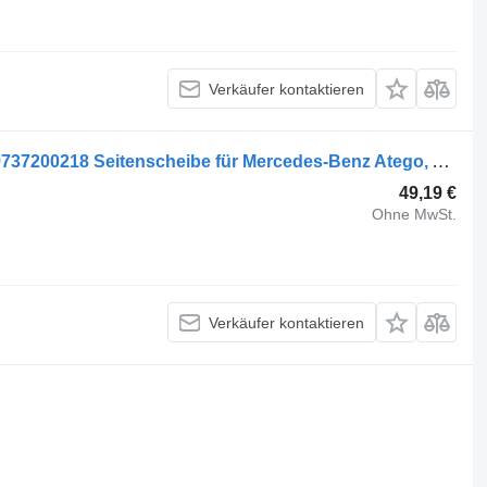
Verkäufer kontaktieren
Saint-Gobain Atego 2 1224 (01.04-) A9737200218 Seitenscheibe für Mercedes-Benz Atego, Atego 2, Atego 3 (1996-) LKW
49,19 €
Ohne MwSt.
Verkäufer kontaktieren