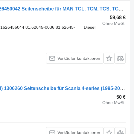
Saint-Gobain TGX 26.480 (01.07-) 81626450042 Seitenscheibe für MAN TGL, TGM, TGS, TGX (2005-2021) Sattelzugmaschine
59,68 €
Ohne MwSt.
1626456044 81.62645-0036 81.62645-
Diesel
Verkäufer kontaktieren
Saint-Gobain 4-series 114 (01.95-12.04) 1306260 Seitenscheibe für Scania 4-series (1995-2006) LKW
50 €
Ohne MwSt.
Verkäufer kontaktieren