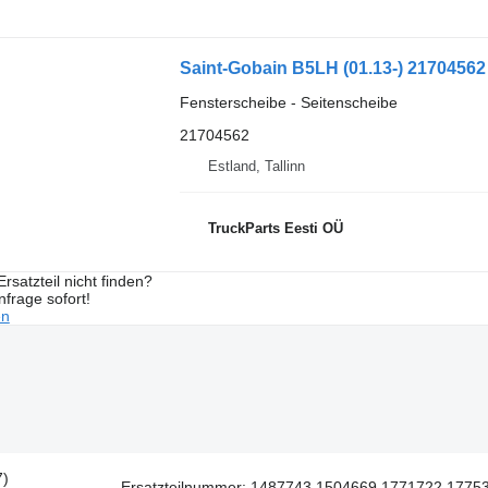
Saint-Gobain B5LH (01.13-) 21704562
Fensterscheibe - Seitenscheibe
21704562
Estland, Tallinn
TruckParts Eesti OÜ
rsatzteil nicht finden?
frage sofort!
en
7)
Ersatzteilnummer: 1487743 1504669 1771722 177533