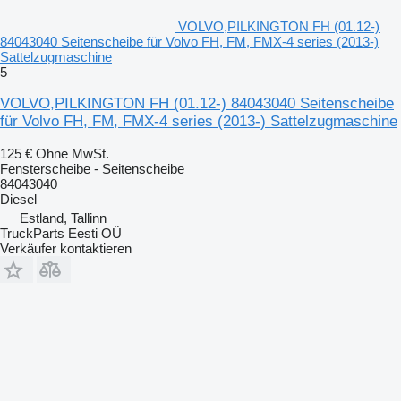
VOLVO,PILKINGTON FH (01.12-)
84043040 Seitenscheibe für Volvo FH, FM, FMX-4 series (2013-)
Sattelzugmaschine
5
VOLVO,PILKINGTON FH (01.12-) 84043040 Seitenscheibe
für Volvo FH, FM, FMX-4 series (2013-) Sattelzugmaschine
125 €
Ohne MwSt.
Fensterscheibe - Seitenscheibe
84043040
Diesel
Estland, Tallinn
TruckParts Eesti OÜ
Verkäufer kontaktieren