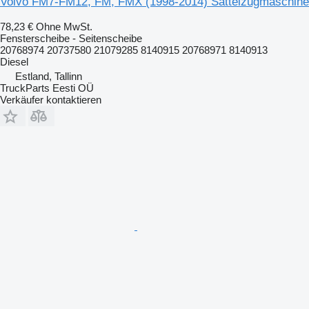
Volvo FM7-FM12, FM, FMX (1998-2014) Sattelzugmaschine
78,23 €
Ohne MwSt.
Fensterscheibe - Seitenscheibe
20768974 20737580 21079285 8140915 20768971 8140913
Diesel
Estland, Tallinn
TruckParts Eesti OÜ
Verkäufer kontaktieren