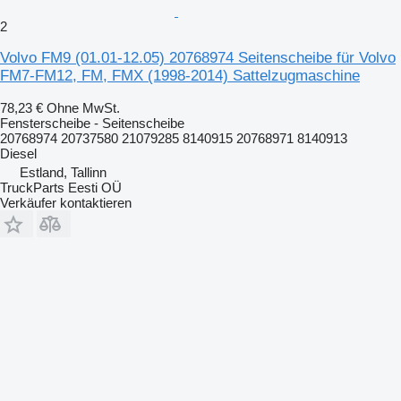
2
Volvo FM9 (01.01-12.05) 20768974 Seitenscheibe für Volvo
FM7-FM12, FM, FMX (1998-2014) Sattelzugmaschine
78,23 €
Ohne MwSt.
Fensterscheibe - Seitenscheibe
20768974 20737580 21079285 8140915 20768971 8140913
Diesel
Estland, Tallinn
TruckParts Eesti OÜ
Verkäufer kontaktieren