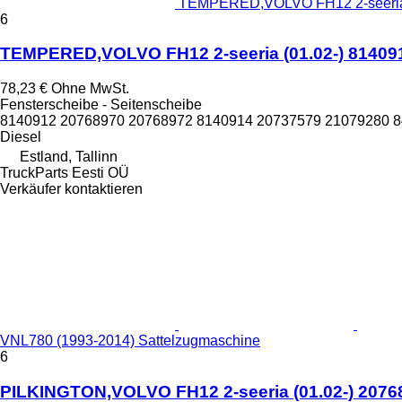
TEMPERED,VOLVO FH12 2-seeria (0
6
TEMPERED,VOLVO FH12 2-seeria (01.02-) 8140912
78,23 €
Ohne MwSt.
Fensterscheibe - Seitenscheibe
8140912 20768970 20768972 8140914 20737579 21079280 
Diesel
Estland, Tallinn
TruckParts Eesti OÜ
Verkäufer kontaktieren
VNL780 (1993-2014) Sattelzugmaschine
6
PILKINGTON,VOLVO FH12 2-seeria (01.02-) 20768