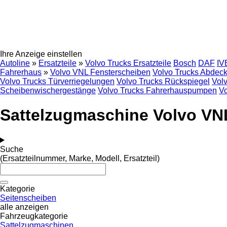
Ihre Anzeige einstellen
Autoline
»
Ersatzteile
»
Volvo Trucks Ersatzteile
Bosch
DAF
IV
Fahrerhaus
»
Volvo VNL Fensterscheiben
Volvo Trucks Abdec
Volvo Trucks Türverriegelungen
Volvo Trucks Rückspiegel
Vol
Scheibenwischergestänge
Volvo Trucks Fahrerhauspumpen
Vo
Sattelzugmaschine Volvo VN
Suche
(Ersatzteilnummer, Marke, Modell, Ersatzteil)
Kategorie
Seitenscheiben
alle anzeigen
Fahrzeugkategorie
Sattelzugmaschinen