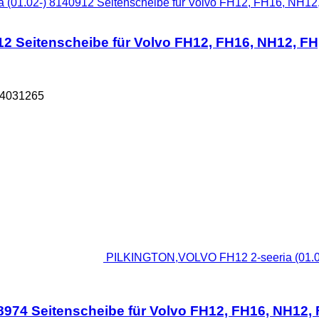
1.02-) 8140912 Seitenscheibe für Volvo FH12, FH16, NH12,
 Seitenscheibe für Volvo FH12, FH16, NH12, FH
84031265
PILKINGTON,VOLVO FH12 2-seeria (01.02
974 Seitenscheibe für Volvo FH12, FH16, NH12,