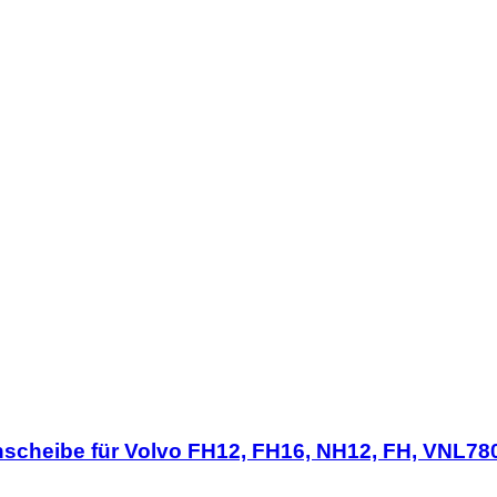
tenscheibe für Volvo FH12, FH16, NH12, FH, VNL7