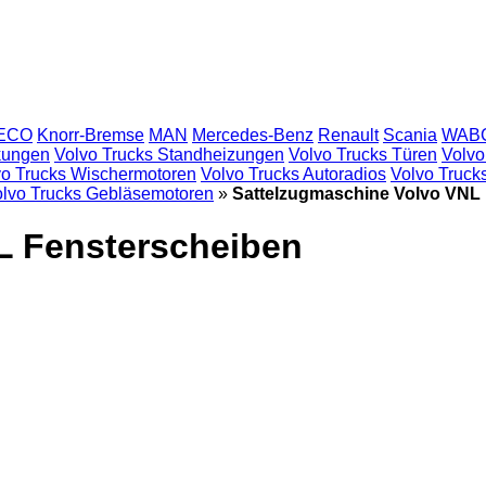
ECO
Knorr-Bremse
MAN
Mercedes-Benz
Renault
Scania
WAB
kungen
Volvo Trucks Standheizungen
Volvo Trucks Türen
Volvo
vo Trucks Wischermotoren
Volvo Trucks Autoradios
Volvo Truck
lvo Trucks Gebläsemotoren
»
Sattelzugmaschine Volvo VNL
L Fensterscheiben