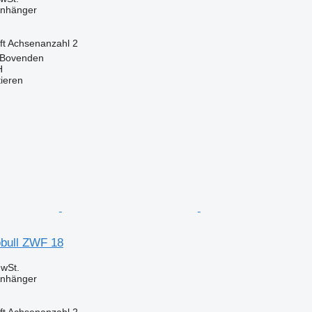
Anhänger
ft
Achsenanzahl
2
 Bovenden
H
tieren
bull ZWF 18
wSt.
Anhänger
ft
Achsenanzahl
2