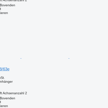
 Bovenden
H
tieren
8/63e
St.
Anhänger
ft
Achsenanzahl
2
 Bovenden
H
tieren