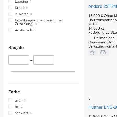
Leasing
Andere 2ST24
Kredit
in Raten
13.900 €
Ohne M
Holztransporter 
Inzahlungnahme (Tausch mit
Zuzahlung)
2018
14.600 kg
Austausch
Federung
Luft/Lu
Deutschland,
Gassmann Gmb
Verkäufer kontak
Baujahr
–
Farbe
5
grün
rot
Huttner LNS-
schwarz
11.900 €
Ohne M