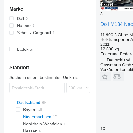
Marke
8
Doll
Doll M134 Nac
Huttner
A-series
Schmitz Cargobull
11.900 €
Ohne M
Holztransporter 
ZWF
2011
12.600 kg
Ladekran
Federung
Feder/
Deutschland,
Gassmann Gmb
Standort
Verkäufer kontak
Suche in einem bestimmten Umkreis
Deutschland
Bayern
Niedersachsen
Bayreuth
Nordrhein-Westfalen
Würzburg
Göttingen
10
Hessen
Moosburg an der Isar
Bovenden
Paderborn