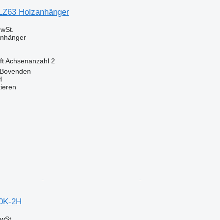
LZ63 Holzanhänger
wSt.
Anhänger
ft
Achsenanzahl
2
 Bovenden
H
tieren
20K-2H
wSt.