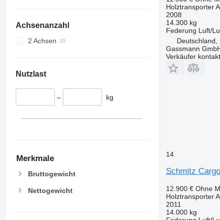
Holztransporter 
2008
14.300 kg
Achsenanzahl
Federung
Luft/Lu
2 Achsen
Deutschland,
Gassmann Gmb
Verkäufer kontak
Nutzlast
–
kg
14
Merkmale
Schmitz Cargo
Bruttogewicht
12.900 €
Ohne M
Nettogewicht
Holztransporter 
2011
14.000 kg
Federung
Luft/Lu