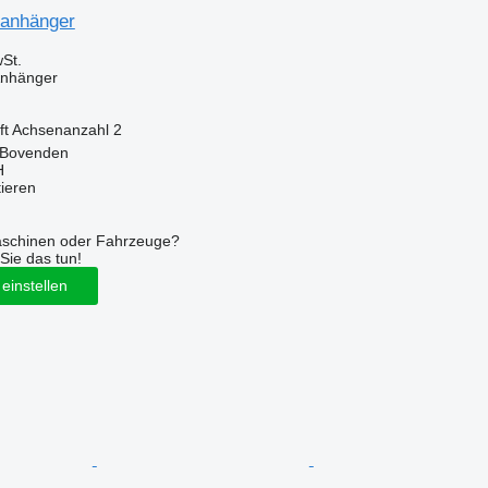
zanhänger
St.
Anhänger
ft
Achsenanzahl
2
 Bovenden
H
tieren
aschinen oder Fahrzeuge?
Sie das tun!
einstellen