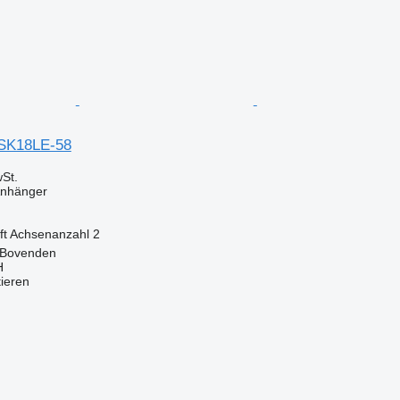
2SK18LE-58
St.
Anhänger
ft
Achsenanzahl
2
 Bovenden
H
tieren