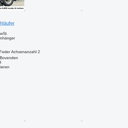
hläufer
wSt.
Anhänger
Feder
Achsenanzahl
2
 Bovenden
H
tieren