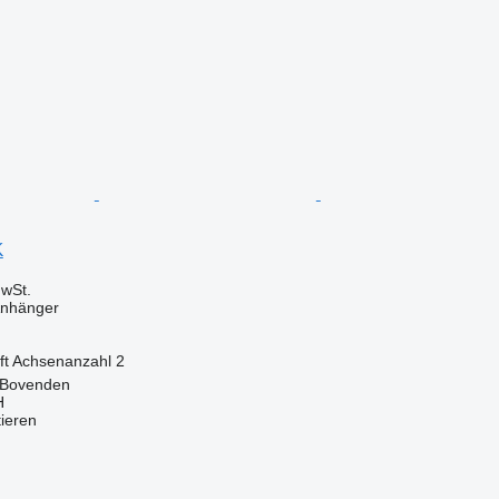
K
wSt.
Anhänger
ft
Achsenanzahl
2
 Bovenden
H
tieren