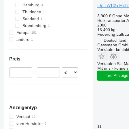
Hamburg
Landshut
Braunschweig
Lemgo
Burghaun
Doll A105 Hol
Thüringen
Regensburg
Hildesheim
Münster
Gross-Umstadt
Hamburg
3.900 €
Ohne Mw
Saarland
Oldenburg
Korschenbroich
Holztransporter 
2000
Brandenburg
Peine
Saarbrücken
13.400 kg
Europa
Oranienburg
Federung
Luft/Lu
andere
Polen
Deutschland,
Gassmann Gmb
Norwegen
Ukraine
Verkäufer kontak
Finnland
Preis
Litauen
Verkaufen Sie M
Schweden
Mit uns - können 
–
Österreich
Ihre Anzeige 
Dänemark
Estland
alle anzeigen
Anzeigentyp
Verkauf
vom Hersteller
11