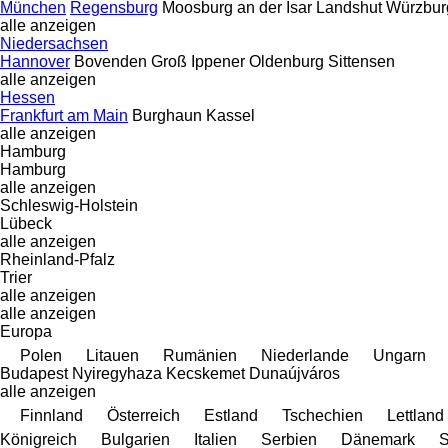
München
Regensburg
Moosburg an der Isar
Landshut
Würzbur
alle anzeigen
Niedersachsen
Hannover
Bovenden
Groß Ippener
Oldenburg
Sittensen
alle anzeigen
Hessen
Frankfurt am Main
Burghaun
Kassel
alle anzeigen
Hamburg
Hamburg
alle anzeigen
Schleswig-Holstein
Lübeck
alle anzeigen
Rheinland-Pfalz
Trier
alle anzeigen
alle anzeigen
Europa
Polen
Litauen
Rumänien
Niederlande
Ungarn
Budapest
Nyiregyhaza
Kecskemet
Dunaújváros
alle anzeigen
Finnland
Österreich
Estland
Tschechien
Lettland
Königreich
Bulgarien
Italien
Serbien
Dänemark
S