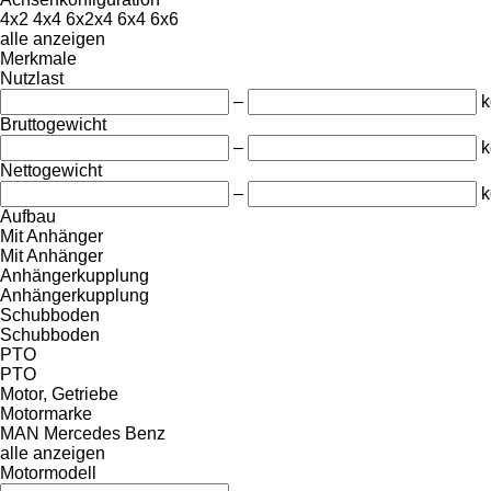
4x2
4x4
6x2x4
6x4
6x6
alle anzeigen
Merkmale
Nutzlast
–
k
Bruttogewicht
–
k
Nettogewicht
–
k
Aufbau
Mit Anhänger
Mit Anhänger
Anhängerkupplung
Anhängerkupplung
Schubboden
Schubboden
PTO
PTO
Motor, Getriebe
Motormarke
MAN
Mercedes Benz
alle anzeigen
Motormodell