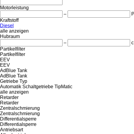
Motorleistung
–
Kraftstoff
Diesel
alle anzeigen
Hubraum
–
c
Partikelfilter
Partikelfilter
EEV
EEV
AdBlue Tank
AdBlue Tank
Getriebe Typ
Automatik
Schaltgetriebe
TipMatic
alle anzeigen
Retarder
Retarder
Zentralschmierung
Zentralschmierung
Differentialsperre
Differentialsperre
Antriebsart