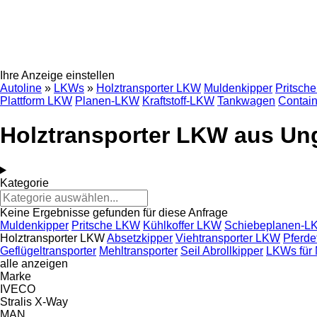
Ihre Anzeige einstellen
Autoline
»
LKWs
»
Holztransporter LKW
Muldenkipper
Pritsch
Plattform LKW
Planen-LKW
Kraftstoff-LKW
Tankwagen
Contai
Holztransporter LKW aus Un
Kategorie
Keine Ergebnisse gefunden für diese Anfrage
Muldenkipper
Pritsche LKW
Kühlkoffer LKW
Schiebeplanen-L
Holztransporter LKW
Absetzkipper
Viehtransporter LKW
Pferde
Geflügeltransporter
Mehltransporter
Seil Abrollkipper
LKWs für 
alle anzeigen
Marke
IVECO
Stralis
X-Way
MAN