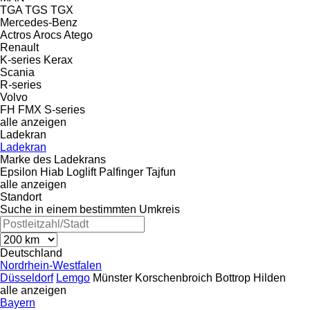
TGA
TGS
TGX
Mercedes-Benz
Actros
Arocs
Atego
Renault
K-series
Kerax
Scania
R-series
Volvo
FH
FMX
S-series
alle anzeigen
Ladekran
Ladekran
Marke des Ladekrans
Epsilon
Hiab
Loglift
Palfinger
Tajfun
alle anzeigen
Standort
Suche in einem bestimmten Umkreis
Deutschland
Nordrhein-Westfalen
Düsseldorf
Lemgo
Münster
Korschenbroich
Bottrop
Hilden
alle anzeigen
Bayern