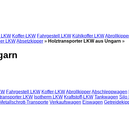
e LKW
Koffer-LKW
Fahrgestell LKW
Kühlkoffer LKW
Abrollkippe
ner LKW
Absetzkipper
»
Holztransporter LKW aus Ungarn
»
garn
KW
Fahrgestell LKW
Koffer-LKW
Abrollkipper
Abschleppwagen
transporter LKW
Isotherm LKW
Kraftstoff-LKW
Tankwagen
Silo
Metallschrott-Transporte
Verkaufswagen
Eiswagen
Getreidekip