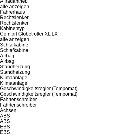
Allradantrieb
alle anzeigen
Fahrerhaus
Rechtslenker
Rechtslenker
Kabinentyp
Comfort
Globetrotter XL
LX
alle anzeigen
Schlafkabine
Schlafkabine
Airbag
Airbag
Standheizung
Standheizung
Klimaanlage
Klimaanlage
Geschwindigkeitsregler (Tempomat)
Geschwindigkeitsregler (Tempomat)
Fahrtenschreiber
Fahrtenschreiber
Achsen
ABS
ABS
EBS
EBS