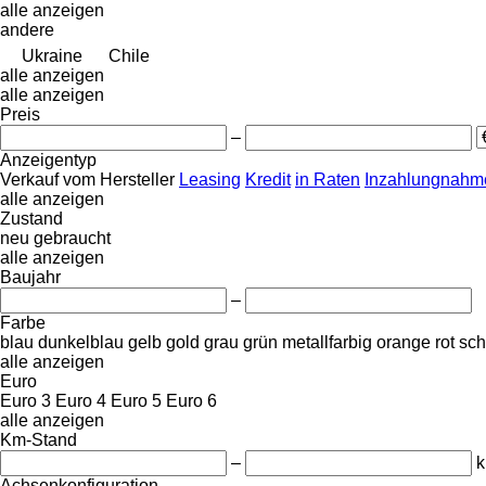
alle anzeigen
andere
Ukraine
Chile
alle anzeigen
alle anzeigen
Preis
–
Anzeigentyp
Verkauf
vom Hersteller
Leasing
Kredit
in Raten
Inzahlungnahme
alle anzeigen
Zustand
neu
gebraucht
alle anzeigen
Baujahr
–
Farbe
blau
dunkelblau
gelb
gold
grau
grün
metallfarbig
orange
rot
sc
alle anzeigen
Euro
Euro 3
Euro 4
Euro 5
Euro 6
alle anzeigen
Km-Stand
–
Achsenkonfiguration