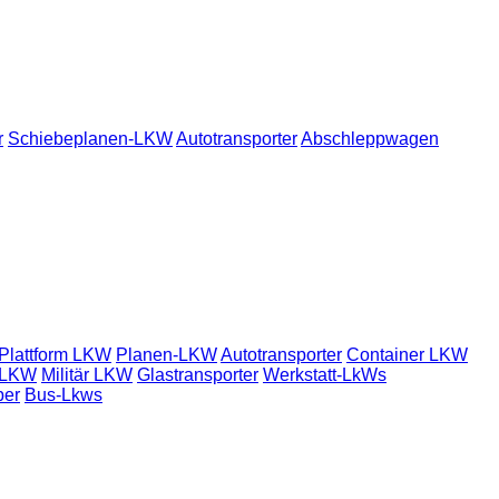
r
Schiebeplanen-LKW
Autotransporter
Abschleppwagen
Plattform LKW
Planen-LKW
Autotransporter
Container LKW
 LKW
Militär LKW
Glastransporter
Werkstatt-LkWs
per
Bus-Lkws