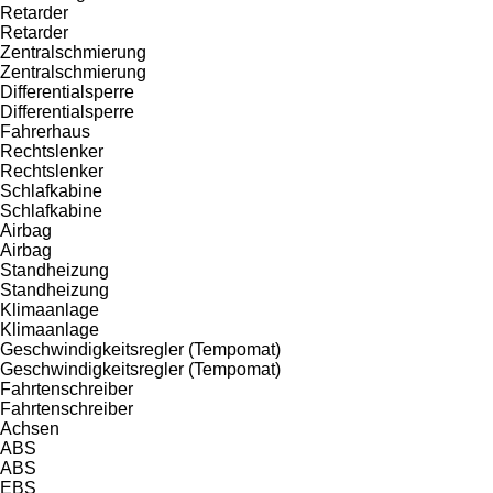
Retarder
Retarder
Zentralschmierung
Zentralschmierung
Differentialsperre
Differentialsperre
Fahrerhaus
Rechtslenker
Rechtslenker
Schlafkabine
Schlafkabine
Airbag
Airbag
Standheizung
Standheizung
Klimaanlage
Klimaanlage
Geschwindigkeitsregler (Tempomat)
Geschwindigkeitsregler (Tempomat)
Fahrtenschreiber
Fahrtenschreiber
Achsen
ABS
ABS
EBS