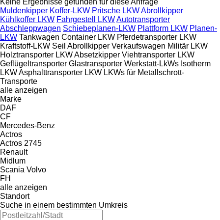
Keine Ergebnisse gefunden für diese Anfrage
Muldenkipper
Koffer-LKW
Pritsche LKW
Abrollkipper
Kühlkoffer LKW
Fahrgestell LKW
Autotransporter
Abschleppwagen
Schiebeplanen-LKW
Plattform LKW
Planen-
LKW
Tankwagen
Container LKW
Pferdetransporter LKW
Kraftstoff-LKW
Seil Abrollkipper
Verkaufswagen
Militär LKW
Holztransporter LKW
Absetzkipper
Viehtransporter LKW
Geflügeltransporter
Glastransporter
Werkstatt-LkWs
Isotherm
LKW
Asphalttransporter LKW
LKWs für Metallschrott-
Transporte
alle anzeigen
Marke
DAF
CF
Mercedes-Benz
Actros
Actros 2745
Renault
Midlum
Scania
Volvo
FH
alle anzeigen
Standort
Suche in einem bestimmten Umkreis