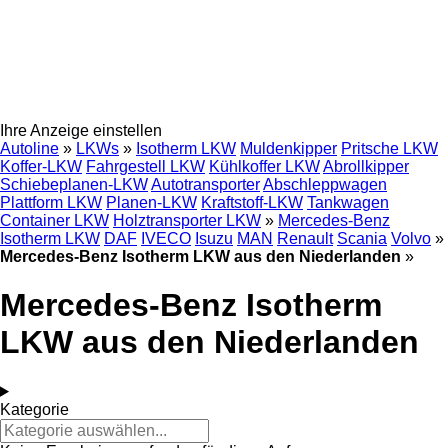
Ihre Anzeige einstellen
Autoline
»
LKWs
»
Isotherm LKW
Muldenkipper
Pritsche LKW
Koffer-LKW
Fahrgestell LKW
Kühlkoffer LKW
Abrollkipper
Schiebeplanen-LKW
Autotransporter
Abschleppwagen
Plattform LKW
Planen-LKW
Kraftstoff-LKW
Tankwagen
Container LKW
Holztransporter LKW
»
Mercedes-Benz
Isotherm LKW
DAF
IVECO
Isuzu
MAN
Renault
Scania
Volvo
»
Mercedes-Benz Isotherm LKW aus den Niederlanden
»
Mercedes-Benz Isotherm
LKW aus den Niederlanden
Kategorie