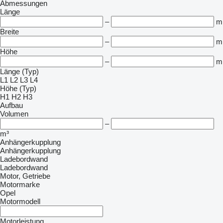
Abmessungen
Länge
–
m
Breite
–
m
Höhe
–
m
Länge (Typ)
L1
L2
L3
L4
Höhe (Typ)
H1
H2
H3
Aufbau
Volumen
–
m³
Anhängerkupplung
Anhängerkupplung
Ladebordwand
Ladebordwand
Motor, Getriebe
Motormarke
Opel
Motormodell
Motorleistung