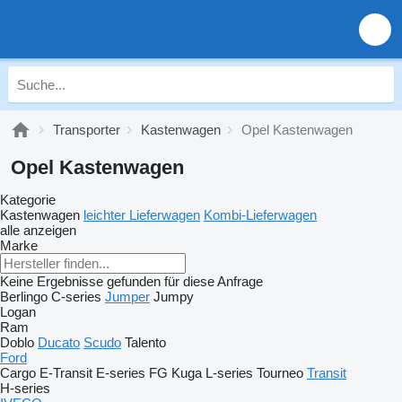
Transporter
Kastenwagen
Opel Kastenwagen
Opel Kastenwagen
Kategorie
Kastenwagen
leichter Lieferwagen
Kombi-Lieferwagen
alle anzeigen
Marke
Keine Ergebnisse gefunden für diese Anfrage
Berlingo
C-series
Jumper
Jumpy
Logan
Ram
Doblo
Ducato
Scudo
Talento
Ford
Cargo
E-Transit
E-series
FG
Kuga
L-series
Tourneo
Transit
H-series