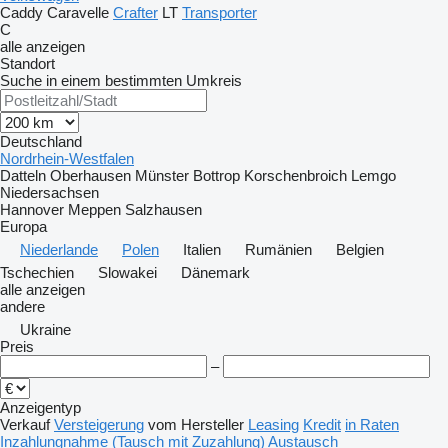
Caddy
Caravelle
Crafter
LT
Transporter
C
alle anzeigen
Standort
Suche in einem bestimmten Umkreis
Deutschland
Nordrhein-Westfalen
Datteln
Oberhausen
Münster
Bottrop
Korschenbroich
Lemgo
Niedersachsen
Hannover
Meppen
Salzhausen
Europa
Niederlande
Polen
Italien
Rumänien
Belgien
Tschechien
Slowakei
Dänemark
alle anzeigen
andere
Ukraine
Preis
–
Anzeigentyp
Verkauf
Versteigerung
vom Hersteller
Leasing
Kredit
in Raten
Inzahlungnahme (Tausch mit Zuzahlung)
Austausch