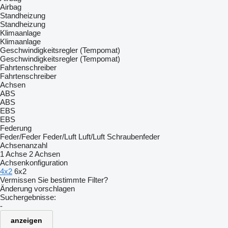
Airbag
Standheizung
Standheizung
Klimaanlage
Klimaanlage
Geschwindigkeitsregler (Tempomat)
Geschwindigkeitsregler (Tempomat)
Fahrtenschreiber
Fahrtenschreiber
Achsen
ABS
ABS
EBS
EBS
Federung
Feder/Feder
Feder/Luft
Luft/Luft
Schraubenfeder
Achsenanzahl
1 Achse
2 Achsen
Achsenkonfiguration
4x2
6x2
Vermissen Sie bestimmte Filter?
Änderung vorschlagen
Suchergebnisse:
-
anzeigen