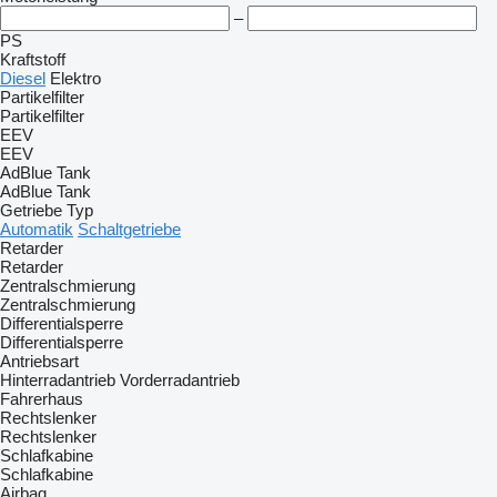
–
PS
Kraftstoff
Diesel
Elektro
Partikelfilter
Partikelfilter
EEV
EEV
AdBlue Tank
AdBlue Tank
Getriebe Typ
Automatik
Schaltgetriebe
Retarder
Retarder
Zentralschmierung
Zentralschmierung
Differentialsperre
Differentialsperre
Antriebsart
Hinterradantrieb
Vorderradantrieb
Fahrerhaus
Rechtslenker
Rechtslenker
Schlafkabine
Schlafkabine
Airbag