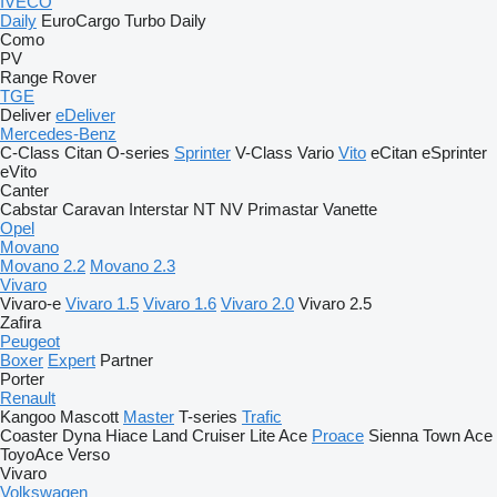
IVECO
Daily
EuroCargo
Turbo Daily
Como
PV
Range Rover
TGE
Deliver
eDeliver
Mercedes-Benz
C-Class
Citan
O-series
Sprinter
V-Class
Vario
Vito
eCitan
eSprinter
eVito
Canter
Cabstar
Caravan
Interstar
NT
NV
Primastar
Vanette
Opel
Movano
Movano 2.2
Movano 2.3
Vivaro
Vivaro-e
Vivaro 1.5
Vivaro 1.6
Vivaro 2.0
Vivaro 2.5
Zafira
Peugeot
Boxer
Expert
Partner
Porter
Renault
Kangoo
Mascott
Master
T-series
Trafic
Coaster
Dyna
Hiace
Land Cruiser
Lite Ace
Proace
Sienna
Town Ace
ToyoAce
Verso
Vivaro
Volkswagen