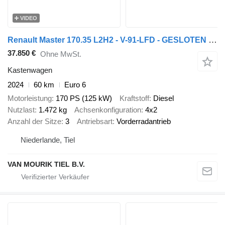
VIDEO
Renault Master 170.35 L2H2 - V-91-LFD - GESLOTEN GRIJS METALLIC - EURO 6
37.850 €
Ohne MwSt.
Kastenwagen
2024
60 km
Euro 6
Motorleistung
170 PS (125 kW)
Kraftstoff
Diesel
Nutzlast
1.472 kg
Achsenkonfiguration
4x2
Anzahl der Sitze
3
Antriebsart
Vorderradantrieb
Niederlande, Tiel
VAN MOURIK TIEL B.V.