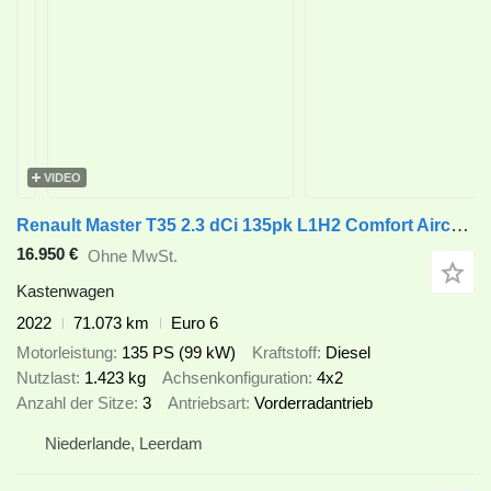
VIDEO
Renault Master T35 2.3 dCi 135pk L1H2 Comfort Airco/Camera/Carplay 01-20
16.950 €
Ohne MwSt.
Kastenwagen
2022
71.073 km
Euro 6
Motorleistung
135 PS (99 kW)
Kraftstoff
Diesel
Nutzlast
1.423 kg
Achsenkonfiguration
4x2
Anzahl der Sitze
3
Antriebsart
Vorderradantrieb
Niederlande, Leerdam