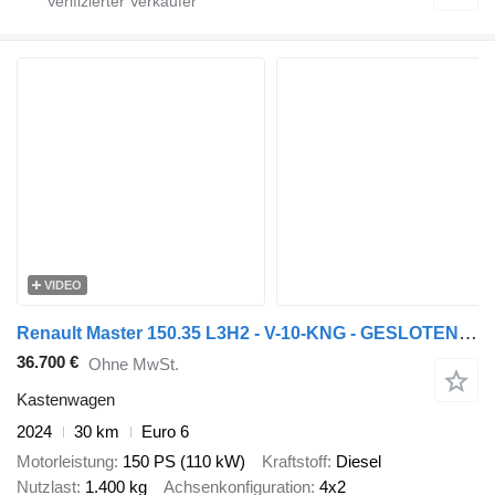
VIDEO
Renault Master 150.35 L3H2 - V-10-KNG - GESLOTEN ZWART METALLIC - 2x ZIJ
36.700 €
Ohne MwSt.
Kastenwagen
2024
30 km
Euro 6
Motorleistung
150 PS (110 kW)
Kraftstoff
Diesel
Nutzlast
1.400 kg
Achsenkonfiguration
4x2