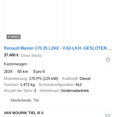
VIDEO
Renault Master 170.35 L2H2 - V-02-LKH -GESLOTEN - EURO 6 - BPM VRIJ!
37.400 €
Ohne MwSt.
Kastenwagen
2024
65 km
Euro 6
Motorleistung
170 PS (125 kW)
Kraftstoff
Diesel
Nutzlast
1.472 kg
Achsenkonfiguration
4x2
Anzahl der Sitze
3
Antriebsart
Vorderradantrieb
Niederlande, Tiel
VAN MOURIK TIEL B.V.