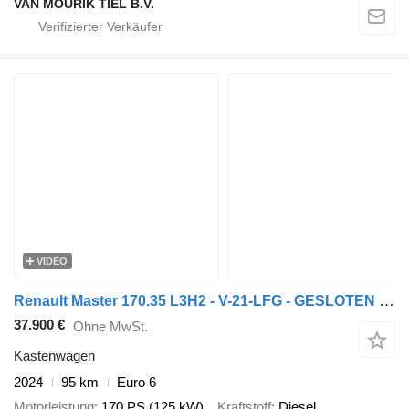
VAN MOURIK TIEL B.V.
VIDEO
Renault Master 170.35 L3H2 - V-21-LFG - GESLOTEN - URBAN GRIJS - EURO 6
37.900 €
Ohne MwSt.
Kastenwagen
2024
95 km
Euro 6
Motorleistung
170 PS (125 kW)
Kraftstoff
Diesel