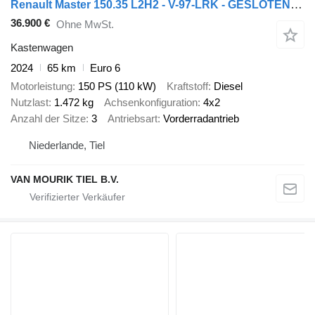
Renault Master 150.35 L2H2 - V-97-LRK - GESLOTEN - EURO 6 - BPM VRIJ!
36.900 €
Ohne MwSt.
Kastenwagen
2024
65 km
Euro 6
Motorleistung
150 PS (110 kW)
Kraftstoff
Diesel
Nutzlast
1.472 kg
Achsenkonfiguration
4x2
Anzahl der Sitze
3
Antriebsart
Vorderradantrieb
Niederlande, Tiel
VAN MOURIK TIEL B.V.