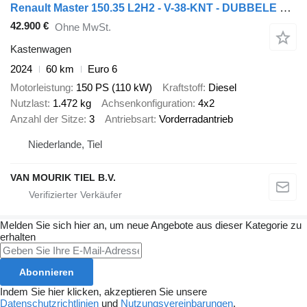
Renault Master 150.35 L2H2 - V-38-KNT - DUBBELE CABINE UITVOERING - 2x Z
42.900 €
Ohne MwSt.
Kastenwagen
2024
60 km
Euro 6
Motorleistung
150 PS (110 kW)
Kraftstoff
Diesel
Nutzlast
1.472 kg
Achsenkonfiguration
4x2
Anzahl der Sitze
3
Antriebsart
Vorderradantrieb
Niederlande, Tiel
VAN MOURIK TIEL B.V.
Melden Sie sich hier an, um neue Angebote aus dieser Kategorie zu
erhalten
Abonnieren
Indem Sie hier klicken, akzeptieren Sie unsere
Datenschutzrichtlinien
und
Nutzungsvereinbarungen
.