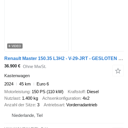
VIDEO
Renault Master 150.35 L3H2 - V-29-JRT - GESLOTEN - METALLIC GRIJS - EURO
36.900 €
Ohne MwSt.
Kastenwagen
2024
45 km
Euro 6
Motorleistung
150 PS (110 kW)
Kraftstoff
Diesel
Nutzlast
1.400 kg
Achsenkonfiguration
4x2
Anzahl der Sitze
3
Antriebsart
Vorderradantrieb
Niederlande, Tiel