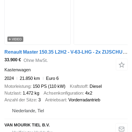
VIDEO
Renault Master 150.35 L2H2 - V-63-LHG - 2x ZIJSCHUIFDEUR - ZWART METALLI
33.900 €
Ohne MwSt.
Kastenwagen
2024
21.850 km
Euro 6
Motorleistung
150 PS (110 kW)
Kraftstoff
Diesel
Nutzlast
1.472 kg
Achsenkonfiguration
4x2
Anzahl der Sitze
3
Antriebsart
Vorderradantrieb
Niederlande, Tiel
VAN MOURIK TIEL B.V.