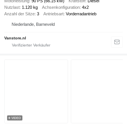
Motorleistung
90 PS (66.15 kW)
Kraftstoff
Diesel
Nutzlast
1.120 kg
Achsenkonfiguration
4x2
Anzahl der Sitze
3
Antriebsart
Vorderradantrieb
Niederlande, Barneveld
Vanstore.nl
VIDEO