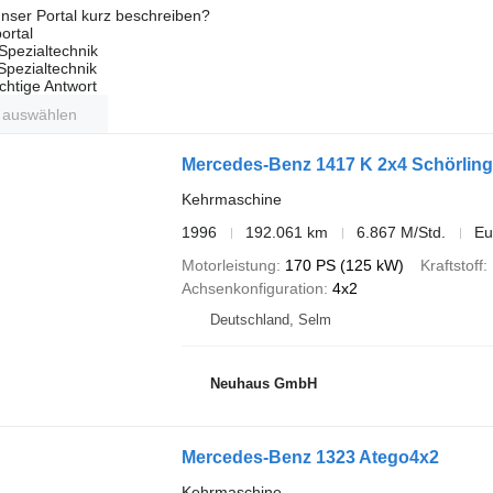
nser Portal kurz beschreiben?
ortal
Spezialtechnik
 Spezialtechnik
ichtige Antwort
t auswählen
Mercedes-Benz 1417 K 2x4 Schörling
Kehrmaschine
1996
192.061 km
6.867 M/Std.
Eu
Motorleistung
170 PS (125 kW)
Kraftstoff
Achsenkonfiguration
4x2
Deutschland, Selm
Neuhaus GmbH
Mercedes-Benz 1323 Atego4x2
Kehrmaschine