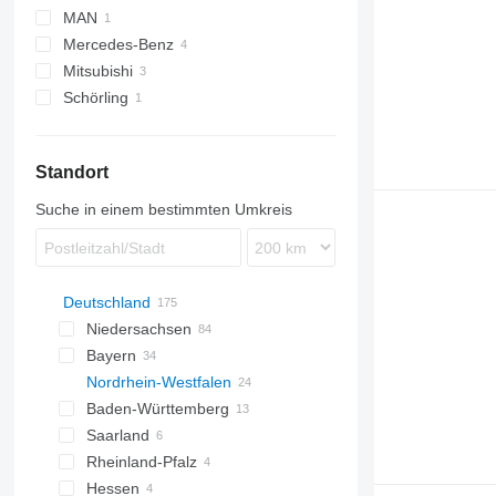
MAN
Mercedes-Benz
LE
Mitsubishi
Atego
Schörling
Canter
Standort
Suche in einem bestimmten Umkreis
Deutschland
Niedersachsen
Bayern
Hannover
Nordrhein-Westfalen
Göttingen
München
Baden-Württemberg
Bovenden
Nürnberg
Düsseldorf
Saarland
Sittensen
Bayreuth
Selm
Stuttgart
Rheinland-Pfalz
Emsbüren
Moosburg an der Isar
Lemgo
Karlsruhe
Saarbrücken
Hessen
Meppen
Ingolstadt
Köln
Jestetten
Koblenz