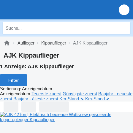
Auflieger
Kippauflieger
AJK Kippauflieger
AJK Kippauflieger
1 Anzeige:
AJK Kippauflieger
Filter
Sortierung
:
Anzeigendatum
Anzeigendatum
Teuerste zuerst
Günstigste zuerst
Baujahr - neueste
zuerst
Baujahr - älteste zuerst
Km-Stand ⬊
Km-Stand ⬈