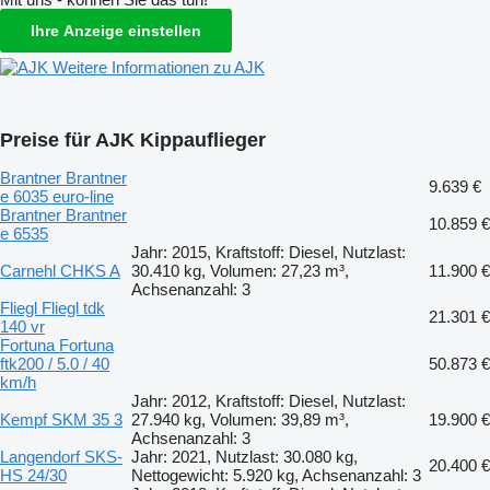
Ihre Anzeige einstellen
Weitere Informationen zu AJK
Preise für AJK Kippauflieger
Brantner Brantner
9.639 €
e 6035 euro-line
Brantner Brantner
10.859 €
e 6535
Jahr: 2015, Kraftstoff: Diesel, Nutzlast:
Carnehl CHKS A
30.410 kg, Volumen: 27,23 m³,
11.900 €
Achsenanzahl: 3
Fliegl Fliegl tdk
21.301 €
140 vr
Fortuna Fortuna
ftk200 / 5.0 / 40
50.873 €
km/h
Jahr: 2012, Kraftstoff: Diesel, Nutzlast:
Kempf SKM 35 3
27.940 kg, Volumen: 39,89 m³,
19.900 €
Achsenanzahl: 3
Langendorf SKS-
Jahr: 2021, Nutzlast: 30.080 kg,
20.400 €
HS 24/30
Nettogewicht: 5.920 kg, Achsenanzahl: 3