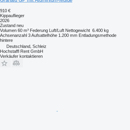
Granalu GP mit Aluminium-Mulde
910 €
Kippauflieger
2026
Zustand
neu
Volumen
60 m³
Federung
Luft/Luft
Nettogewicht
6.400 kg
Achsenanzahl
3
Aufsattelhöhe
1.200 mm
Entladungsmethode
hintere
Deutschland, Schleiz
Hochstaffl Rent GmbH
Verkäufer kontaktieren