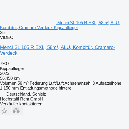
Menci SL 105 R EXL, 58m³, ALU,
Kombitür, Cramaro-Verdeck Kippauflieger
25
VIDEO
Menci SL 105 R EXL, 58m³, ALU, Kombitür, Cramaro-
Verdeck
790 €
Kippauflieger
2023
96.450 km
Volumen
58 m³
Federung
Luft/Luft
Achsenanzahl
3
Aufsattelhöhe
1.150 mm
Entladungsmethode
hintere
Deutschland, Schleiz
Hochstaffl Rent GmbH
Verkäufer kontaktieren