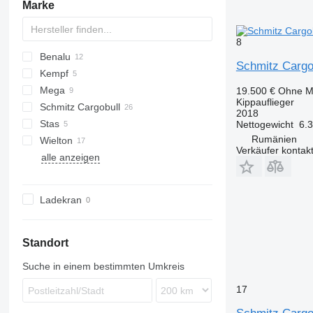
Marke
8
Benalu
Schmitz Cargo
Kempf
T-series
KIS
CHKS
DHKA
GS
T-series
Mega
SKM
SK
19.500 €
Ohne M
Kippauflieger
Schmitz Cargobull
MNL
2018
Stas
S-series
Nettogewicht
6.
Rumänien
Wielton
SCB
S-series
Verkäufer kontak
alle anzeigen
SGF
NW
SKI
Ladekran
Standort
Suche in einem bestimmten Umkreis
17