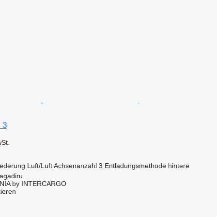
 3
St.
ederung
Luft/Luft
Achsenanzahl
3
Entladungsmethode
hintere
agadiru
NIA by INTERCARGO
tieren