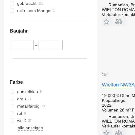
gebraucht
Rumänien, Br
WIELTON ROMA
mit einem Mangel
Verkäufer kontak
Baujahr
–
18
Farbe
Wielton NW3A
dunkelblau
19.000 €
Ohne M
grau
Kippauflieger
2022
metallfarbig
Volumen
28 m³
F
rot
Rumänien, Br
weiß
WIELTON ROMA
Verkäufer kontak
alle anzeigen