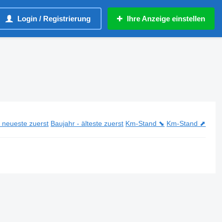
Login / Registrierung
Ihre Anzeige einstellen
- neueste zuerst
Baujahr - älteste zuerst
Km-Stand ⬊
Km-Stand ⬈