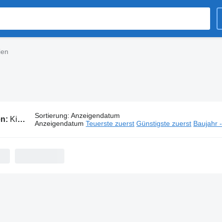
ien
Sortierung
:
Anzeigendatum
en:
Kippauflieger aus Rumänien
Anzeigendatum
Teuerste zuerst
Günstigste zuerst
Baujahr 