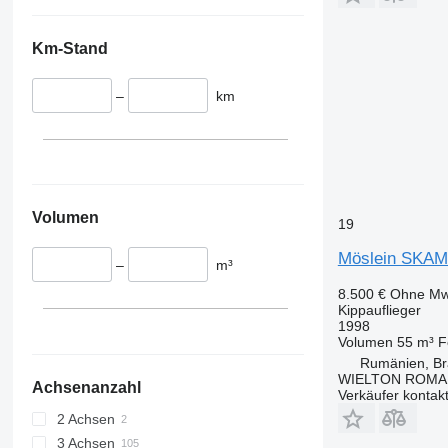
Km-Stand
–
km
Volumen
19
Möslein SKAM
–
m³
8.500 €
Ohne Mw
Kippauflieger
1998
Volumen
55 m³
F
Rumänien, Br
WIELTON ROMA
Achsenanzahl
Verkäufer kontak
2 Achsen
3 Achsen