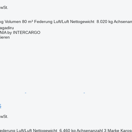
wSt.
kg
Volumen
80 m³
Federung
Luft/Luft
Nettogewicht
8.020 kg
Achsenan
agadiru
NIA by INTERCARGO
tieren
S
wSt.
ederung
Luft/Luft
Nettogewicht
6.460 kg
Achsenanzahl
3
Marke Karos