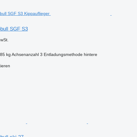
bull SGF S3
wSt.
385 kg
Achsenanzahl
3
Entladungsmethode
hintere
tieren