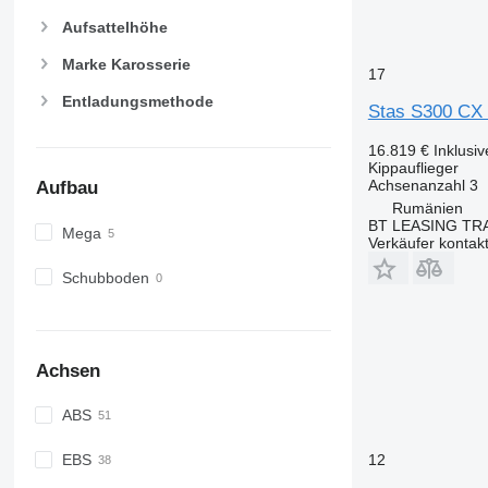
Aufsattelhöhe
Marke Karosserie
17
Entladungsmethode
Stas S300 C
16.819 €
Inklusi
Kippauflieger
Achsenanzahl
3
Aufbau
Rumänien
BT LEASING TRA
Mega
Verkäufer kontak
Schubboden
Achsen
ABS
12
EBS