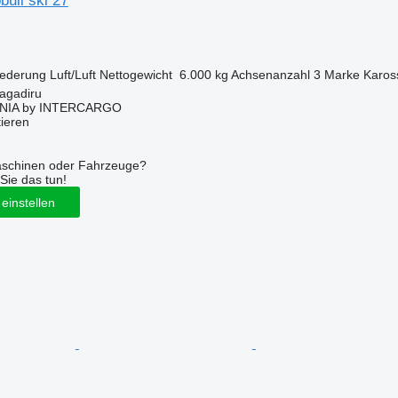
ull ski 27
ederung
Luft/Luft
Nettogewicht
6.000 kg
Achsenanzahl
3
Marke Karos
agadiru
NIA by INTERCARGO
tieren
aschinen oder Fahrzeuge?
Sie das tun!
einstellen