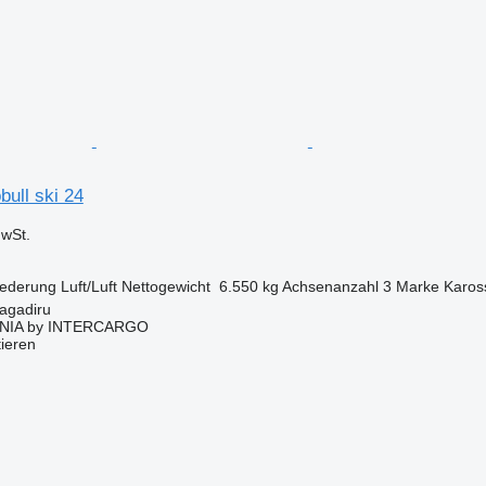
ull ski 24
wSt.
ederung
Luft/Luft
Nettogewicht
6.550 kg
Achsenanzahl
3
Marke Karos
agadiru
NIA by INTERCARGO
tieren