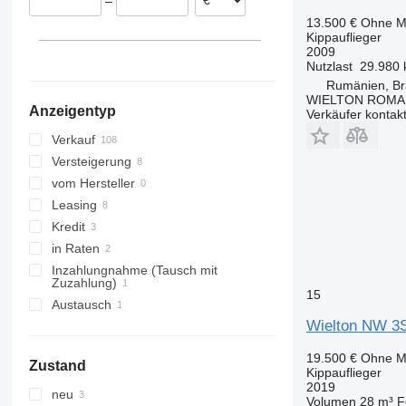
–
Bucharest
Ungarn
13.500 €
Ohne M
alle anzeigen
Sibiu
Kippauflieger
Oradea
2009
Nutzlast
29.980 
Arad
Rumänien, Br
Timişoara
WIELTON ROMA
Anzeigentyp
Verkäufer kontak
Craiova
Constanța
Verkauf
Suceava
Versteigerung
alle anzeigen
vom Hersteller
Leasing
Kredit
in Raten
Inzahlungnahme (Tausch mit
Zuzahlung)
15
Austausch
Wielton NW 3
19.500 €
Ohne M
Zustand
Kippauflieger
2019
neu
Volumen
28 m³
F