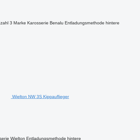
zahl
3
Marke Karosserie
Benalu
Entladungsmethode
hintere
Wielton NW 3S Kippauflieger
serie
Wielton
Entladungsmethode
hintere