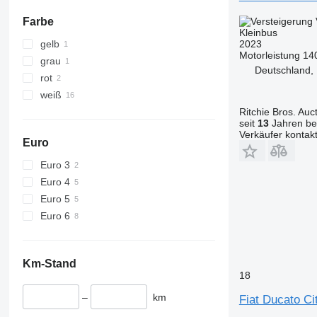
Farbe
Kleinbus
gelb
2023
Motorleistung
14
grau
Deutschland,
rot
weiß
Ritchie Bros. Au
seit
13
Jahren bei
Verkäufer kontak
Euro
Euro 3
Euro 4
Euro 5
Euro 6
Km-Stand
18
–
km
Fiat Ducato Ci