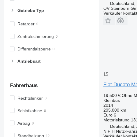
Deutschland,
OV Steinborn G
Getriebe Typ
Verkäufer kontak
Retarder
Zentralschmierung
Differentialsperre
Antriebsart
15
Fiat Ducato M
Fahrerhaus
19.500 €
Ohne M
Rechtslenker
Kleinbus
2014
295.000 km
Schlafkabine
Euro 6
Motorleistung
13
Airbag
Deutschland, 
N F H Nutz-Fahr
Standheizung
Verkäufer kontak