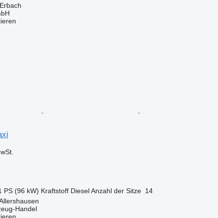
 Erbach
mbH
tieren
axi
wSt.
1 PS (96 kW)
Kraftstoff
Diesel
Anzahl der Sitze
14
Allershausen
zeug-Handel
tieren