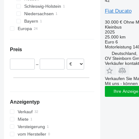
42
Schleswig-Holstein
Malsch
Darmstadt
Fiat Ducato
Niedersachsen
Lübeck
Bayern
Meppen
30.000 €
Ohne M
Kleinbus
Europa
2025
Italien
25.000 km
Euro 6
Polen
Motorleistung
14
Preis
Niederlande
Deutschland,
OV Steinborn G
Spanien
Verkäufer kontak
–
Estland
Tschechien
Verkaufen Sie M
Slowakei
Mit uns - können 
Norwegen
Ihre Anzeige 
alle anzeigen
Anzeigentyp
Verkauf
Miete
Versteigerung
vom Hersteller