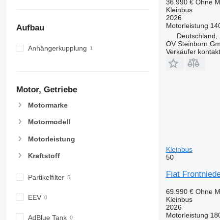
36.990 €
Ohne M
Kleinbus
2026
Motorleistung
14
Aufbau
Deutschland,
OV Steinborn G
Anhängerkupplung
Verkäufer kontak
Motor, Getriebe
Motormarke
Motormodell
Motorleistung
Kleinbus
Kraftstoff
50
Fiat Frontnied
Partikelfilter
69.990 €
Ohne M
EEV
Kleinbus
2026
Motorleistung
18
AdBlue Tank