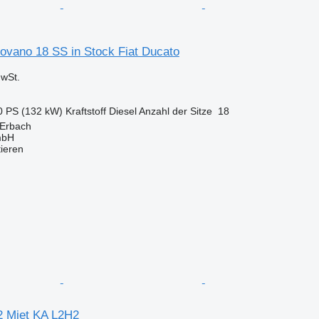
ovano 18 SS in Stock Fiat Ducato
wSt.
0 PS (132 kW)
Kraftstoff
Diesel
Anzahl der Sitze
18
 Erbach
mbH
tieren
.2 Mjet KA L2H2