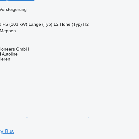
Versteigerung
0 PS (103 kW)
Länge (Typ)
L2
Höhe (Typ)
H2
 Meppen
ctioneers GmbH
 Autoline
tieren
ty Bus