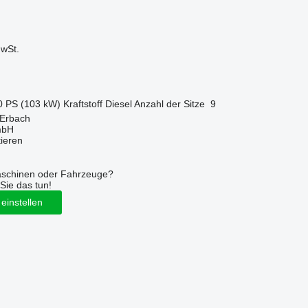
wSt.
0 PS (103 kW)
Kraftstoff
Diesel
Anzahl der Sitze
9
 Erbach
mbH
tieren
aschinen oder Fahrzeuge?
Sie das tun!
einstellen